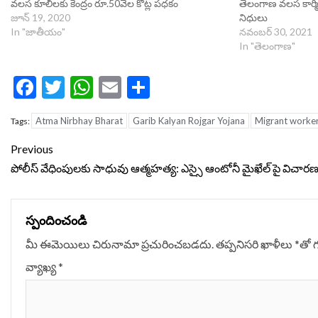
వలస కూలీలకు కేంద్రం రూ.50వేల కోట్ల పధకం
తెలంగాణ వలస కార్మిక
జూన్ 19, 2020
నిధులు
In "జాతీయం"
నవంబర్ 30, 2021
In "తెలంగాణ"
Facebook
Twitter
WhatsApp
Email
Share
Atma Nirbhay Bharat
Garib Kalyan Rojgar Yojana
Migrant worke
Tags:
Continue
Previous
Reading
పోలీస్ వేధింపులకు సాధువు ఆత్మహత్య: ఎస్సై ఆంటోనీ మైఖేల్ పై విచార
స్పందించండి
మీ ఈమెయిలు చిరునామా ప్రచురించబడదు.
తప్పనిసరి ఖాళీలు
*
‌తో 
వ్యాఖ్య
*