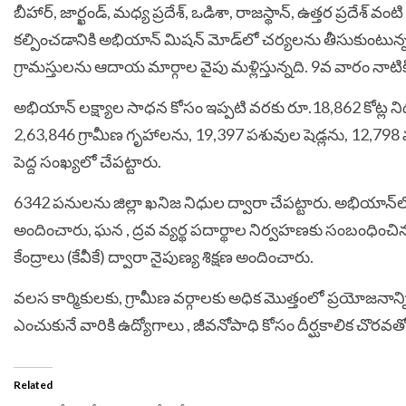
బీహార్, జార్ఖండ్, మధ్య ప్రదేశ్, ఒడిశా, రాజస్థాన్, ఉత్తర ప్రదేశ్ 
కల్పించడానికి అభియాన్ మిషన్ మోడ్‌లో చర్యల‌ను తీసుకుంటున్నది.
గ్రామస్తులను ఆదాయ మార్గాల వైపు మళ్లిస్తున్నది. 9వ వారం నాటిక
అభియాన్ లక్ష్యాల సాధన కోసం ఇప్పటి వరకు రూ.18,862 కోట్ల ని
2,63,846 గ్రామీణ గృహాల‌ను, 19,397 పశువుల షెడ్ల‌ను, 12,798 వ
పెద్ద సంఖ్యలో చేప‌ట్టారు.
6342 పనులను జిల్లా ఖనిజ నిధుల ద్వారా చేపట్టారు. అభియాన్‌ల
అందించారు, ఘన , ద్రవ వ్యర్థ పదార్థాల నిర్వహణకు సంబంధించిన 
కేంద్రాలు (కేవీకే) ద్వారా నైపుణ్య శిక్షణ అందించారు.
వలస కార్మికులకు, గ్రామీణ వర్గాలకు అధిక మొత్తంలో ప్రయోజనాన్న
ఎంచుకునే వారికి ఉద్యోగాలు , జీవనోపాధి కోసం దీర్ఘకాలిక చొరవతో
Related