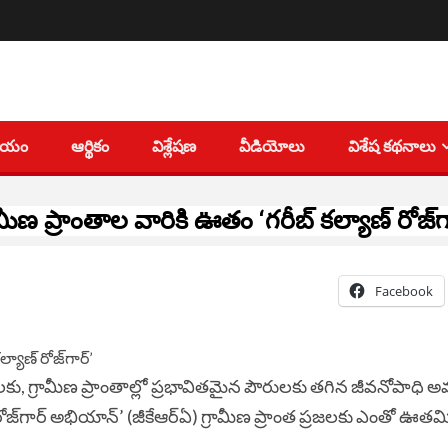
తీయం
ఆర్థికం
విశ్లేషణ
వీడియోలు
విశేష కథనాలు
ామీణ ప్రాంతాల వారికి ఊతం ‘‌‌గ‌రీబ్ కల్యాణ్ రోజ్‌గా
Facebook
మికులకు, గ్రామీణ ప్రాంతాల్లో ప్రభావితమైన పౌరులకు త‌గిన జీవనోపాధి
రోజ్‌గార్‌ అభియాన్‌’‌‌ (జీకేఆర్ఏ) గ్రామీణ ప్రాంత ప్రజలకు ఎంతో ఊతమి