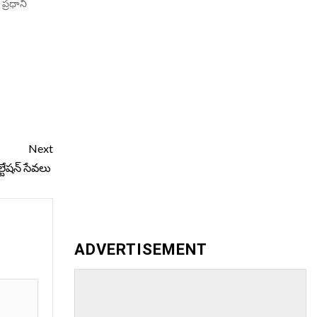
న ప్రధాని
Next
్టేషన్ సేవలు
ADVERTISEMENT