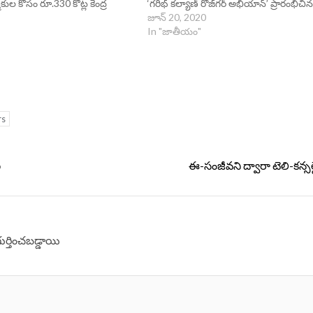
ుల కోసం రూ.330 కోట్ల కేంద్ర
‘గరీభ్‌ కల్యాణ్‌ రోజ్‌గర్‌‌ అభియాన్’ ప్రారంభిచి
జూన్ 20, 2020
In "జాతీయం"
rs
ణ
ఈ-సంజీవని ద్వారా టెలి-కన్సల
గుర్తించబడ్డాయి