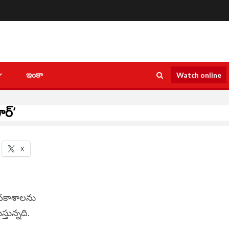
ఇంకా
Watch online
ర్’‌
X
 అవకాశాలను
స్తున్నది.