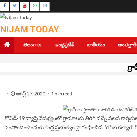
Skip
Instagram
to
Youtube
content
NIJAM TODAY
తెలంగాణ
ఆంధ్రప్రదేశ్
జాతీయం
అంతర్జా
గ్ర
ఆగస్ట్ 27, 2020
1 min read
కోవిడ్‌-19 వ్యాప్తి నేపథ్యంలో గ్రామాలకు తిరిగి వచ్చే వలస కార్
పెంపొందించేందుకు కేంద్ర ప్రభుత్వం ప్రారంభించిన ‘‌గ‌రీబ్ కల్యాణ్ 