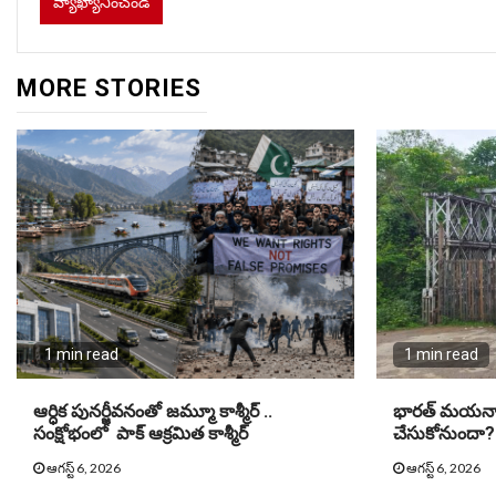
MORE STORIES
1 min read
1 min read
ఆర్ధిక పునర్జీవనంతో జమ్మూ కాశ్మీర్ ..
భారత్ మయన్మా
సంక్షోభంలో పాక్ ఆక్రమిత కాశ్మీర్
చేసుకోనుందా?
ఆగస్ట్ 6, 2026
ఆగస్ట్ 6, 2026