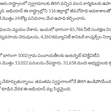
వంటి ఆరు రాష్ట్రాలలో స్వగ్రామాలకు తిరిగి వచ్చిన వలస కార్మికులకు ఉపా
 అభియాన్ ఈ రాష్ట్రాల్లోని 116 జిల్లాల్లో జీవనోపాధి అవకాశాలతో స
ి మొత్తం 24 కోట్ల ప‌నిదినాల మేర ఉపాధి కల్పించారు.
ధుల‌ను వ్య‌యం చేశారు. ఇందులో భాగంగా 85,786 నీటి సంరక్షణ నిర
్యవసాయ చెరువుల‌ను, 4,260 కమ్యూనిటీ శానిటరీ కాంప్లెక్స్‌ల నిర్
ో భాగంగా 1002 గ్రామ పంచాయతీలకు ఇంటర్నెట్ కనెక్టివిటీని
మొత్తం 13,022 పనుల‌ను చేప‌ట్టారు. 31,658 మంది అభ్యర్థులకు కృ
ి చేకూర్చుతున్నాయి. త‌మ‌త‌మ స్వ‌స్థ‌లాల‌లోనే తిరిగి ఉండిపోయేం
 కూడిన వేదిక‌ ఈ అభియాన్ వ‌ల్ల సిద్ధమైంది.