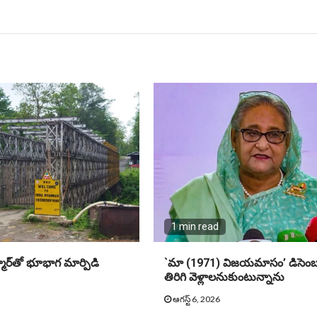
1 min read
ర్‌తో భూభాగ మార్పిడి
`మా (1971) విజయమాసం’ డిసెంబర
తిరిగి వెళ్లాలనుకుంటున్నాను
ఆగస్ట్ 6, 2026