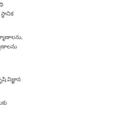
ధి
్థానిక‌
్మాణాల‌ను,
మాణాల‌ను
షి విజ్ఞాన
దుకు