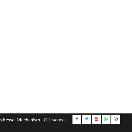
Instagr
edressal Mechanism
Grievances
Youtube