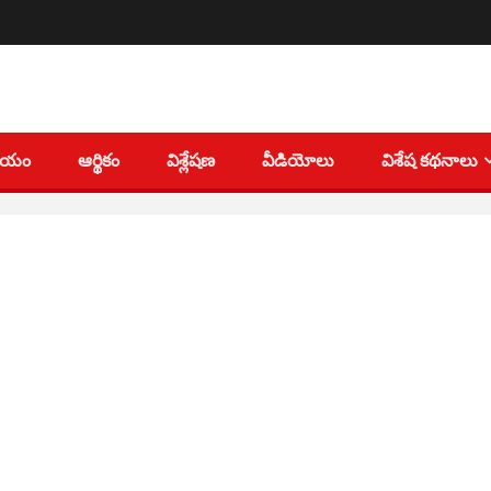
తీయం
ఆర్థికం
విశ్లేషణ
వీడియోలు
విశేష కథనాలు