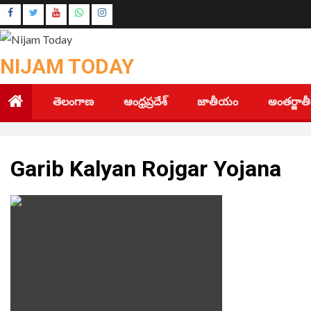
Skip
Instagram
to
Youtube
content
NIJAM TODAY
తెలంగాణ
ఆంధ్రప్రదేశ్
జాతీయం
అంతర్జా
Garib Kalyan Rojgar Yojana