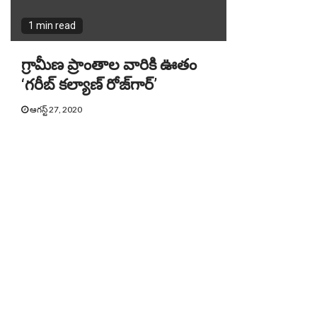
1 min read
గ్రామీణ ప్రాంతాల వారికి ఊతం
‘‌‌గ‌రీబ్ కల్యాణ్ రోజ్‌గార్’‌
ఆగస్ట్ 27, 2020