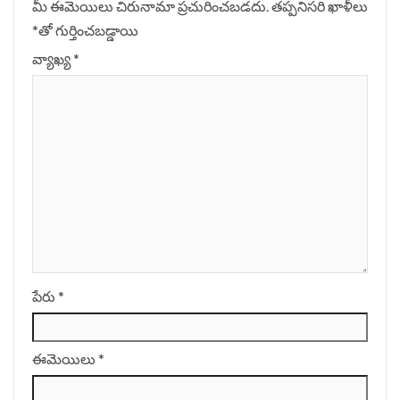
మీ ఈమెయిలు చిరునామా ప్రచురించబడదు.
తప్పనిసరి ఖాళీలు
*
‌తో గుర్తించబడ్డాయి
వ్యాఖ్య
*
పేరు
*
ఈమెయిలు
*