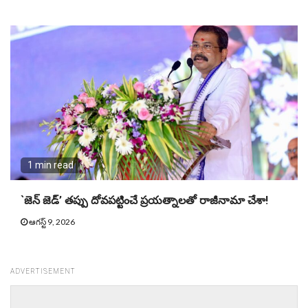
1 min read
`జెన్ జెడ్’ తప్పు దోవపట్టించే ప్రయత్నాలతో రాజీనామా చేశా!
ఆగస్ట్ 9, 2026
ADVERTISEMENT