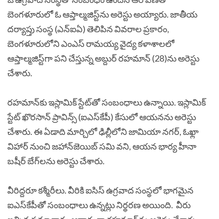
బెంగళూరులో ఓ ఆప్తాల్మజిస్ట్‌ను అరెస్టు అయ్యారు. జాతీయ
దర్యాప్తు సంస్థ (ఎన్ఐఏ) తెలిపిన వివరాల ప్రకారం,
బెంగళూరులోని ఎంఎస్ రామయ్య వైద్య కళాశాలలో
ఆప్తాల్మజిస్ట్‌గా పని చేస్తున్న అబ్దుర్ రహమాన్‌ (28)ను అరెస్టు
చేశారు.
రహమాన్‌కు ఇస్లామిక్ స్టేట్‌తో సంబంధాలు ఉన్నాయి. ఇస్లామిక్
స్టేట్ ఖొరసాన్ ప్రావిన్స్ (ఐఎస్‌కేపీ) కేసులో ఆయనను అరెస్టు
చేశారు. ఈ ఏడాది మార్చిలో ఢిల్లీలోని జామియా నగర్‌, ఓఖ్లా
విహార్‌ నుంచి జహాన్‌జెయిబ్ సమి వని, ఆయన భార్య హీనా
బషీర్ బేగ్‌లను అరెస్టు చేశారు.
వీరిద్దరూ కశ్మీరీలు. వీరికి ఐసిస్ ఉగ్రవాద సంస్థలో భాగమైన
ఐఎస్‌కేపీతో సంబంధాలు ఉన్నట్లు నిర్థరణ అయింది. వీరు