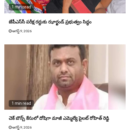
1 min read
జేపీఎస్‌సీ పరీక్ష రద్దుకు ఝార్ఖండ్ ప్రభుత్వం సిద్ధం
ఆగస్ట్ 9, 2026
1 min read
చెక్ బౌన్స్ కేసులో దోషిగా మాజీ ఎమ్మెల్యే పైలట్ రోహిత్ రెడ్డి
ఆగస్ట్ 9, 2026