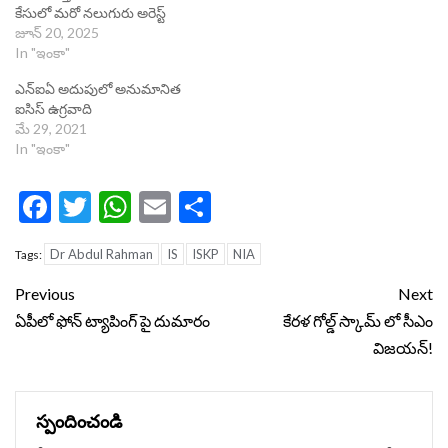
కేసులో మరో నలుగురు అరెస్ట్
జూన్ 20, 2025
In "ఇంకా"
ఎన్ఐఏ అదుపులో అనుమానిత
ఐసిస్ ఉగ్ర‌వాది
మే 29, 2021
In "ఇంకా"
Facebook
Twitter
WhatsApp
Email
Share
Dr Abdul Rahman
IS
ISKP
NIA
Tags:
Continue
Previous
Next
Reading
ఏపీలో ఫోన్ ట్యాపింగ్ పై దుమారం
కేరళ గోల్డ్‌ స్కామ్‌ లో సీఎం
విజయన్!
స్పందించండి