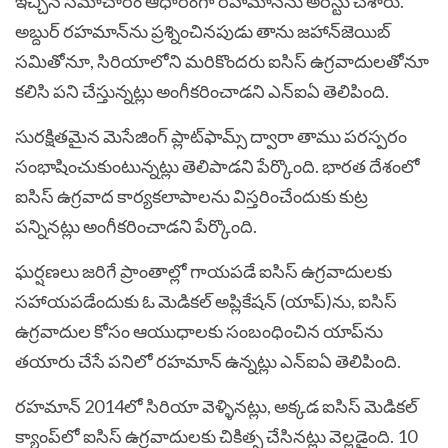
ఇచ్చిన సమాచారం ఆధారంగా రహమాన్‌ను అరెస్టు చేశారు.
అబ్దుర్ రహమాన్‌ను ప్రశ్నించినపుడు తాను జహాన్‌జెయిబ్
సమితోనూ, సిరియాలోని మరికొందరు ఐసిస్ ఉగ్రవాదులతోనూ
కలిసి పని చేస్తున్నట్లు అంగీకరించాడని ఎన్ఐఏ తెలిపింది.
సురక్షితమైన మెసేజింగ్ ప్లాట్‌ఫామ్స్‌ ద్వారా తాము పరస్పరం
సంభాషించుకుంటున్నట్లు తెలిపాడని పేర్కొంది. భారత దేశంలో
ఐసిస్ ఉగ్రవాద కార్యకలాపాలను విస్తరించేందుకు కుట్ర
పన్నినట్లు అంగీకరించాడని పేర్కొంది.
ఘర్షణలు జరిగే ప్రాంతాల్లో గాయపడే ఐసిస్ ఉగ్రవాదులకు
సహాయపడేందుకు ఓ మెడికల్ అప్లికేషన్ (యాప్)ను, ఐసిస్
ఉగ్రవాదుల కోసం ఆయుధాలకు సంబంధించిన యాప్‌ను
తయారు చేసే పనిలో రహమాన్ ఉన్నట్లు ఎన్ఐఏ తెలిపింది.
రహమాన్ 2014లో సిరియా వెళ్ళినట్లు, అక్కడ ఐసిస్ మెడికల్
క్యాంప్‌లో ఐసిస్ ఉగ్రవాదులకు చికిత్స చేసినట్లు వెల్లడైంది. 10