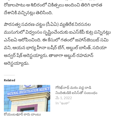
రోజులపాటు ఆ శిబిరంలో చికిత్సలు అందించి తిరిగి భారత
దేశానికి వచ్చినట్లు తెలిసింది.
పౌరసత్వ సవరణ చట్టం (సీఏఏ) వ్యతిరేక నిరసనల
ముసుగులో విధ్వంసం సృష్టించేందుకు ఐఎస్‌కేపీ కుట్ర పన్నినట్లు
ఎన్ఐఏ ఆరోపించింది. ఈ కేసులో గతంలో జహాన్‌జెయిబ్ సమి
వని, ఆయన భార్య హీనా బషీర్ బేగ్‌, అబ్దుల్ బాసిత్, సదియా
అన్వర్ షేక్ అరెస్టయ్యారు. తాజాగా అబ్దుర్ రహమాన్
అరెస్టయ్యాడు.
Related
గోరఖ్‌నాథ్ మఠం వద్ద దాడి
నిందితుడికి ఐసిస్‌తో సంబంధం
మే 1, 2022
In "ఇంకా"
కోయంబత్తూర్ కారు బాంబు