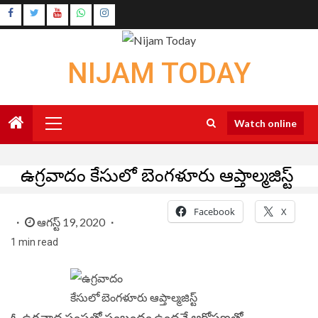
Skip
Instagram
to
Youtube
content
NIJAM TODAY
Primary
Watch online
Menu
ఉగ్రవాదం కేసులో బెంగళూరు ఆప్తాల్మజిస్ట్‌
Facebook
X
ఆగస్ట్ 19, 2020
1 min read
ఓ ఉగ్రవాద సంస్థతో సంబంధం ఉందనే ఆరోపణతో