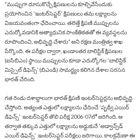
“ముప్పుగా దూసుకొచ్చే క్షిపణులను కూల్చివేసేందుకు
ప్రయోగించిన ‘ఇంటర్‌సెప్టర్’ క్షిపణులు తమ లక్ష్యాలను
విజయవంతంగా ఛేదించాయి. తలెత్తే క్షిపణి ముప్పులను
ఎదుర్కోవడానికి అత్యాధునిక సాంకేతికతతో ఈ వ్యవస్థలను
రూపొందించి, అభివృద్ధి చేశారు” అని రక్షణ మంత్రిత్వ శాఖ
పేర్కొంది.
ఈ పరీక్షల ద్వారా, ఖండాంతర బాలిస్టిక్ క్షిపణుల
(ఐసిబిఎం) స్థాయి ముప్పులను కూడా ఎదుర్కోగల ‘బాలిస్టిక్
మిస్సైల్ డిఫెన్స్’ (బిఎండి) సామర్థ్యం కలిగిన దేశాల సరసన
భారత్ చేరింది.
గత రెండు దశాబ్దాలుగా భారత్ క్షిపణి ఇంటర్‌సెప్టర్లను అభివృద్ధి
చేస్తోంది.
అత్యంత ఎత్తులో లక్ష్యాలను ఛేదించే ‘పృథ్వీ ఎయిర్
డిఫెన్స్’ ఇంటర్‌సెప్టర్ తొలి పరీక్ష 2006-07లో జరిగింది. ఆ
తర్వాత తక్కువ ఎత్తులో లక్ష్యాలను అడ్డుకునే ‘అడ్వాన్స్‌డ్
ఎయిర్ డిఫెన్స్’ ఇంటర్‌సెప్టర్ పరీక్షలు జరిగాయి.
కాలక్రమేణా ఈ