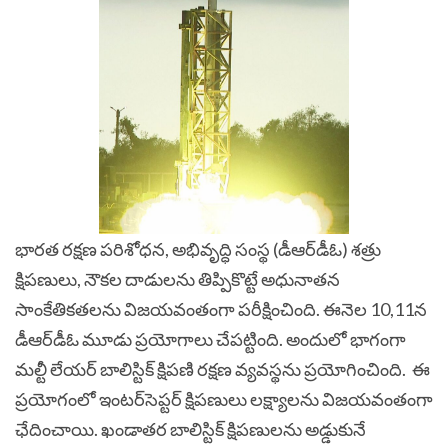
భారత రక్షణ పరిశోధన, అభివృద్ధి సంస్థ (డీఆర్‌డీఓ) శత్రు
క్షిపణులు, నౌకల దాడులను తిప్పికొట్టే అధునాతన
సాంకేతికతలను విజయవంతంగా పరీక్షించింది. ఈనెల 10,11న
డీఆర్​డీఓ మూడు ప్రయోగాలు చేపట్టింది. అందులో భాగంగా
మల్టీ లేయర్‌ బాలిస్టిక్ క్షిపణి రక్షణ వ్యవస్థను ప్రయోగించింది.
ఈ
ప్రయోగంలో ఇంటర్‌సెప్టర్ క్షిపణులు లక్ష్యాలను విజయవంతంగా
ఛేదించాయి. ఖండాతర బాలిస్టిక్ క్షిపణులను అడ్డుకునే