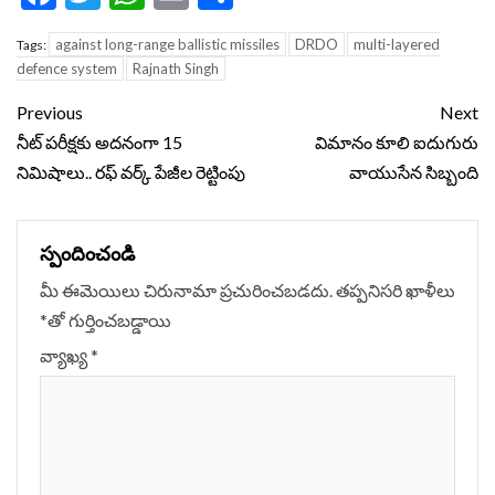
against long-range ballistic missiles
DRDO
multi-layered
Tags:
defence system
Rajnath Singh
Continue
Previous
Next
Reading
నీట్‌ పరీక్షకు అదనంగా 15
విమానం కూలి ఐదుగురు
నిమిషాలు.. రఫ్‌ వర్క్‌ పేజీల రెట్టింపు
వాయుసేన సిబ్బంది
స్పందించండి
మీ ఈమెయిలు చిరునామా ప్రచురించబడదు.
తప్పనిసరి ఖాళీలు
*
‌తో గుర్తించబడ్డాయి
వ్యాఖ్య
*