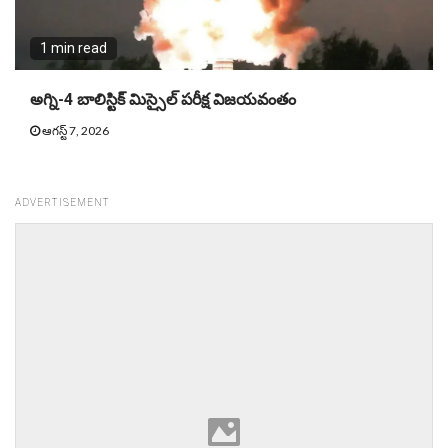
1 min read
అగ్ని-4 బాలిస్టిక్ మిస్సైల్ పరీక్ష విజయవంతం
ఆగస్ట్ 7, 2026
ADVERTISEMENT