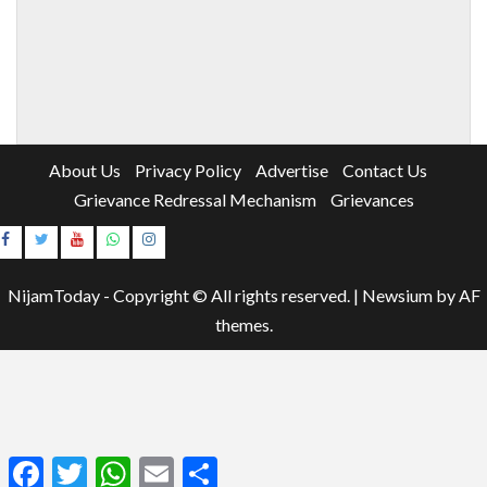
About Us
Privacy Policy
Advertise
Contact Us
Grievance Redressal Mechanism
Grievances
Instagram
Youtube
NijamToday - Copyright © All rights reserved.
|
Newsium
by AF
themes.
Facebook
Twitter
WhatsApp
Email
Share