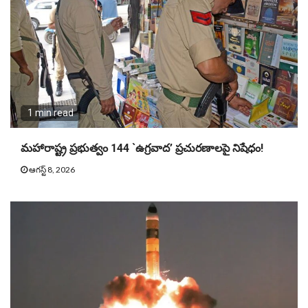
1 min read
మహారాష్ట్ర ప్రభుత్వం 144 `ఉగ్రవాద’ ప్రచురణాలపై నిషేధం!
ఆగస్ట్ 8, 2026