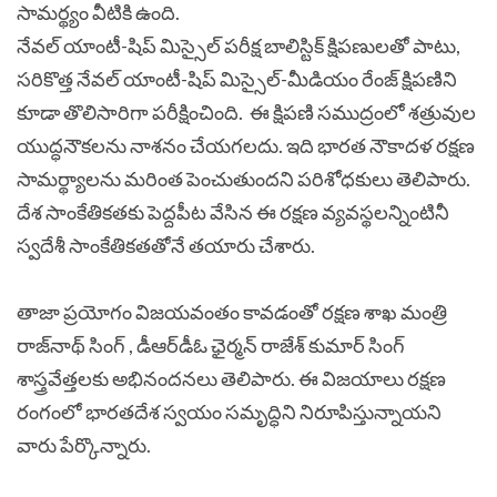
సామర్థ్యం వీటికి ఉంది.
నేవల్ యాంటీ-షిప్ మిస్సైల్ పరీక్ష బాలిస్టిక్ క్షిపణులతో పాటు,
సరికొత్త నేవల్ యాంటీ-షిప్ మిస్సైల్-మీడియం రేంజ్ క్షిపణిని
కూడా తొలిసారిగా పరీక్షించింది.
ఈ క్షిపణి సముద్రంలో శత్రువుల
యుద్ధనౌకలను నాశనం చేయగలదు. ఇది భారత నౌకాదళ రక్షణ
సామర్థ్యాలను మరింత పెంచుతుందని పరిశోధకులు తెలిపారు.
దేశ సాంకేతికతకు పెద్దపీట వేసిన ఈ రక్షణ వ్యవస్థలన్నింటినీ
స్వదేశీ సాంకేతికతతోనే తయారు చేశారు.
తాజా ప్రయోగం విజయవంతం కావడంతో రక్షణ శాఖ మంత్రి
రాజ్‌నాథ్ సింగ్ , డీఆర్​డీఓ ఛైర్మన్ రాజేశ్ కుమార్ సింగ్
శాస్త్రవేత్తలకు అభినందనలు తెలిపారు. ఈ విజయాలు రక్షణ
రంగంలో భారతదేశ స్వయం సమృద్ధిని నిరూపిస్తున్నాయని
వారు పేర్కొన్నారు.