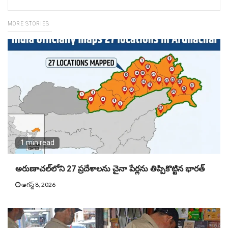
MORE STORIES
1 min read
అరుణాచల్‌లోని 27 ప్రదేశాలను చైనా పేర్లను తిప్పికొట్టిన భారత్
ఆగస్ట్ 8, 2026