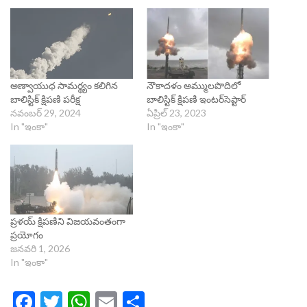
అణ్వాయుధ సామ‌ర్థ్యం క‌లిగిన
నౌకాదళం అమ్ములపొదిలో
బాలిస్టిక్ క్షిప‌ణి పరీక్ష
బాలిస్టిక్ క్షిపణి ఇంటర్‌సెప్టార్‌
నవంబర్ 29, 2024
ఏప్రిల్ 23, 2023
In "ఇంకా"
In "ఇంకా"
ప్రళయ్‌ క్షిపణిని విజయవంతంగా
ప్రయోగం
జనవరి 1, 2026
In "ఇంకా"
Facebook
Twitter
WhatsApp
Email
Share