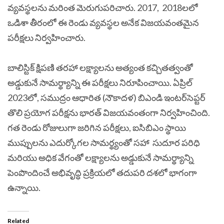
వ్యవస్థలను మరింత మెరుగుపరిచారు. 2017, 2018లలో
ఒడిశా తీరంలో ఈ రెండు వ్యవస్థల అనేక విజయవంతమైన
పరీక్షలు నిర్వహించారు.
బాలిస్టిక్ క్షిపణి తరహా లక్ష్యాలను అత్యంత కచ్చితత్వంతో
అడ్డుకునే సామర్థ్యాన్ని ఈ పరీక్షలు నిరూపించాయి.
ఏప్రిల్
2023లో, సముద్రం ఆధారిత (నౌకాదళ) బిఎండి ఇంటర్‌సెప్టర్
తొలి ప్రయోగ పరీక్షను భారత్ విజయవంతంగా నిర్వహించింది.
గత రెండు రోజులుగా జరిగిన పరీక్షలు, ఐసిబిఎం స్థాయి
ముప్పులను ఎదుర్కోగల సామర్థ్యంతో సహా సుదూర పరిధి
మరియు అధిక వేగంతో లక్ష్యాలను అడ్డుకునే సామర్థ్యాన్ని
పెంపొందించే అభివృద్ధి ప్రక్రియలో తదుపరి దశలో భాగంగా
ఉన్నాయి.
Related