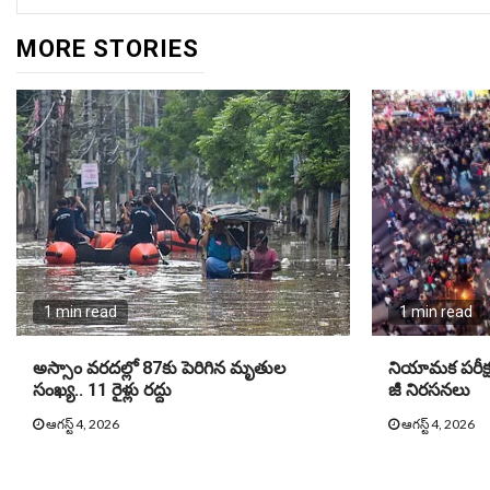
MORE STORIES
1 min read
1 min read
అస్సాం వరదల్లో 87కు పెరిగిన మృతుల
నియామక పరీక్షల్
సంఖ్య.. 11 రైళ్లు రద్దు
జీ నిరసనలు
ఆగస్ట్ 4, 2026
ఆగస్ట్ 4, 2026