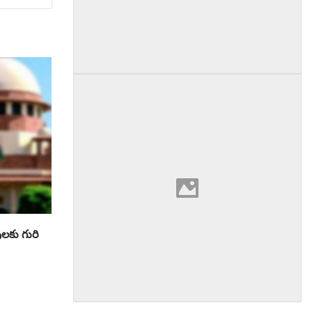
లకు గురి