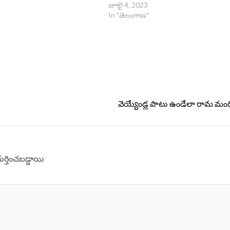
జూలై 4, 2023
In "తెలంగాణ"
వెయ్యేండ్ల పాటు ఉండేలా రామ మంద
గుర్తించబడ్డాయి