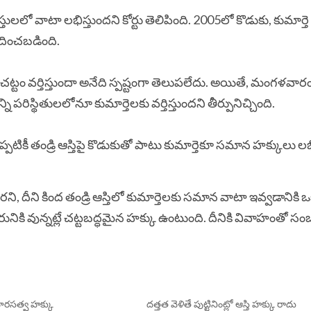
లలో వాటా లభిస్తుందని కోర్టు తెలిపింది. 2005లో కొడుకు, కుమార్తె ఇ
ందించబడింది.
చట్టం వర్తిస్తుందా అనేది స్పష్టంగా తెలుపలేదు. అయితే, మంగళవార
పరిస్థితులలోనూ కుమార్తెలకు వర్తిస్తుందని తీర్పునిచ్చింది.
టికీ తండ్రి ఆస్తిపై కొడుకుతో పాటు కుమార్తెకూ సమాన హక్కులు ల
దీని కింద తండ్రి ఆస్తిలో కుమార్తెలకు సమాన వాటా ఇవ్వడానికి
 కుమారునికి వున్నట్లే చట్టబద్ధమైన హక్కు ఉంటుంది. దీనికి వివాహంతో 
ారసత్వ హక్కు
దత్తత వెళితే పుట్టినింట్లో ఆస్తి హక్కు రాదు