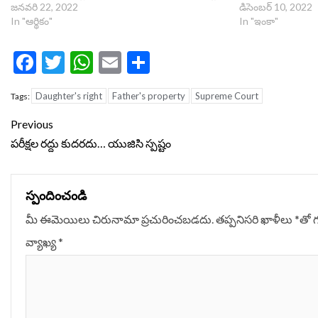
జనవరి 22, 2022
డిసెంబర్ 10, 2022
In "ఆర్థికం"
In "ఇంకా"
Facebook
Twitter
WhatsApp
Email
Share
Daughter's right
Father's property
Supreme Court
Tags:
Continue
Previous
Reading
పరీక్షల రద్దు కుదరదు… యుజిసి స్పష్టం
స్పందించండి
మీ ఈమెయిలు చిరునామా ప్రచురించబడదు.
తప్పనిసరి ఖాళీలు
*
‌తో 
వ్యాఖ్య
*