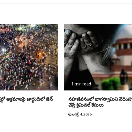
1 min read
లో అక్రమాలపై జార్ఖండ్‌లో జెన్‌
సహజీవనంలో భాగస్వామిని వేధింపు
చేస్తే క్రిమినల్ కేసులు
ఆగస్ట్ 4, 2026