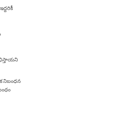
ద్దరికీ
ం
భిస్తాయని
 ఒక నిబంధన
సంబంధం