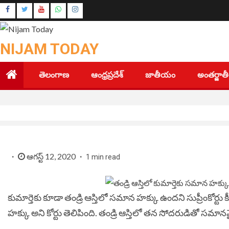
Skip
Instagram
to
Youtube
content
NIJAM TODAY
తెలంగాణ
ఆంధ్రప్రదేశ్
జాతీయం
అంతర్జా
ఆగస్ట్ 12, 2020
1 min read
కుమార్తెకు కూడా తండ్రి ఆస్తిలో సమాన హక్కు ఉందని సుప్రీంకోర్టు
హక్కు అని కోర్టు తెలిపింది. తండ్రి ఆస్తిలో తన సోదరుడితో సమానమ