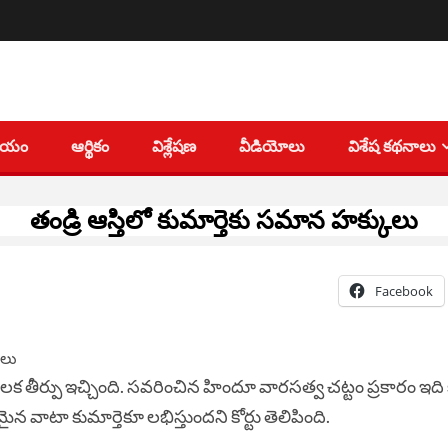
తీయం
ఆర్థికం
విశ్లేషణ
వీడియోలు
విశేష కథనాలు
తండ్రి ఆస్తిలో కుమార్తెకు సమాన హక్కులు
Facebook
 కీలక తీర్పు ఇచ్చింది. సవరించిన హిందూ వారసత్వ చట్టం ప్రకారం ఇది 
ైన వాటా కుమార్తెకూ లభిస్తుందని కోర్టు తెలిపింది.