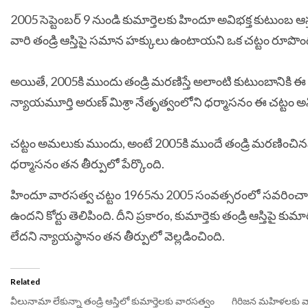
2005 సెప్టెంబర్ 9 నుండి కుమార్తెలకు హిందూ అవిభక్త కుటుంబ ఆస్తు
వారి తండ్రి ఆస్తిపై సమాన హక్కులు ఉంటాయని ఒక చట్టం రూపొ
అయితే, 2005కి ముందు తండ్రి మరణిస్తే అలాంటి కుటుంబానికి ఈ 
న్యాయమూర్తి అరుణ్ మిశ్రా నేతృత్వంలోని ధర్మాసనం ఈ చట్టం అన్ని 
చట్టం అమలుకు ముందు, అంటే 2005కి ముందే తండ్రి మరణించినప్ప
ధర్మాసనం తన తీర్పులో పేర్కొంది.
హిందూ వారసత్వ చట్టం 1965ను 2005 సంవత్సరంలో సవరించారని, 
ఉందని కోర్టు తెలిపింది. దీని ప్రకారం, కుమార్తెకు తండ్రి ఆస్తిపై
లేదని న్యాయస్థానం తన తీర్పులో వెల్లడించింది.
Related
వీలునామా లేకున్నా తండ్రి ఆస్తిలో కుమార్తెలకు వారసత్వం
గిరిజన మహిళలకు వ