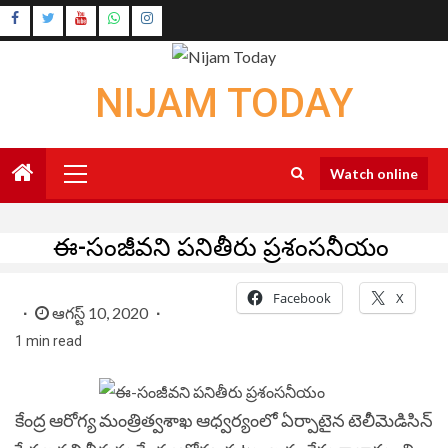
Skip
Instagram
to
Youtube
content
NIJAM TODAY
Primary
Watch online
Menu
ఈ-సంజీవని పనితీరు ప్రశంసనీయం
Facebook
X
ఆగస్ట్ 10, 2020
1 min read
కేంద్ర ఆరోగ్య మంత్రిత్వశాఖ ఆధ్వర్యంలో ఏర్పాటైన టెలీమెడిసిన్