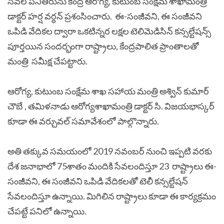
సేవల పనితీరును కేంద్ర ఆరోగ్య, కుటుంబ సంక్షేమ శాఖామంత్రి
డాక్టర్ హర్ష వర్ధన్ ప్రశంసించారు. ఈ-సంజీవని, ఈ సంజీవని
ఒపిడి వేదికల ద్వారా ఒకటిన్నర లక్షల టెలిమెడిసిన్ కన్సల్టేషన్స్
పూర్తయిన సందర్భంగా రాష్ట్రాలు, కేంద్రపాలిత ప్రాంతాలతో
మంత్రి సమీక్ష చేపట్టారు.
ఆరోగ్య, కుటుంబ సంక్షేమ శాఖ సహాయ మంత్రి అశ్విన్ కుమార్
చౌబే , తమిళనాడు ఆరోగ్యశాఖామంత్రి డాక్టర్ సి. విజయభాస్కర్
కూడా ఈ వర్చువల్ సమావేశంలో పాల్గొన్నారు.
అతి తక్కువ సమయంలో 2019 నవంబర్ నుంచి ఇప్పటి వరకు
దేశ జనాభాలో 75శాతం మందికి సేవలందిస్తూ 23 రాష్ట్రాలు ఈ-
సంజీవని, ఈ సంజీవని ఒపిడి వేదికలతో టెలీ కన్సల్టేషన్
సేవలందిస్తూ ఉన్నాయి. మిగిలిన రాష్ట్రాలు కూడా ఈ కార్యక్రమం
చేపట్టే పనిలో ఉన్నాయి.