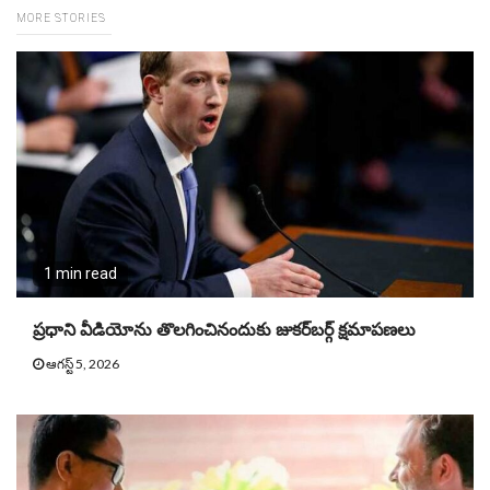
MORE STORIES
1 min read
ప్రధాని వీడియోను తొలగించినందుకు జుకర్‌బర్గ్ క్షమాపణలు
ఆగస్ట్ 5, 2026