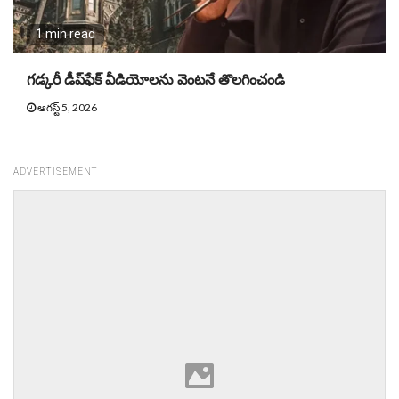
1 min read
గ‌డ్క‌రీ డీప్‌ఫేక్ వీడియోల‌ను వెంట‌నే తొల‌గించండి
ఆగస్ట్ 5, 2026
ADVERTISEMENT