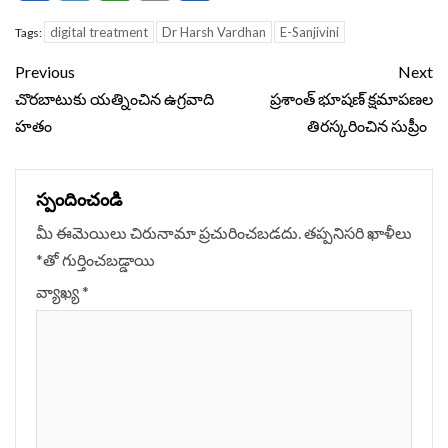
digital treatment
Dr Harsh Vardhan
E-Sanjivini
Tags:
Continue
Previous
Next
Reading
చొరబాటుకు యత్నించిన ఉగ్రవాది
ప్ర‌‌శాంత్ భూష‌ణ్ క్ష‌మాప‌ణ‌ల‌
హతం
తిరస్కరించిన సుప్రీం
స్పందించండి
మీ ఈమెయిలు చిరునామా ప్రచురించబడదు.
తప్పనిసరి ఖాళీలు
*
‌తో గుర్తించబడ్డాయి
వ్యాఖ్య
*