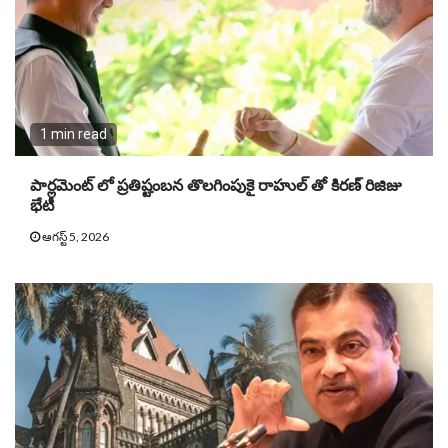
1 min read
పార్లమెంట్ లో ప్రతిష్టంబన తొలగింపుకై రాహుల్ తో కిరణ్ రిజిజు
భేటీ
ఆగస్ట్ 5, 2026