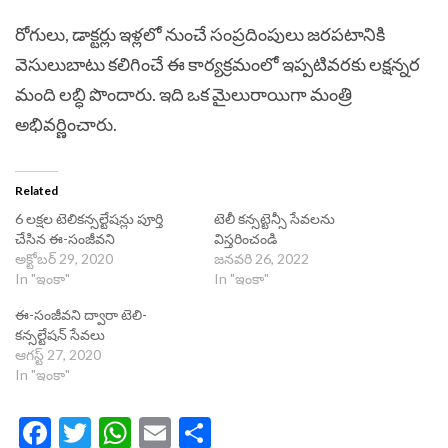
రోగులు, డాక్టర్లు ఇళ్లలో నుంచే సంప్రదింపులు జరపటానికి
వెసులుబాటు కలిగించే ఈ కార్యక్రమంలో ఇప్పటివరకు లక్షన్నర
మంది లబ్ధి పొందారు. ఇది ఒక మైలురాయిగా మంత్రి
అభివర్ణించారు.
Related
6 లక్షల టెలికన్సల్టేషన్లు పూర్తి
టెలీ కన్సట్టెన్సీ సేవలను
చేసిన ఈ-సంజీవని
విస్తరించండి
అక్టోబర్ 29, 2020
జనవరి 26, 2022
In "ఇంకా"
In "ఇంకా"
ఈ-సంజీవని ద్వారా టెలి-
కన్సల్టేషన్ సేవలు
ఆగస్ట్ 27, 2020
In "ఇంకా"
Facebook
Twitter
WhatsApp
Email
Share