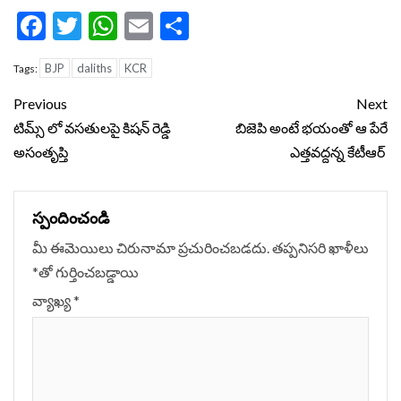
Facebook
Twitter
WhatsApp
Email
Share
BJP
daliths
KCR
Tags:
Continue
Previous
Next
Reading
టిమ్స్ లో వసతులపై కిషన్‌ రెడ్డి
బిజెపి అంటే భయంతో ఆ పేరే
అసంతృప్తి
ఎత్తవద్దన్న కేటీఆర్
స్పందించండి
మీ ఈమెయిలు చిరునామా ప్రచురించబడదు.
తప్పనిసరి ఖాళీలు
*
‌తో గుర్తించబడ్డాయి
వ్యాఖ్య
*