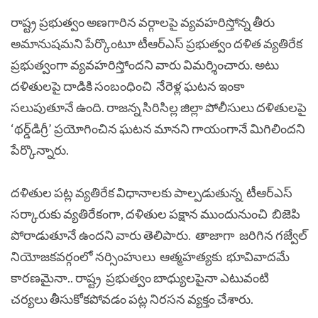
రాష్ట్ర ప్రభుత్వం అణగారిన వర్గాలపై వ్యవహరిస్తోన్న తీరు
అమానుషమని పేర్కొంటూ టీఆర్ఎస్ ప్రభుత్వం దళిత వ్యతిరేక
ప్రభుత్వంగా వ్యవహరిస్తోందని వారు విమర్శించారు. అటు
దళితులపై దాడికి సంబంధించి నేరెళ్ల ఘటన ఇంకా
సలుపుతూనే ఉంది. రాజన్న సిరిసిల్ల జిల్లా పోలీసులు దళితులపై
‘థర్డ్‌డిగ్రీ’ ప్రయోగించిన ఘటన మానని గాయంగానే మిగిలిందని
పేర్కొన్నారు.
దళితుల పట్ల వ్యతిరేక విధానాలకు పాల్పడుతున్న టీఆర్ఎస్
సర్కారుకు వ్యతిరేకంగా, దళితుల పక్షాన ముందునుంచి బిజెపి
పోరాడుతూనే ఉందని వారు తెలిపారు. తాజాగా జరిగిన గజ్వేల్
నియోజకవర్గంలో నర్సింహులు ఆత్మహత్యకు భూవివాదమే
కారణమైనా.. రాష్ట్ర ప్రభుత్వం బాధ్యులపైనా ఎటువంటి
చర్యలు తీసుకోకపోవడం పట్ల నిరసన వ్యక్తం చేశారు.