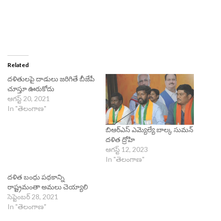
Related
దళితులపై దాడులు జరిగితే బీజేపీ
చూస్తూ ఊరుకోదు
ఆగస్ట్ 20, 2021
In "తెలంగాణ"
బిఆర్ఎస్ ఎమ్యెల్యే బాల్క సుమన్
దళిత ద్రోహి
ఆగస్ట్ 12, 2023
In "తెలంగాణ"
దళిత బంధు పథకాన్ని
రాష్ట్రమంతా అమలు చెయ్యాలి
సెప్టెంబర్ 28, 2021
In "తెలంగాణ"