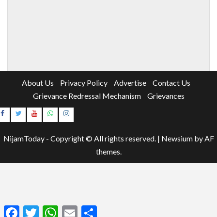
About Us
Privacy Policy
Advertise
Contact Us
Grievance Redressal Mechanism
Grievances
Instagram
Youtube
NijamToday - Copyright © All rights reserved.
|
Newsium
by AF
themes.
Facebook
Twitter
WhatsApp
Email
Share