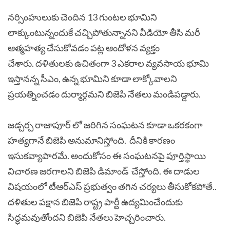
నర్సింహులుకు చెందిన 13 గుంటల భూమిని
లాక్కుంటున్నందుకే చచ్చిపోతున్నానని వీడియో తీసి మరీ
ఆత్మహత్య చేసుకోవడం పట్ల ఆందోళన వ్యక్తం
చేశారు. దళితులకు ఉచితంగా 3 ఎకరాల వ్యవసాయ భూమి
ఇస్తానన్న సీఎం, ఉన్న భూమిని కూడా లాక్కోవాలని
ప్రయత్నించడం దుర్మార్గమని బిజెపి నేతలు మండిపడ్డారు.
జడ్చర్చ రాజాపూర్ లో జరిగిన సంఘటన కూడా ఒకరకంగా
హత్యగానే బిజెపి అనుమానిస్తోంది. దీనికి కారణం
ఇసుకవ్యాపారమే. అందుకోసం ఈ సంఘటనపై పూర్తిస్థాయి
విచారణ జరగాలని బిజెపి డిమాండ్ చేస్తోంది. ఈ దాడుల
విషయంలో టీఆర్ఎస్ ప్రభుత్వం తగిన చర్యలు తీసుకోకపోతే..
దళితుల పక్షాన బిజెపి రాష్ట్ర పార్టీ ఉద్యమించేందుకు
సిద్ధమవుతోందని బిజెపి నేతలు హెచ్చరించారు.