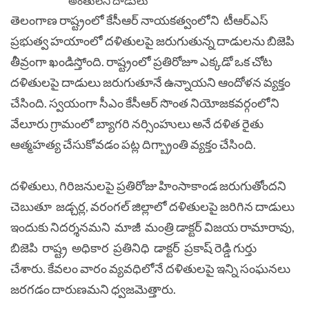
తెలంగాణ రాష్ట్రంలో కేసీఆర్ నాయకత్వంలోని టీఆర్ఎస్
ప్రభుత్వ హయాంలో దళితులపై జరుగుతున్న దాడులను బిజెపి
తీవ్రంగా ఖండిస్తోంది. రాష్ట్రంలో ప్రతిరోజూ ఎక్కడో ఒక చోట
దళితులపై దాడులు జరుగుతూనే ఉన్నాయని ఆందోళన వ్యక్తం
చేసింది. స్వయంగా సీఎం కేసీఆర్ సొంత నియోజకవర్గంలోని
వేలూరు గ్రామంలో బ్యాగరి నర్సింహులు అనే దళిత రైతు
ఆత్మహత్య చేసుకోవడం పట్ల దిగ్బ్రాంతి వ్యక్తం చేసింది.
దళితులు, గిరిజనులపై ప్రతిరోజు హింసాకాండ జరుగుతోందని
చెబుతూ జడ్చర్ల, వరంగల్ జిల్లాలో దళితులపై జరిగిన దాడులు
ఇందుకు నిదర్శనమని మాజీ మంత్రి డాక్టర్ విజయ రామారావు,
బిజెపి రాష్ట్ర అధికార ప్రతినిధి డాక్టర్ ప్రకాష్ రెడ్డి గుర్తు
చేశారు. కేవలం వారం వ్యవధిలోనే దళితులపై ఇన్ని సంఘనలు
జరగడం దారుణమని ధ్వజమెత్తారు.