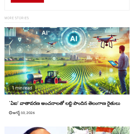
MORE STORIES
1 min read
`ఏఐ’ వాతావరణ అంచనాలతో లబ్ది పొందిన తెలంగాణ రైతులు
ఆగస్ట్ 10, 2026