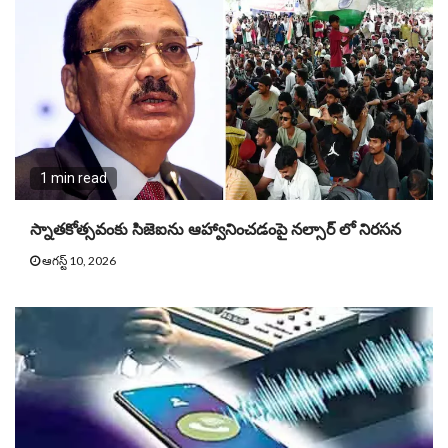
1 min read
స్నాతకోత్సవంకు సిజెఐను ఆహ్వానించడంపై నల్సార్ లో నిరసన
ఆగస్ట్ 10, 2026