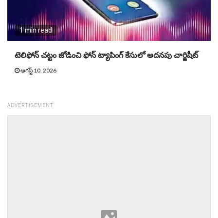
1 min read
టెలిఫోన్ చట్టం జోడించి ఫోన్ ట్యాపింగ్ కేసులో అదనపు చార్జిషీట్
ఆగస్ట్ 10, 2026
ADVERTISEMENT