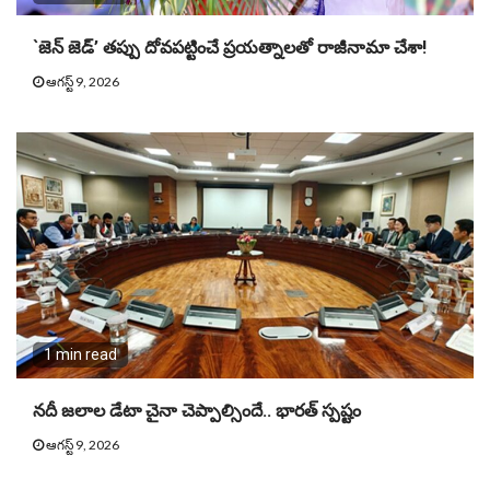
`జెన్ జెడ్’ తప్పు దోవపట్టించే ప్రయత్నాలతో రాజీనామా చేశా!
ఆగస్ట్ 9, 2026
1 min read
నదీ జలాల డేటా చైనా చెప్పాల్సిందే.. భారత్ స్పష్టం
ఆగస్ట్ 9, 2026