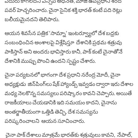
ఎదురు కాగలదని ఎన్సీపీ అధినేత, మాజీ ఉపప్రధాని శరద్
పవర్ హెచ్చరించారు. చైనా సైనిక శక్తి భారత్‌ కంటే పది రెట్లు
బలీయమైనదని తెలిపారు.
ఆయన శివసేన పత్రిక ‘సామ్నా’ ఇంటర్వ్యూలో దేశ బధ్రకు
సంబంధించిన అంశాలపై విశ్లేషిస్తూ దేశానికి ప్రథమ శత్రువు
పాకిస్తాన్‌ అని అందరు భావిస్తారు కానీ, పాక్‌ కంటే చైనాతోనే
దేశానికి ముప్పు పొంచి ఉందని స్పష్టం చేశారు.
చైనా పర్యటనలో భాగంగా దేశ ప్రధాని నరేంద్ర మోదీ, చైనా
అధ్యక్షుడు ‌ జిన్‌పింగ్‌లు షేక్‌ హ్యాండ్స్‌ ఇవ్వడం ద్వారా ఇరు దేశాల
మధ్య నెలకొన్న సమస్యలు పరిష్కారం కావని చెప్పారు. అయితే
రాజకీయాలు చేయడానికి ఇది సమయం కాదని, చైనాను
అంతర్జాతీయంగా ఒత్తిడి తెచ్చి, దేశ సమస్యను
పరిష్కరించాలని ఆయన సూచించారు.
చైనా పాక్‌ దేశాలు మాత్రమే భారత్‌కు శత్రువులు కావని, నేపాల్‌,