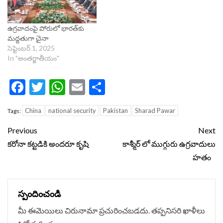
ఉగ్రవాదంపై పోరులో భారత్‌కు
మద్దతుగా చైనా
సెప్టెంబర్ 1, 2025
In "అంతర్జాతీయం"
Facebook
Twitter
WhatsApp
Email
Share
China
national security
Pakistan
Sharad Pawar
Tags:
Continue
Previous
Next
Reading
కరోనా కట్టడికి అందరూ కృషి
కాశ్మీర్ లో ముగ్గురు ఉగ్రవాదులు
హతం
స్పందించండి
మీ ఈమెయిలు చిరునామా ప్రచురించబడదు.
తప్పనిసరి ఖాళీలు