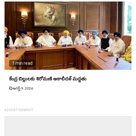
1 min read
కేంద్ర బిల్లులకు శిరోమణి అకాలీదళ్ మద్దతు
ఆగస్ట్ 9, 2026
ADVERTISEMENT