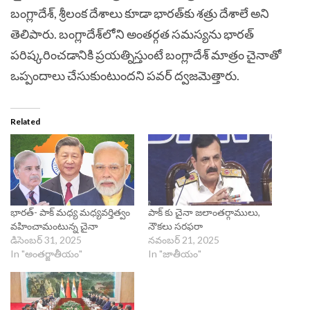
బంగ్లాదేశ్‌, శ్రీలంక దేశాలు కూడా భారత్‌కు శత్రు దేశాలే అని
తెలిపారు. బంగ్లాదేశ్‌లోని అంతర్గత సమస్యను భారత్‌
పరిష్కరించడానికి ప్రయత్నిస్తుంటే బంగ్లాదేశ్‌ మాత్రం చైనాతో
ఒప్పందాలు చేసుకుంటుందని పవర్ ద్వజమెత్తారు.
Related
భారత్- పాక్ మధ్య మధ్యవర్తిత్వం
పాక్ కు చైనా జలాంతర్గాములు,
వహించామంటున్న చైనా
నౌకలు సరఫరా
డిసెంబర్ 31, 2025
నవంబర్ 21, 2025
In "అంతర్జాతీయం"
In "జాతీయం"