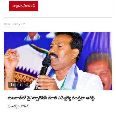
MORE STORIES
1 min read
గుజరాత్‌లో వైఎస్సార్​సీపీ మాజీ ఎమ్మెల్యే ముస్తఫా అరెస్ట్
ఆగస్ట్ 5, 2026