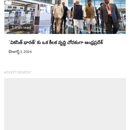
1 min read
`వికసిత్ భారత్’ కు ఒక కీలక వృద్ధి చోదకంగా ఆంధ్రప్రదేశ్
ఆగస్ట్ 1, 2026
ADVERTISEMENT