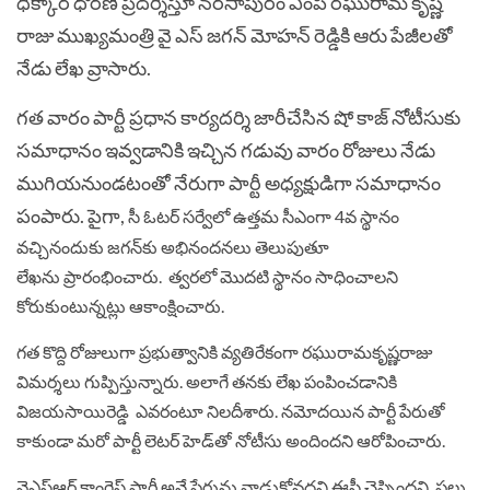
ధిక్కార ధోరణి ప్రదర్శిస్తూ నరసాపురం ఎంపీ రఘురామ కృష్ణ
రాజు ముఖ్యమంత్రి వై ఎస్ జగన్ మోహన్ రెడ్డికి ఆరు పేజీలతో
నేడు లేఖ వ్రాసారు.
గత వారం పార్టీ ప్రధాన కార్యదర్శి జారీచేసిన షో కాజ్ నోటీసుకు
సమాధానం ఇవ్వడానికి ఇచ్చిన గడువు వారం రోజులు నేడు
ముగియనుండటంతో నేరుగా పార్టీ అధ్యక్షుడిగా సమాధానం
పంపారు.
పైగా,
సీ ఓటర్‌ సర్వేలో ఉత్తమ సీఎంగా 4వ స్థానం
వచ్చినందుకు జగన్‌కు అభినందనలు తెలుపుతూ
లేఖను ప్రారంభించారు. త్వరలో మొదటి స్థానం సాధించాలని
కోరుకుంటున్నట్లు ఆకాంక్షించారు.
గత కొద్ది రోజులుగా ప్రభుత్వానికి వ్యతిరేకంగా రఘురామకృష్ణరాజు
విమర్శలు గుప్పిస్తున్నారు. అలాగే తనకు లేఖ పంపించడానికి
విజయసాయిరెడ్డి ఎవరంటూ నిలదీశారు. నమోదయిన పార్టీ పేరుతో
కాకుండా మరో పార్టీ లెటర్‌ హెడ్‌తో నోటీసు అందిందని ఆరోపించారు.
వైఎస్‌ఆర్‌ కాంగ్రెస్‌ పార్టీ అనే పేరును వాడుకోవద్దని ఈసీ చెప్పిందని, పలు