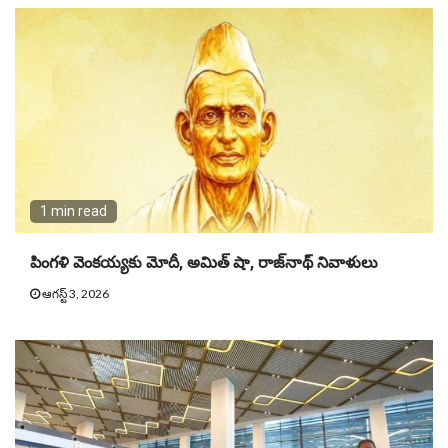
1 min read
పింగళి వెంకయ్యకు మోదీ, అమిత్ షా, రాజ్‌నాథ్ నివాళులు
ఆగస్ట్ 3, 2026