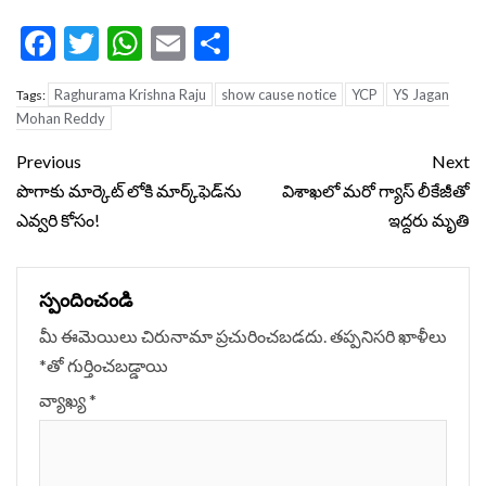
Facebook
Twitter
WhatsApp
Email
Share
Raghurama Krishna Raju
show cause notice
YCP
YS Jagan
Tags:
Mohan Reddy
Continue
Previous
Next
Reading
పొగాకు మార్కెట్ లోకి మార్క్‌ఫెడ్‌ను
విశాఖలో మరో గ్యాస్ లీకేజీతో
ఎవ్వరి కోసం!
ఇద్దరు మృతి
స్పందించండి
మీ ఈమెయిలు చిరునామా ప్రచురించబడదు.
తప్పనిసరి ఖాళీలు
*
‌తో గుర్తించబడ్డాయి
వ్యాఖ్య
*