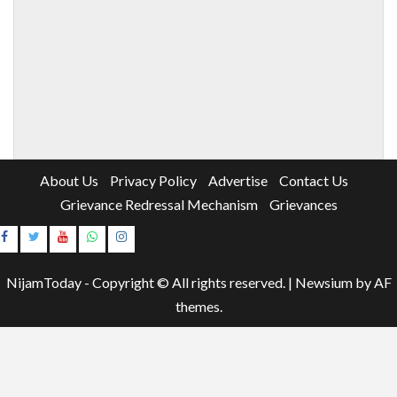
About Us
Privacy Policy
Advertise
Contact Us
Grievance Redressal Mechanism
Grievances
Instagram
Youtube
NijamToday - Copyright © All rights reserved.
|
Newsium
by AF
themes.