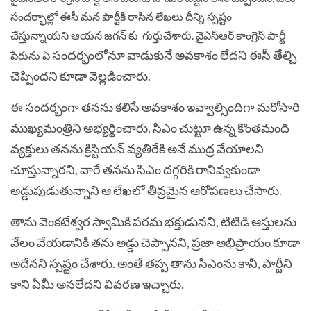
సందర్భాల్లో ఈసీ మన పార్టీకి రాసిన లేఖలు దీన్ని స్పష్టం
చేస్తున్నాయని ఆయన జగన్ కు గుర్తుచేశారు. వైఎస్‌ఆర్‌ కాంగ్రెస్‌ పార్టీ
సందర్భంలోనూ వాడుకునే అవకాశం లేదని ఈసీ తేల్చి
పేరును ఏ
చెప్పిందని కూడా వెల్లడించారు.
ఈ సందర్భంగా తనను కలిసే అవకాశం ఇవ్వాల్సిందిగా మరోసారి
ముఖ్యమంత్రిని అభ్యర్ధించారు. సిఎం చుట్టూ ఉన్న కొంతమంది
వ్యక్తులు తనను క్రిస్టియన్‌ వ్యతిరేకి అనే ముద్ర వేయాలని
చూస్తున్నారని, వారే తనను సిఎం దగ్గరికి రానివ్వకుండా
అడ్డుపుడుతున్నాని ఆ లేఖలో తీవ్రమైన ఆరోపణలు చేసారు.
తాను వెంకటేశ్వర స్వామికి పరమ భక్తుడునని, టిటిడి ఆస్తులను
వేలం వేయడానికి తను అడ్డు చెప్పానని, ప్రజా అభిప్రాయం కూడా
అదేనని స్పష్టం చేశారు. అంతే తప్ప తాను సిఎంను కానీ, పార్టీని
కాని ఏమీ అనలేదని వివరణ ఇచ్చారు.