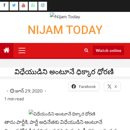
Skip
Instagram
to
Youtube
content
NIJAM TODAY
Primary
Watch online
Menu
విధేయుడిని అంటూనే ధిక్కార ధోరణి
Facebook
X
జూన్ 29, 2020
1 min read
తాను పార్టీకి, పార్టీ అధినేతకు విధేయుడిని అంటూనే