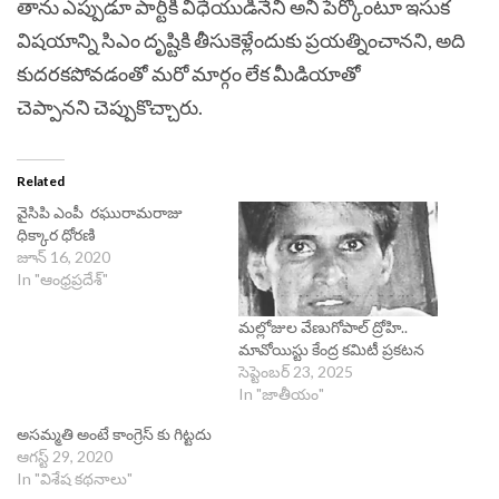
తాను ఎప్పుడూ పార్టీకి విధేయుడినేని అని పేర్కొంటూ ఇసుక
విషయాన్ని సిఎం దృష్టికి తీసుకెళ్లేందుకు ప్రయత్నించానని, అది
కుదరకపోవడంతో మరో మార్గం లేక మీడియాతో
చెప్పానని చెప్పుకొచ్చారు.
Related
వైసిపి ఎంపీ రఘురామరాజు
ధిక్కార ధోరణి
జూన్ 16, 2020
In "ఆంధ్రప్రదేశ్"
మల్లోజుల వేణుగోపాల్‌ ద్రోహి..
మావోయిస్టు కేంద్ర కమిటీ ప్రకటన
సెప్టెంబర్ 23, 2025
In "జాతీయం"
అసమ్మతి అంటే కాంగ్రెస్ కు గిట్టదు
ఆగస్ట్ 29, 2020
In "విశేష కథనాలు"