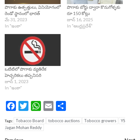
పొగాకు ఉత్పత్తులు, వినియోగంలో
పొగాకు బోర్డు ద్వారా కొనుగోళ్ళకు
రెండో స్థానంలో భారత్‌
రూ 150 కోట్లు
మే 31, 2023
జూన్ 16, 2025
In "ఇంకా"
In "ఆంధ్రప్రదేశ్"
ఒటిటిలో పొగాకు వ్యతిరేక
హెచ్చరికలు తప్పనిసరి
జూన్ 1, 2023
In "ఇంకా"
Facebook
Twitter
WhatsApp
Email
Share
Tobacco Board
tobocco auctions
Tobocco growers
YS
Tags:
Jagan Mohan Reddy
Previous
Next