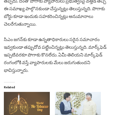
తప్పదు. దీంతో పొగాకు వ్యాపారులు ప్రభుత్వంపై వత్తిడి తెచ్చి
ఈ సమాఖ్య పాల్గొనకుండా చేస్తున్నట్లు తెలుస్తున్నది. పొగాకు
బోర్డు కూడా ఇందుకు సహకరించిన్నట్లు అనుమానాలు
చెలరేగుతున్నాయి.
సిఎం జగన్‌కు కూడా ఉన్నతాధికారులు సరైన సమాచారం
ఇవ్వకుండా తప్పుదోవ పట్టించిన్నట్లు తెలుస్తున్నది. మార్క్‌ఫెడ్‌
ఇప్పటివరకూ పొగాకు కొనలేదు. ఏమీ తెలియని మార్క్‌ఫెడ్‌
రంగంలోకి వస్తే వ్యాపారులకు మేలు జరుగుతుందని
భావిస్తున్నారు.
Related