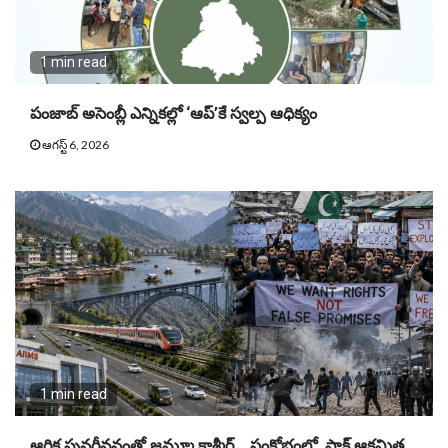
1 min read
పంజాబ్ అసెంబ్లీ ఎన్నికల్లో ‘ఆప్’కే స్వల్ప ఆధిక్యం
ఆగస్ట్ 6, 2026
1 min read
ఆర్ధిక పునర్జీవనంతో జమ్మూ కాశ్మీర్ .. సంక్షోభంలో పాక్ ఆక్రమిత