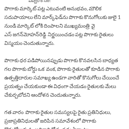
పొగాకు మార్కెట్ పట్ల ఎటువంటి అనుభవం, మౌలిక
సదుపాయాలు లేని మార్క్‌ఫెడ్‌ను పొగాకు కొనుగోలుకు జులై 1
నుండి మార్కెట్ లోకి దింపాలని ముఖ్యమంత్రి వై
ఎస్ జగన్‌మోహన్‌రెడ్డి నిర్ణయించడం పట్ల పొగాకు రైతులు
విస్మయం చెందుతున్నారు.
పొగాకు ధర పడిపోయినప్పుడు పొగాకు కొనవలసిన బాధ్యత
గల పొగాకు బోర్డు ఒక వంక, పొగాకు రైతులతో కూడిన పొగాకు
ఉత్పత్తిదారుల సమాఖ్య ఉండగా వారితో కొనుగోలు చేయించే
ప్రయత్నం చేయకుండా ఈ విధంగా చేయడం రైతులకు మేలు
చేకుర్చబోదని ఆందోళన చెందుతున్నారు.
గత వారం పొగాకు రైతుల సమస్యలపై రైతు ప్రతినిధులు,
ప్రజాప్రతినిధులతో జరిపిన సమావేశంలో పొగాకు