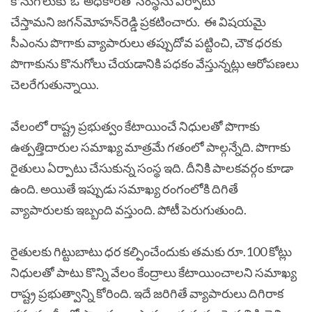
కొనుగోలుకు ఓ అధికారితో సంస్థను ఏర్పాటు
చేస్తామని జగన్‌మోహన్‌రెడ్డి ప్రకటించారు. ఈ విషయమై
సీఎంను పొగాకు వ్యాపారులు తప్పుదోవ పట్టించి, చౌక ధరకు
పొగాకును కొనుగోలు చేయడానికి పధకం వేస్తున్నట్లు ఆరోపణలు
చెలరేగుతున్నాయి.
వేలంలో రాష్ట్ర ప్రభుత్వం కేటాయించే నిధులతో పొగాకు
ఉత్పత్తిదారుల సమాఖ్య మాత్రమే గతంలో పాల్గన్నేది. పొగాకు
రైతులు ఏర్పాటు చేసుకున్న సంస్థ ఇది. దీనికి పాలకవర్గం కూడా
ఉంది. అయితే ఇప్పుడు సమాఖ్య రంగంలోకి దిగితే
వ్యాపారులకు ఇబ్బంది వస్తుంది. పోటీ పెరుగుతుంది.
రైతులకు గిట్టుబాటు ధర కల్పించేందుకు తమకు రూ.100 కోట్లు
నిధులతో పాటు కొన్ని వేలం కేంద్రాలు కేటాయించాలని సమాఖ్య
రాష్ట్ర ప్రభుత్వాన్ని కోరింది. ఇదే జరిగితే వ్యాపారులు దిగిరాక