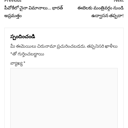
Continue
Reading
పీవోకేలో చైనా విమానాలు… భారత్
ఈటెలకు మంత్రివర్గం నుండి
అప్రమత్తం
ఉద్వాసన తప్పదా!
స్పందించండి
మీ ఈమెయిలు చిరునామా ప్రచురించబడదు.
తప్పనిసరి ఖాళీలు
*
‌తో గుర్తించబడ్డాయి
వ్యాఖ్య
*