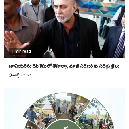
1 min read
జూనియ‌ర్‌ను రేప్ కేసులో తెహ‌ల్కా మాజీ ఎడిట‌ర్ కు పదేళ్లు జైలు
ఆగస్ట్ 6, 2026