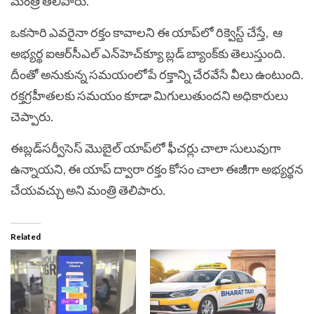
మంత్రి తెలిపారు.
ఒక‌సారి ఎవ‌రైనా ర‌క్తం కావాల‌ని ఈ యాప్‌లో రిక్వెస్ట్ చేస్తే, ఆ
అభ్య‌ర్థ ఐఆర్‌సీఎల్ ఎన్‌హెచ్‌క్యూ బ్ల‌డ్ బ్యాంక్‌కు తెలుస్తుంది.
దీంతో అనుకున్న స‌మ‌యంలోపే ర‌క్తాన్ని చేరవేసే వీలు ఉంటుంది.
ర‌క్త‌గ్రహీత‌ల‌కు స‌మ‌యం కూడా మిగులుతుంద‌ని అధికారులు
చెప్పారు.
ఈబ్ల‌డ్‌స‌ర్వీసెస్ మొబైల్ యాప్‌లో ఫీచ‌ర్లు చాలా సులువుగా
ఉన్నాయ‌ని, ఈ యాప్ ద్వారా ర‌క్తం కోసం చాలా ఈజీగా అభ్య‌ర్థ‌న
చేయ‌వచ్చు అని మంత్రి తెలిపారు.
Related