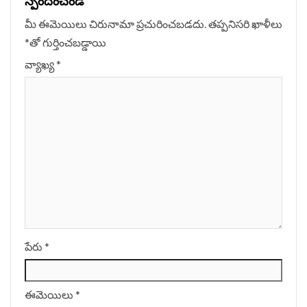
స్పందించండి
మీ ఈమెయిలు చిరునామా ప్రచురించబడదు.
తప్పనిసరి ఖాళీలు
*
‌తో గుర్తించబడ్డాయి
వ్యాఖ్య
*
పేరు
*
ఈమెయిలు
*