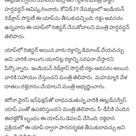
హ‌ర్ష‌వ‌ర్ద‌న్ ఆవిష్క‌రించారు. కోవిడ్‌19 నేప‌థ్యంలో ఇండియ‌న్
రెడ్‌క్రాస్ సొసైటీ ఈ యాప్‌ను తీసుకువ‌చ్చింది. ర‌క్తం అవ‌స‌రం
ఉన్న‌వారు ఈ యాప్‌లో రిజిస్ట‌ర్ చేసుకోవాల‌ని మంత్రి హ‌ర్ష‌వ‌ర్ద‌న్
తెలిపారు.
యాప్‌లో రిజిస్ట‌ర్ అయిన వారు ర‌క్తాన్ని డిమాండ్ చేయ‌వచ్చు
అని, వారికి నాలుగు యూనిట్ల ర‌క్తాన్ని స‌ర‌ఫ‌రా చేస్తార‌ని
పేర్కొన్నారు. ఇండియ‌న్ రెడ్‌క్రాస్ సొసైటీ ర‌క్తం అవ‌స‌రం అయిన
వారికి స‌హాయం చేస్తుంద‌ని మంత్రి తెలిపారు. మ‌హ‌మ్మారి వేళ
దాతలు ర‌క్త‌దానం చేయాల‌ని మంత్రి అభ్య‌ర్థించారు.
క‌రోనా వైర‌స్ ఇన్‌ఫెక్ష‌న్‌తో బాధ‌ప‌డుతున్న వారికి ఈబ్ల‌డ్‌స‌ర్వీస్
యాప్ ఎంతో ఉప‌క‌రిస్తుంద‌ని మంత్రి తెలిపారు. సీ-డీసీకి చెందిన
ఈర‌క్త‌కోశ్ బృందం ఈ యాప్‌ను డెవ‌ల‌ప్ చేసింది. ర‌క్త‌దాన
ప్ర‌క్రియ‌లో ఈ యాప్ ద్వారా పార‌దర్శ‌క‌త తీసుకురావ‌చ్చు అని