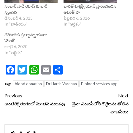
సంచార్‌ సాథీ యాప్‌ కు భారీ
భారత్ ట్యాక్సీ యాప్ ప్రారంభించిన
స్పందన
అమిత్ షా
డిసెంబర్ 4, 2025
ఫిబ్రవరి 6, 2026
In "జాతీయం"
In "ఆర్థికం"
టిక్‌టాక్‌కు ప్రత్యామ్నయంగా
‘మోజ్’
జూలై 6, 2020
In "ఆర్థికం"
Facebook
Twitter
WhatsApp
Email
Share
blood donation
Dr Harsh Vardhan
E-blood services app
Tags:
Continue
Previous
Next
Reading
అంతరిక్ష రంగంలో నూతన మలుపు
చైనా ఎంబసీలోకి గొర్రెలను తోలిన
వాజపేయి