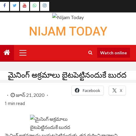
Skip
Instagram
to
Youtube
content
NIJAM TODAY
Primary
Watch online
Menu
మైనింగ్ అక్రమాలు బైటపెట్టినందుకే బురద
Facebook
X
జూన్ 21, 2020
1 min read
మైనింగ్ అక్రమాలను బయటపెట్టినందుకు, తన గురించి కావాలని