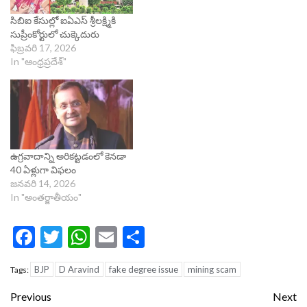
సిబిఐ కేసుల్లో ఐఏఎస్ శ్రీలక్ష్మికి
సుప్రీంకోర్టులో చుక్కెదురు
ఫిబ్రవరి 17, 2026
In "ఆంధ్రప్రదేశ్"
ఉగ్రవాదాన్ని అరికట్టడంలో కెనడా
40 ఏళ్లుగా విఫలం
జనవరి 14, 2026
In "అంతర్జాతీయం"
Facebook
Twitter
WhatsApp
Email
Share
BJP
D Aravind
fake degree issue
mining scam
Tags:
Continue
Previous
Next