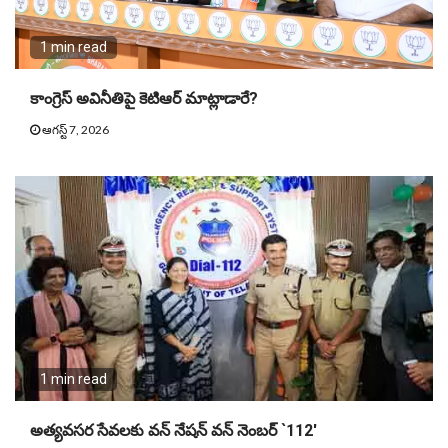
1 min read
కాంగ్రెస్ అవినీతిపై కెటిఆర్ మాట్లాడారే?
ఆగస్ట్ 7, 2026
1 min read
అత్యవసర సేవలకు వన్ నేషన్ వన్ నెంబర్ `112′