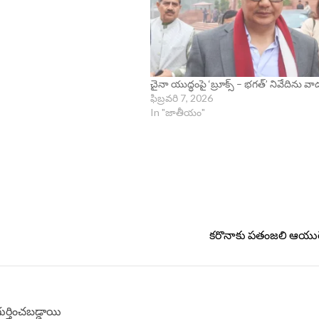
చైనా యుద్ధంపై ‘బ్రూక్స్ – భగత్’ నివేదిను వ
ఫిబ్రవరి 7, 2026
In "జాతీయం"
కరొనాకు పతంజలి ఆయుర
గుర్తించబడ్డాయి