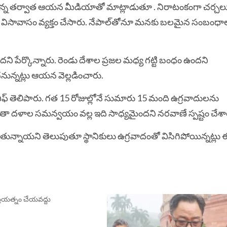
 పాల్గొన్న తర్వాత ఆయన మీడియాతో మాట్లాడుతూ . నిరాటంకంగా చర్చల
విసావాసం వ్యక్తం చేసారు. నేపాల్‌తోనూ మనకు బలమైన సంబంధాలు
ని పేర్కొన్నారు. రెండు దేశాల ప్రజల మధ్య గట్టి బంధం ఉందని
ున్నట్లు ఆయన వెల్లడించారు.
చీఫ్‌ తెలిపారు. గత 15 రోజుల్లోనే సుమారు 15 మంది ఉగ్రవాదులను
 భద్రతా దళాల సమన్వయం వల్ల ఇది సాధ్యమైందని నరవాణే స్పష్టం చేశా
ుతున్నాయని తెలుపుతూ స్థానికులు ఉగ్రవాదంతో విసిగిపోయిన్నట్లు
ప్ర‌య‌త్నం చేయ‌వ‌ద్దు