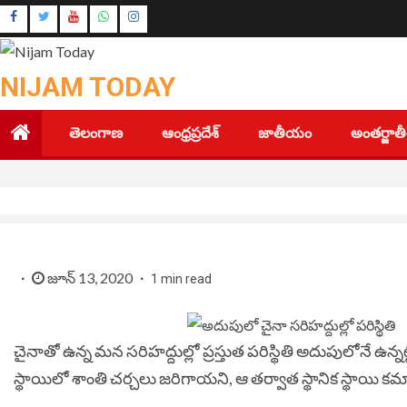
Skip
Instagram
to
Youtube
content
NIJAM TODAY
తెలంగాణ
ఆంధ్రప్రదేశ్
జాతీయం
అంతర్జా
జూన్ 13, 2020
1 min read
చైనాతో ఉన్న మన సరిహద్దుల్లో ప్రస్తుత పరిస్థితి అదుపులోనే ఉన్నట
స్థాయిలో శాంతి చర్చలు జరిగాయని, ఆ తర్వాత స్థానిక స్థాయి