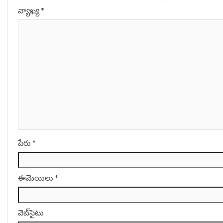
వ్యాఖ్య
*
పేరు
*
ఈమెయిలు
*
వెబ్‌సైటు