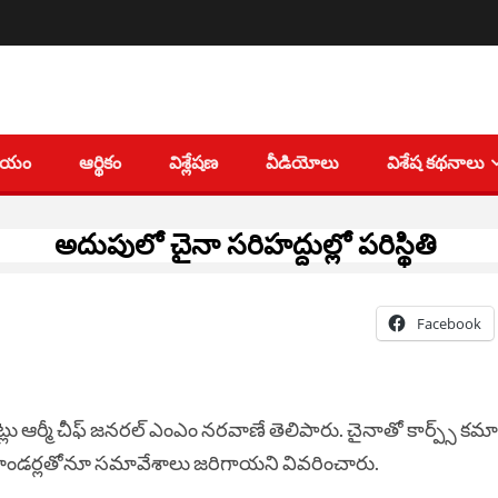
తీయం
ఆర్థికం
విశ్లేషణ
వీడియోలు
విశేష కథనాలు
అదుపులో చైనా సరిహద్దుల్లో పరిస్థితి
Facebook
్లు ఆర్మీ చీఫ్‌ జనరల్‌ ఎంఎం నరవాణే తెలిపారు. చైనాతో కార్ప్స్‌ కమా
 కమాండర్లతోనూ సమావేశాలు జరిగాయని వివరించారు.