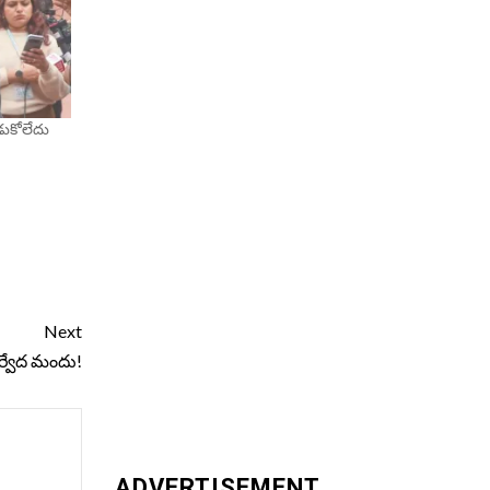
ాడుకోలేదు
Next
్వేద మందు!
ADVERTISEMENT