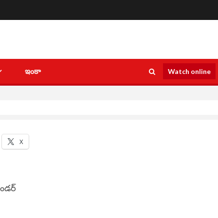
ఇంకా
Watch online
X
ండర్‌