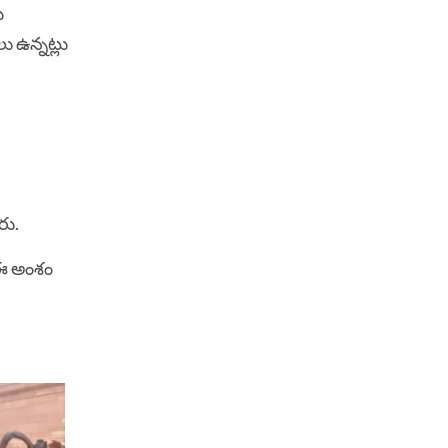
ు
 ఉన్నట్లు
రు.
 ఈ అంశం