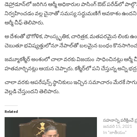
డెహ్రాడూన్‌లో జరిగిన ఆర్మీ అధికారుల పాసింగ్‌ ఔట్‌ పరేడ్‌లో
నిర్వహించడం వల్ల చైనాతో సమస్య సద్దుమణిగే అవకాశం ఉందని 
ఆర్మీ చీఫ్‌ తెలిపారు.
ఆ దేశంతో భౌగోళిక, సాంస్కృతిక, చారిత్రక, మతపరమైన లింకు ఉంద
చెబుతూ భవిష్యత్తులోనూ నేపాల్‌తో బలమైన బంధం కొనసాగించన
జమ్మూకశ్మీర్‌ అంశంలో చాలా వరకు విజయం ‌ సాధించినట్లు ఆర్మీ 
హతమార్చినట్లు ఆయన చెప్పారు. కశ్మీర్‌లో పని చేస్తున్న అన్ని
చాలా వరకు ఆపరేషన్స్‌ స్థానికులు ఇచ్చిన సమాచారం మేరకే సాగ
వెల్లడి చేస్తుందని తెలిపారు.
Related
స‌హ‌నాన్ని ప‌రీక్షించే 
జనవరి 15, 2021
In "జాతీయం"