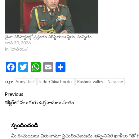
చైనా సరిహద్దుల్లో ప్రస్తుతం పరిస్థితులు స్థిరం, సున్నితం
జూన్ 30, 2026
In "జాతీయం"
Facebook
Twitter
WhatsApp
Email
Share
Army chief
Indo-China border
Kashmir valley
Naraane
Tags:
Continue
Previous
Reading
కశ్మీర్‌లో నలుగురు ఉగ్రవాదులు హతం
స్పందించండి
మీ ఈమెయిలు చిరునామా ప్రచురించబడదు.
తప్పనిసరి ఖాళీలు
*
‌తో 