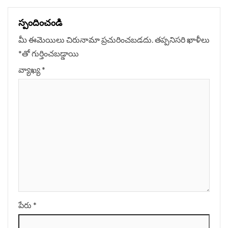
స్పందించండి
మీ ఈమెయిలు చిరునామా ప్రచురించబడదు.
తప్పనిసరి ఖాళీలు
*
‌తో గుర్తించబడ్డాయి
వ్యాఖ్య
*
పేరు
*