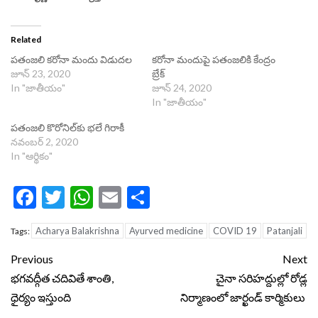
Related
పతంజలి కరోనా మందు విడుదల
కరోనా మందుపై పతంజలికి కేంద్రం
జూన్ 23, 2020
బ్రేక్
In "జాతీయం"
జూన్ 24, 2020
In "జాతీయం"
పతంజలి కొరోనిల్‌‌కు భలే గిరాకీ
నవంబర్ 2, 2020
In "ఆర్థికం"
Facebook
Twitter
WhatsApp
Email
Share
Acharya Balakrishna
Ayurved medicine
COVID 19
Patanjali
Tags:
Continue
Previous
Next
Reading
భగవద్గీత చదివితే శాంతి,
చైనా సరిహద్దుల్లో రోడ్ల
ధైర్యం ఇస్తుంది
నిర్మాణంలో జార్ఖండ్ కార్మికులు