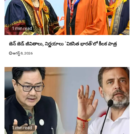
1 min read
జెన్ జెడ్ జీవితాలు, నిర్ణయాలు `వికసిత భారత్’లో కీలక పాత్ర
ఆగస్ట్ 8, 2026
1 min read