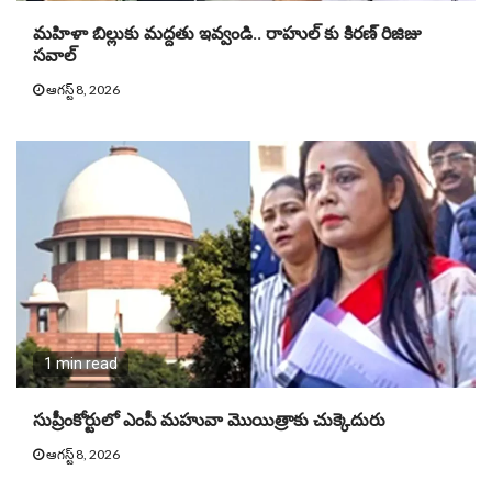
మహిళా బిల్లుకు మద్దతు ఇవ్వండి.. రాహుల్ కు కిరణ్ రిజిజు
సవాల్
ఆగస్ట్ 8, 2026
1 min read
సుప్రీంకోర్టులో ఎంపీ మహువా మొయిత్రాకు చుక్కెదురు
ఆగస్ట్ 8, 2026