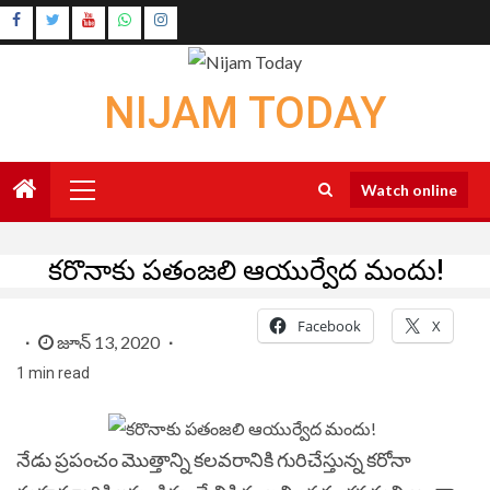
Skip
Instagram
to
Youtube
content
NIJAM TODAY
Primary
Watch online
Menu
కరొనాకు పతంజలి ఆయుర్వేద మందు!
Facebook
X
జూన్ 13, 2020
1 min read
నేడు ప్రపంచం మొత్తాన్ని కలవరానికి గురిచేస్తున్న కరోనా