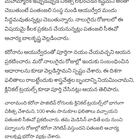
మహమ్మారికి ఇప్పుడిప్పుడే చికిత్స లభించడం కష్టమని అంతా
చెబుతుంటే పంతంజలి సంస్థ నుండి ఆయుర్వేద మందు
సిద్దమవుతున్నట్లు చెబుతున్నారు. నాలుగైదు రోజులలో ఈ
విషయమై కీలక ప్రకటన చేయనున్నట్లు పతంజలి సీఈవో
ఆచార్య బాలకృష్ణ వెల్లడించారు.
కరోనాను ఆయుర్వేదంతో పూర్తిగా నయం చేయవచ్చని ఆయన
ప్రకటించారు. మరో నాలుగైదు రోజుల్లో ఇందుకు సంబంధించిన
ఆధారాలను కూడా వెల్లడిస్తామని స్పష్టం చేశారు. ఈ దిశగా
ఫలితాలు రాబట్టేందుకు శాస్త్రవేత్తల బృందాన్ని నియమించామని,
క్లినికల్ ట్రయల్స్ కూడా పూర్తి చేసినట్లు ఆయన తెలిపారు.
చాలామంది కరోనా పాజిటివ్ రోగులకు క్లినికల్ ట్రయల్స్‌లో భాగంగా
చికిత్స చేశామని, 100 శాతం సానుకూల ఫలితాలు వచ్చాయని
పతంజలి సీఈవో ప్రకటించారు. తమ మెడిసిన్ వాడితే ఐదు నుంచి
పద్నాలుగు రోజుల్లో కరోనా నెగిటివ్ వస్తుందని పతంజలి ఆచార్య
బాలకృష్ణ భరోసా వ్యక్తం చేశారు.