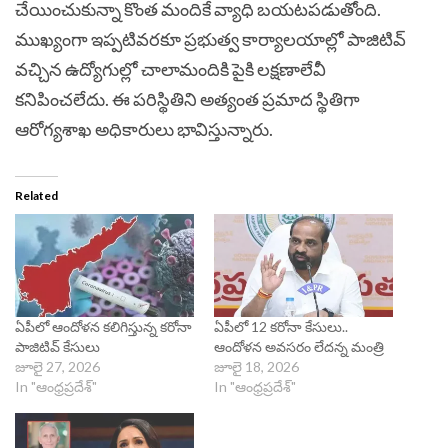
చేయించుకున్నా కొంత మందికే వ్యాధి బయటపడుతోంది.
ముఖ్యంగా ఇప్పటివరకూ ప్రభుత్వ కార్యాలయాల్లో పాజిటివ్‌
వచ్చిన ఉద్యోగుల్లో చాలామందికి పైకి లక్షణాలేవీ
కనిపించలేదు. ఈ పరిస్థితిని అత్యంత ప్రమాద స్థితిగా
ఆరోగ్యశాఖ అధికారులు భావిస్తున్నారు.
Related
ఏపీలో ఆందోళన కలిగిస్తున్న కరోనా
ఏపీలో 12 కరోనా కేసులు..
పాజిటివ్ కేసులు
ఆందోళన అవసరం లేదన్న మంత్రి
జూలై 27, 2026
జూలై 18, 2026
In "ఆంధ్రప్రదేశ్"
In "ఆంధ్రప్రదేశ్"