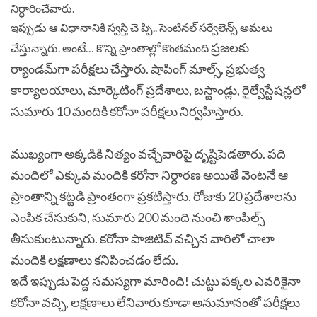
నిర్ధారించేవారు.
ఇప్పుడు ఆ విధానానికి స్వస్తి చె ప్పి.. సెంటినల్‌ సర్వేలెన్స్‌ అమలు
ప్రజలకు
చేస్తున్నారు. అంటే… కొన్ని ప్రాంతాల్లో కొంతమంది
ర్యాండమ్‌గా పరీక్షలు చేస్తారు. షాపింగ్‌ మాల్స్‌, ప్రభుత్వ
కార్యాలయాలు, మార్కెటింగ్‌ ప్రదేశాలు, బస్టాండ్లు, రైల్వేస్టేషన్లలో
సుమారు 10 మందికి కరోనా పరీక్షలు నిర్వహిస్తారు.
ముఖ్యంగా అక్కడికి నిత్యం వచ్చేవారిపై దృష్టిపెడతారు. పది
మందిలో ఎక్కువ మందికి కరోనా నిర్ధారణ అయితే వెంటనే ఆ
ప్రాంతాన్ని కట్టడి ప్రాంతంగా ప్రకటిస్తారు. రోజుకు 20 ప్రదేశాలను
ఎంపిక చేసుకుని, సుమారు 200 మంది నుంచి శాంపిల్స్‌
తీసుకుంటున్నారు. కరోనా పాజిటివ్‌ వచ్చిన వారిలో చాలా
మందికి లక్షణాలు కనిపించడం లేదు.
ఇదే ఇప్పుడు పెద్ద సమస్యగా మారింది! చుట్టు పక్కల ఎవరికైనా
కరోనా వచ్చి, లక్షణాలు లేనివారు కూడా అనుమానంతో పరీక్షలు