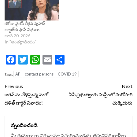
కరోనా వైర‌స్ లీకైన వుహాన్
ల్యాబ్‌కు ఫౌసీ నిధులు
జూన్ 20, 2026
In "అంతర్జాతీయం"
Facebook
Twitter
WhatsApp
Email
Share
AP
contact persons
COVID 19
Tags:
Continue
Previous
Next
Reading
జగన్ ను వేధిస్తున్న మరో
ఏపీ ప్రభుత్వంకు సుప్రీంలో మరోసారి
దళిత్ డాక్టర్ వివాదం!
చుక్కెదురు
స్పందించండి
మీ ఈమెయిలు చిరునామా ప్రచురించబడదు.
తప్పనిసరి ఖాళీలు