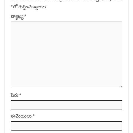
*
‌తో గుర్తించబడ్డాయి
వ్యాఖ్య
*
పేరు
*
ఈమెయిలు
*