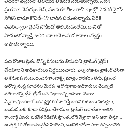
విధంగా వస్తుందో తెలియక తికమక పడుతున్నారు. విదేశీ
ప్రయాణ నేపథ్యం లేని, వలస కూలీలు కాని, ఇంట్లో ఎవరికీ వైరస్‌
సోకని వారూ కొవిడ్‌-19 బారిన పడుతున్నారు. వీరికి
ఎవరిద్వారా వైరస్‌ సోకిందో తెలియడంలేదు. దానితో
సామజిక వ్యాప్తి జరిగిందా అనే అనుమానాలు వ్యక్తం
అవుతున్నాయి.
పది రోజుల క్రితం కొన్ని కేసులను తీసుకుని ట్రాకింగ్‌(ట్రేస్‌)
చేయాలని అధికారులు నిర్ణయించారు.
ఎన్ని రోజులు ట్రాకింగ్‌ చేసినా
ఆ కేసులకు సంబంధించిన కాంటాక్ట్స్‌ మాత్రం దొరకడం లేదు. ప్రపంచ
ఆరోగ్య సంస్థ‌ సూచనల మేరకు, ఆరోగ్యశాఖ అధికారులు మొన్నటి
వరకూ టెస్ట్‌, ట్రేస్‌, ట్రీ ట్‌ అనే విధానాన్ని అమలు చేశారు.
ఏదైనా ప్రాంతంలో ఒక వ్యక్తికి కరోనా వస్తే అతని కుటుంబ సభ్యులు,
బంధువులకు కూడా పరీక్షలు చేశారు. ఆ ట్రాకింగ్‌ ఆధారంగా అతని
కాంటాక్ట్‌ ఎవరు, ఒకవేళ రెడ్‌జోన్‌ ప్రాంతంలోకి వెళ్లారా అని ఆరా తీస్తూ…
ఆ వ్యక్తి 10 రోజుల హిస్టరీని సేకరించి, అతనికి కరోనా ఎలా వచ్చిందనేది