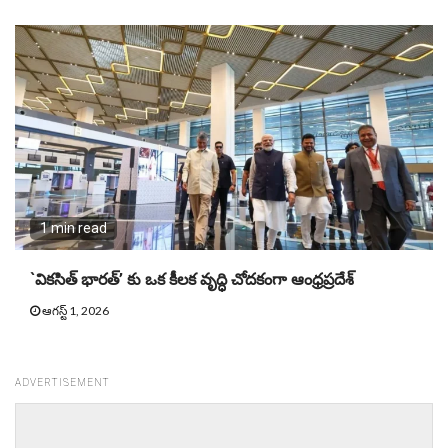
1 min read
`వికసిత్ భారత్’ కు ఒక కీలక వృద్ధి చోదకంగా ఆంధ్రప్రదేశ్
ఆగస్ట్ 1, 2026
ADVERTISEMENT