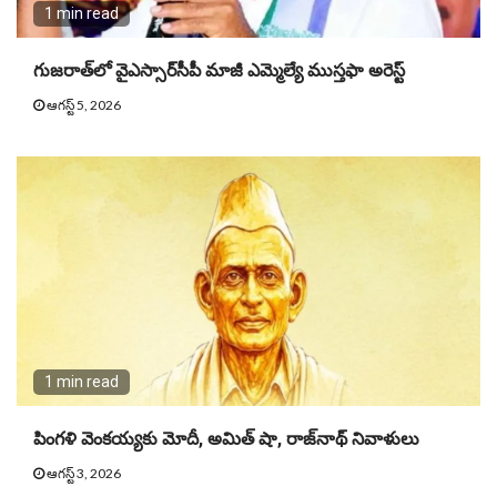
1 min read
గుజరాత్‌లో వైఎస్సార్​సీపీ మాజీ ఎమ్మెల్యే ముస్తఫా అరెస్ట్
ఆగస్ట్ 5, 2026
1 min read
పింగళి వెంకయ్యకు మోదీ, అమిత్ షా, రాజ్‌నాథ్ నివాళులు
ఆగస్ట్ 3, 2026