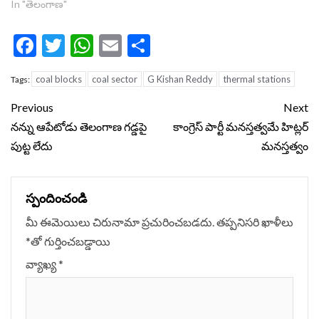
In "తెలంగాణ"
Facebook
Twitter
WhatsApp
Email
Share
coal blocks
coal sector
G Kishan Reddy
thermal stations
Tags:
Continue
Previous
Next
Reading
నన్ను ఆపేటోడు తెలంగాణ గడ్డపై
కాంగ్రెస్ పార్టీ మనస్తత్వమే హిట్లర్
పుట్ట లేదు
మనస్తత్వం
స్పందించండి
మీ ఈమెయిలు చిరునామా ప్రచురించబడదు.
తప్పనిసరి ఖాళీలు
*
‌తో గుర్తించబడ్డాయి
వ్యాఖ్య
*