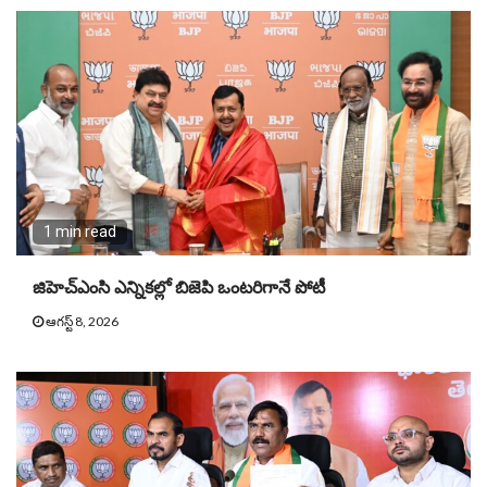
1 min read
జిహెచ్ఎంసి ఎన్నికల్లో బిజెపి ఒంటరిగానే పోటీ
ఆగస్ట్ 8, 2026