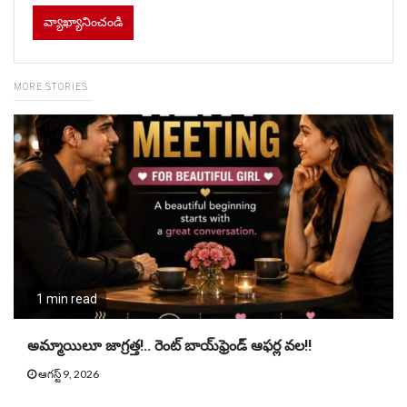
MORE STORIES
1 min read
అమ్మాయిలూ జాగ్రత్త!.. రెంట్ బాయ్‌ఫ్రెండ్ ఆఫర్ల వల!!
ఆగస్ట్ 9, 2026