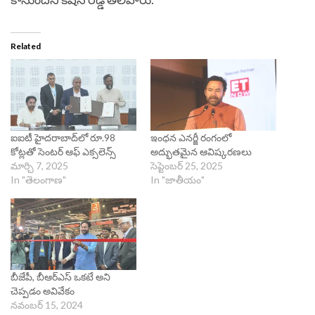
Related
ఐఐటీ హైదరాబాద్‌లో రూ.98
ఇంధన ఎనర్జీ రంగంలో
కోట్లతో సెంటర్ ఆఫ్ ఎక్సలెన్స్
అద్భుతమైన ఆవిష్కరణలు
మార్చి 7, 2025
సెప్టెంబర్ 25, 2025
In "తెలంగాణ"
In "జాతీయం"
బీజేపీ, బీఆర్‌ఎస్ ఒకటే అని
చెప్పడం అవివేకం
నవంబర్ 15, 2024