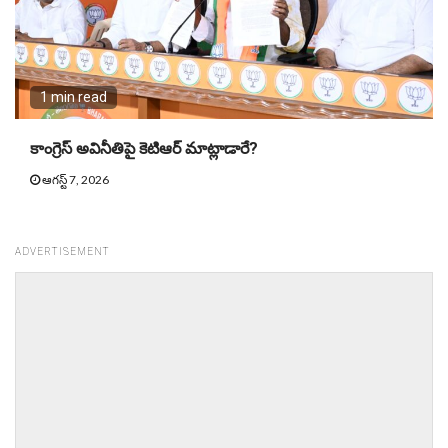
1 min read
కాంగ్రెస్ అవినీతిపై కెటిఆర్ మాట్లాడారే?
ఆగస్ట్ 7, 2026
ADVERTISEMENT