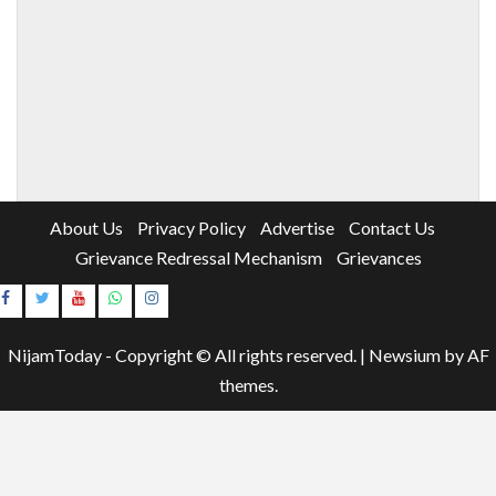
About Us
Privacy Policy
Advertise
Contact Us
Grievance Redressal Mechanism
Grievances
Instagram
Youtube
NijamToday - Copyright © All rights reserved.
|
Newsium
by AF
themes.