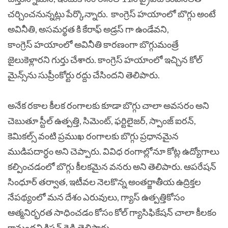
చర్చించనున్నట్లు పేర్కొన్నారు. కాంగ్రెస్ హయాంలో బొగ్గు అంటే
అవినీతి, అసమర్థత కి కేరాఫ్ అడ్రస్ గా ఉండేవని,
కాంగ్రెస్ హయాంలో అవినీతి కారణంగా బొగ్గుమంత్రే
జైలుకెళ్లారని గుర్తు చేశారు. కాంగ్రెస్‌ హయాంలో ఇచ్చిన కోల్‌
మైన్స్‌ను సుప్రీంకోర్టు రద్దు చేసిందని తెలిపారు.
అనేక రకాల కీలక రంగాలకు కూడా బొగ్గు చాలా అవసరం అని
చెబుతూ స్టీల్ ఉత్పత్తి, సిమెంట్, ఫర్టిలైజర్, స్పాంజ్ ఐరన్,
కెమికల్స్ వంటి ప్రముఖ రంగాలకు బొగ్గు ప్రధానమైన
ముడిపదార్ధం అని చెప్పారు. వివిధ రంగాల్లోనూ కోట్ల ఉద్యోగాలు
కల్పించడంలో బొగ్గు కీలకమైన వనరు అని తెలిపారు.
ఆపరేషన్
సింధూర్ తర్వాత, ఇటీవల నెలకొన్న అంతర్జాతీయ ఉద్రిక్తల
నేపథ్యంలో మన దేశం ఎరువులు, గ్యాస్ ఉత్పత్తికోసం
ఆత్మనిర్భరత సాధించడం కోసం కోల్ గ్యాసిఫికేషన్ చాలా కీలకం
కానుందని కిషన్ రెడ్డి తెలిపారు.