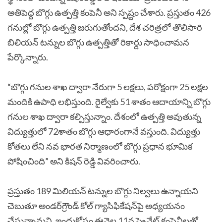
అతిపెద్ద బొగ్గు ఉత్పత్తి కంపెనీ అని స్పష్టం చేశారు. ప్రస్తుతం 426
గనుల్లో బొగ్గు ఉత్పత్తి జరుగుతోందని, దేశ చరిత్రలో తొలిసారి
బిలియన్‌ టన్నుల బొగ్గు ఉత్పత్తితో రికార్డు సాధించామన
పేర్కొన్నారు.
“బొగ్గు గనుల శాఖ ద్వారా నేరుగా 5 లక్షలు, పరోక్షంగా 25 లక్షల
మందికి ఉపాధి లభిస్తుంది. రైల్వేకు 51 శాతం ఆదాయాన్ని బొగ్గు
గనుల శాఖ ద్వారా కల్పిస్తున్నాం. దేశంలో ఉత్పత్తి అవుతున్న
విద్యుత్తులో 72శాతం బొగ్గు ఆధారంగానే వస్తుంది. విద్యుత్తు
కోతలు లేని నవ భారత నిర్మాణంలో బొగ్గు ప్రధాన భూమిక
పోషించింది” అని కిషన్ రెడ్డి వివరించారు.
ప్రస్తుతం 189 మిలియన్ టన్నుల బొగ్గు నిల్వలు ఉన్నాయని
చెబుతూ అండర్‌గ్రౌండ్ కోల్‌ గ్యాసిఫికేషన్‌పై అధ్యయనం
చేస్తున్నామని, ఇందుకోసం ఈనెల 11న ప్రైవేట్ కంపెనీలతో