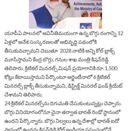
యూపీఏ పాలనలో అవినీతిమయంగా ఉన్న బొగ్గు రంగాన్ని 12
ఏళ్లలో అనేక సంస్కరణలతో అభివృద్ధి పథంలోకి
తీసుకువచ్చామని చెబుతూ
2028 నాటికి అన్ని కోల్ బ్లాక్స్
మూసేస్తామని కేంద్ర బొగ్గు, గనుల శాఖ మంత్రి కిషన్‌రెడ్డి
తెలిపారు. క్రిటికల్ మినరల్స్ మిషన్‌ ప్రయోగానికి రూ.1,500
కోట్లు కేటాయిస్తామని పేర్కొంటూ అర్జెంటీనాలో 6 క్రిటికల్
మినరల్స్ బ్లాక్స్‌ తీసుకున్నామని, డిస్ట్రిక్ట్ మినరల్ ఫండ్ క్రియేట్
చేశామని తెలిపారు.
24 క్రిటికల్ మినరల్స్‌ను దిగుమతి చేసుకుంటున్నట్లు చెప్పారు.
బొగ్గు వినియోగంలోనూ చైనా తర్వాత భారత్‌ రెండో స్థానంలో
ఉందని పేర్కొన్నారు. బొగ్గు నిల్వలు ఉన్న దేశాల్లో భారత్‌ ఐదో
స్థానంలో ఉందన్న కిషన్‌రెడ్డి కోల్‌ ఇండియా ప్రపంచంలోనే