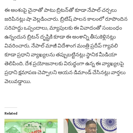
ఈ అంశంపై చైనాతో పాటు బ్రిటన్‌తో కూడా నేపాల్ చర్చలు
జరిపినట్లు షా వెల్లడించారు. బ్రిటిష్ పాలన కాలంలో రూపొందిన
సరిహద్దు ఒప్పందాలు, మ్యాపులకు ఈ వివాదంతో సంబంధం
ఉన్నందున బ్రిటన్ దృష్టికి కూడా ఈ అంశాన్ని తీసుకెళ్లినట్లు
వివరించారు. నేపాల్ మాజీ విదేశాంగ మంత్రి ప్రదీప్ గ్యావలి
కూడా ప్రధాని వ్యాఖ్యలను తప్పుబట్టినట్లు స్థానిక మీడియా
తెలిపింది. దేశ ప్రయోజనాలకు విరుద్ధంగా ఉన్న ఈ వ్యాఖ్యలపై
ప్రధాని క్షమాపణ చెప్పాలని ఆయన డిమాండ్ చేసినట్లు వార్తలు
వెలువడ్డాయి.
Related