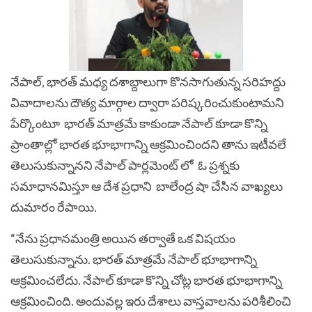
నేపాల్, భారత్ మధ్య దశాబ్దాలుగా కొనసాగుతున్న సరిహద్దు
వివాదాలను దౌత్య మార్గాల ద్వారా పరిష్కరించుకుంటామని
పేర్కొంటూ భారత్ మాత్రమే కాకుండా నేపాల్ కూడా కొన్ని
ప్రాంతాల్లో భారత భూభాగాన్ని ఆక్రమించిందని తాను ఇటీవలే
తెలుసుకున్నానని నేపాల్ పార్లమెంట్ లో ఓ ప్రశ్నకు
సమాధానమిస్తూ ఆ దేశ ప్రధాని
బాలేంద్ర షా చేసిన వాఖ్యలు
దుమారం రేపాయి.
“నేను ప్రధానమంత్రి అయిన తర్వాతే ఒక విషయం
తెలుసుకున్నాను. భారత్ మాత్రమే నేపాల్ భూభాగాన్ని
ఆక్రమించలేదు. నేపాల్ కూడా కొన్ని చోట్ల భారత భూభాగాన్ని
ఆక్రమించింది. అందువల్ల ఇరు దేశాలు వాస్తవాలను పరిశీలించి