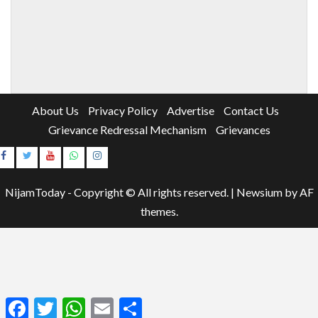
About Us
Privacy Policy
Advertise
Contact Us
Grievance Redressal Mechanism
Grievances
Instagram
Youtube
NijamToday - Copyright © All rights reserved.
|
Newsium
by AF
themes.
Facebook
Twitter
WhatsApp
Email
Share