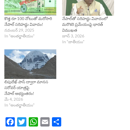
కొత్త రూ 100 నోటుతో మరోసారి
నేపాల్‌తో సరిహద్దు వివాదంలో
నేపాల్ సరిహద్దు వివాదం!
మరొకరి ప్రమేయంపై భారత్
నవంబర్ 29, 2025
విముఖత
In "అంతర్జాతీయం"
జూన్ 3, 2026
In "జాతీయం"
లిపులేఖ్ పాస్ ద్వారా మానస
సరోవర్ యాత్రపై
నేపాల్ అభ్యంతరం!
మే 4, 2026
In "అంతర్జాతీయం"
Facebook
Twitter
WhatsApp
Email
Share