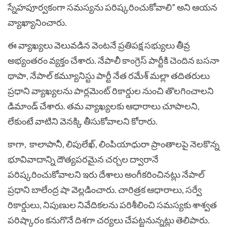
స్నేహపూర్వకంగా సమస్యను పరిష్కరించుకోవాలి” అని ఆయన
వ్యాఖ్యానించారు.
ఈ వ్యాఖ్యలు వెలువడిన వెంటనే ప్రతిపక్ష సభ్యులు తీవ్ర
అభ్యంతరం వ్యక్తం చేశారు. నేపాలీ కాంగ్రెస్ పార్టీకి చెందిన బసనా
థాపా, నేపాల్ కమ్యూనిస్టు పార్టీ నేత రమేశ్ మల్లా తదితరులు
ప్రధాని వ్యాఖ్యలను పార్లమెంట్ రికార్డుల నుంచి తొలగించాలని
డిమాండ్ చేశారు. తమ వ్యాఖ్యలకు ఆధారాలు చూపాలని,
లేకుంటే వాటిని వెనక్కి తీసుకోవాలని కోరారు.
కాగా, కాలాపానీ, లిపులేఖ్, లింపియాధురా ప్రాంతాలపై నెలకొన్న
భూవివాదాన్ని దౌత్యపరమైన చర్చల ద్వారానే
పరిష్కరించుకోవాలని ఇరు దేశాలు అంగీకరించినట్లు నేపాల్
ప్రధాని బాలేంద్ర షా వెల్లడించారు. చారిత్రక ఆధారాలు, సర్వే
రికార్డులు, నిపుణుల నివేదికలను పరిశీలించి సమస్యకు శాశ్వత
పరిష్కారం కనుగొనే దిశగా చర్యలు చేపట్టనున్నట్లు తెలిపారు.