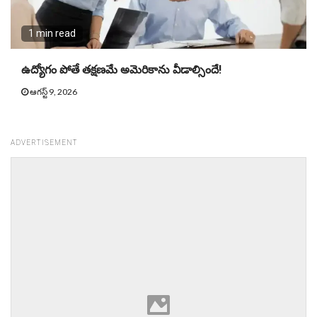
1 min read
ఉద్యోగం పోతే తక్షణమే అమెరికాను వీడాల్సిందే!
ఆగస్ట్ 9, 2026
ADVERTISEMENT