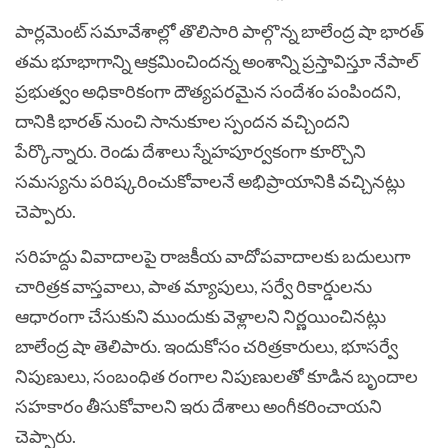
పార్లమెంట్ సమావేశాల్లో తొలిసారి పాల్గొన్న బాలేంద్ర షా భారత్
తమ భూభాగాన్ని ఆక్రమించిందన్న అంశాన్ని ప్రస్తావిస్తూ నేపాల్
ప్రభుత్వం అధికారికంగా దౌత్యపరమైన సందేశం పంపిందని,
దానికి భారత్ నుంచి సానుకూల స్పందన వచ్చిందని
పేర్కొన్నారు. రెండు దేశాలు స్నేహపూర్వకంగా కూర్చొని
సమస్యను పరిష్కరించుకోవాలనే అభిప్రాయానికి వచ్చినట్లు
చెప్పారు.
సరిహద్దు వివాదాలపై రాజకీయ వాదోపవాదాలకు బదులుగా
చారిత్రక వాస్తవాలు, పాత మ్యాపులు, సర్వే రికార్డులను
ఆధారంగా చేసుకుని ముందుకు వెళ్లాలని నిర్ణయించినట్లు
బాలేంద్ర షా తెలిపారు. ఇందుకోసం చరిత్రకారులు, భూసర్వే
నిపుణులు, సంబంధిత రంగాల నిపుణులతో కూడిన బృందాల
సహకారం తీసుకోవాలని ఇరు దేశాలు అంగీకరించాయని
చెప్పారు.