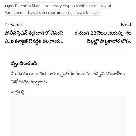
Balendra Shah
boundary disputes with India
Nepal
Tags:
Parliament
Nepal’s encroachment on India’s border
Continue
Previous
Next
Reading
పోలీస్ స్టేషన్ వద్ద దాడిలో టిఎంసి
6 నుండి 23 నెలల వయస్సు గల
ఎంపీ కళ్యాణ్ బెనర్జీకి తల గాయం
పిల్లల్లో పౌష్టికాహార లోపం
స్పందించండి
మీ ఈమెయిలు చిరునామా ప్రచురించబడదు.
తప్పనిసరి ఖాళీలు
*
‌తో గుర్తించబడ్డాయి
వ్యాఖ్య
*