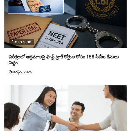
1 min read
పరీక్షలలో అక్రమాలపై ఫాస్ట్ ట్రాక్ కోర్టుల కోసం 158 సీబీఐ కేసులు
సిద్ధం
ఆగస్ట్ 9, 2026