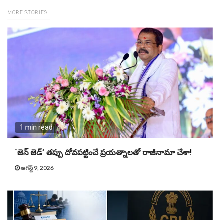
MORE STORIES
1 min read
`జెన్ జెడ్’ తప్పు దోవపట్టించే ప్రయత్నాలతో రాజీనామా చేశా!
ఆగస్ట్ 9, 2026