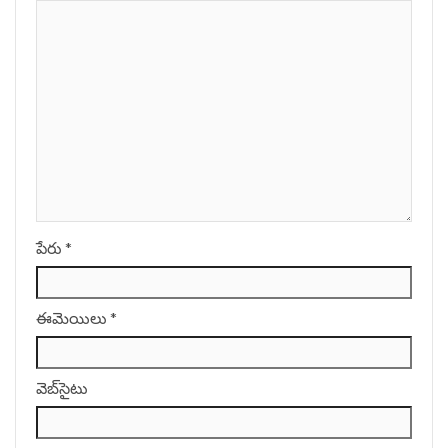
పేరు
*
ఈమెయిలు
*
వెబ్‌సైటు