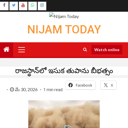
Skip
Instagram
to
Youtube
content
NIJAM TODAY
Primary
Watch online
Menu
రాజస్థాన్‌లో ఇసుక తుపాను బీభత్సం
Facebook
X
మే 30, 2026
1 min read