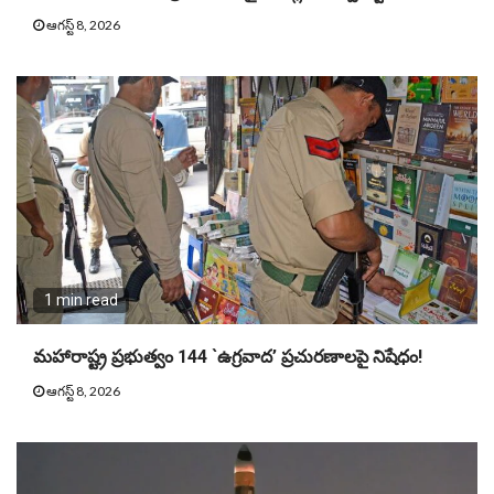
ఆగస్ట్ 8, 2026
1 min read
మహారాష్ట్ర ప్రభుత్వం 144 `ఉగ్రవాద’ ప్రచురణాలపై నిషేధం!
ఆగస్ట్ 8, 2026