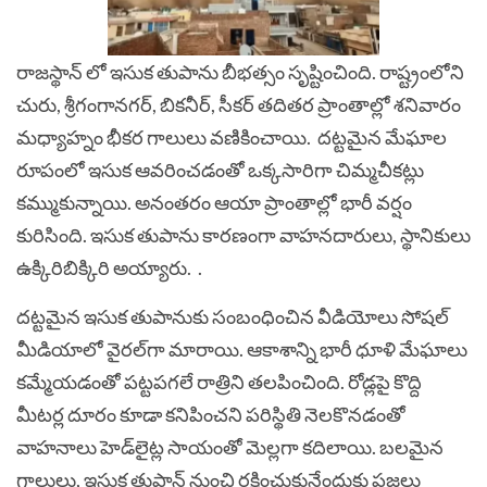
రాజస్థాన్‌ లో ఇసుక తుపాను బీభత్సం సృష్టించింది. రాష్ట్రంలోని
చురు, శ్రీగంగానగర్‌, బికనీర్‌, సీకర్‌ తదితర ప్రాంతాల్లో శనివారం
మధ్యాహ్నం భీకర గాలులు వణికించాయి. దట్టమైన మేఘాల
రూపంలో ఇసుక ఆవరించడంతో ఒక్కసారిగా చిమ్మచీకట్లు
కమ్ముకున్నాయి. అనంతరం ఆయా ప్రాంతాల్లో భారీ వర్షం
కురిసింది. ఇసుక తుపాను కారణంగా వాహనదారులు, స్థానికులు
ఉక్కిరిబిక్కిరి అయ్యారు. .
దట్టమైన ఇసుక తుపానుకు సంబంధించిన వీడియోలు సోషల్‌
మీడియాలో వైరల్‌గా మారాయి. ఆకాశాన్ని భారీ ధూళి మేఘాలు
కమ్మేయడంతో పట్టపగలే రాత్రిని తలపించింది. రోడ్లపై కొద్ది
మీటర్ల దూరం కూడా కనిపించని పరిస్థితి నెలకొనడంతో
వాహనాలు హెడ్‌లైట్ల సాయంతో మెల్లగా కదిలాయి. బలమైన
గాలులు, ఇసుక తుపాన్ నుంచి రక్షించుకునేందుకు ప్రజలు