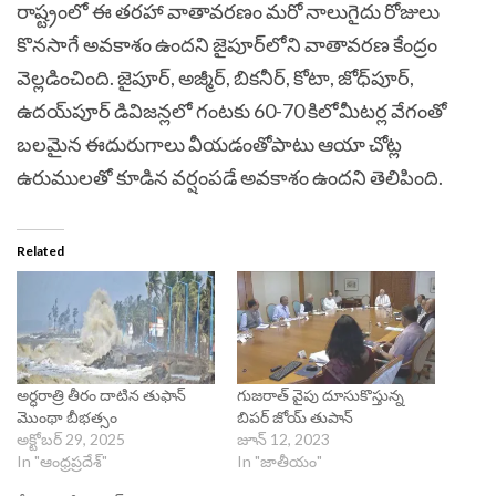
రాష్ట్రంలో ఈ తరహా వాతావరణం మరో నాలుగైదు రోజులు
కొనసాగే అవకాశం ఉందని జైపూర్‌లోని వాతావరణ కేంద్రం
వెల్లడించింది. జైపూర్‌, అజ్మీర్, బికనీర్‌, కోటా, జోధ్‌పూర్‌,
ఉదయ్‌పూర్‌ డివిజన్లలో గంటకు 60-70 కిలోమీటర్ల వేగంతో
బలమైన ఈదురుగాలు వీయడంతోపాటు ఆయా చోట్ల
ఉరుములతో కూడిన వర్షంపడే అవకాశం ఉందని తెలిపింది.
Related
అర్ధరాత్రి తీరం దాటిన తుఫాన్‌
గుజరాత్ వైపు దూసుకొస్తున్న
మొంథా బీభత్సం
బిప‌ర్ జోయ్ తుపాన్
అక్టోబర్ 29, 2025
జూన్ 12, 2023
In "ఆంధ్రప్రదేశ్"
In "జాతీయం"