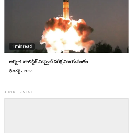
1 min read
అగ్ని-4 బాలిస్టిక్ మిస్సైల్ పరీక్ష విజయవంతం
ఆగస్ట్ 7, 2026
ADVERTISEMENT