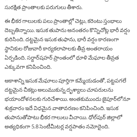
సురక్షిత ప్రాంతాలకు పరుగులు తీశారు.
ఈ భీకర గాలులకు పలు ప్రాంతాల్లో చెట్లు, కరెంటు స్తంభాలు
దెబ్బతిన్నాయి. ఇసుక తుపాను అనంతరం కొన్నిచోట్ల భారీ వర్షం
కురిసింది. దట్టమైన ఇసుక తుఫాను, భారీ వర్షం కారణంగా
స్థానికుల రోజువారీ కార్యకలాపాలకు తీవ్ర అంతరాయం
ఏర్పడింది. సర్దార్‌షహర్ ప్రాంతంలో ధూళి మేఘాల తీవ్రత
ఎక్కువగా కనిపించింది.
ఆకాశాన్ని ఇసుక మేఘాలు పూర్తిగా కమ్మేయడంతో, పట్టపగలే
దట్టమైన చీకట్లు అలుముకున్న దృశ్యాలు చూపరులను
భయాందోళనలకు గురిచేశాయి.
అంతకుముందు జైపూర్‌లోనూ
శుక్రవారం ఇదే విధమైన వాతావరణం కనిపించింది. ఇసుక
తుపానుతోపాటు భీకర గాలులు వీచాయి. ధోల్‌పుర్‌ జిల్లాలో
అత్యధికంగా 5.8 సెంటీమీటర్ల వర్షపాతం నమోదైంది.