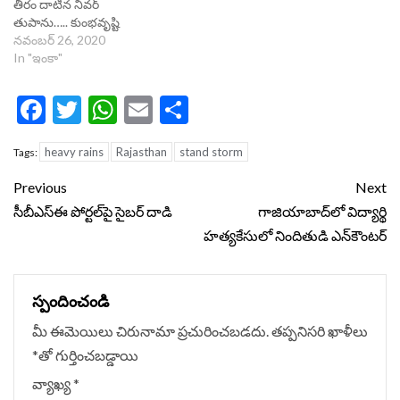
తీరం దాటిన నివర్
తుపాను….. కుంభవృష్టి
నవంబర్ 26, 2020
In "ఇంకా"
Facebook
Twitter
WhatsApp
Email
Share
heavy rains
Rajasthan
stand storm
Tags:
Continue
Previous
Next
Reading
సీబీఎస్‌ఈ పోర్టల్‌పై సైబర్‌ దాడి
గాజియాబాద్‌లో విద్యార్థి
హత్యకేసులో నిందితుడి ఎన్‌కౌంటర్
స్పందించండి
మీ ఈమెయిలు చిరునామా ప్రచురించబడదు.
తప్పనిసరి ఖాళీలు
*
‌తో గుర్తించబడ్డాయి
వ్యాఖ్య
*