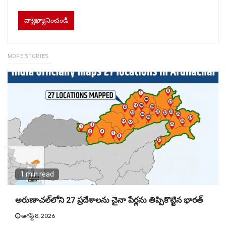
MORE STORIES
1 min read
అరుణాచల్‌లోని 27 ప్రదేశాలను చైనా పేర్లను తిప్పికొట్టిన భారత్
ఆగస్ట్ 8, 2026