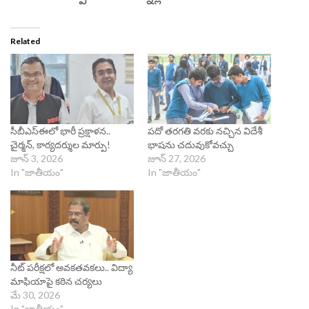
Related
సీబీఎస్ఈలో భారీ ప్రక్షాళన..
పదో తరగతి వరకు నచ్చిన విదేశీ
చైర్మన్, కార్యదర్శుల మార్పు!
భాషను చదువుకోవచ్చు
జూన్ 3, 2026
జూన్ 27, 2026
In "జాతీయం"
In "జాతీయం"
నీట్ పరీక్షలో అవకతవకలు.. విద్యా
మాఫియాపై కఠిన చర్యలు
మే 30, 2026
In "జాతీయం"