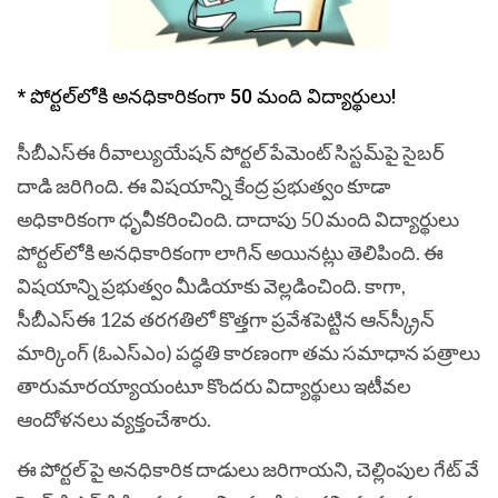
* పోర్టల్‌లోకి అనధికారికంగా 50 మంది విద్యార్థులు!
సీబీఎస్‌ఈ రీవాల్యుయేషన్‌ పోర్టల్‌ పేమెంట్‌ సిస్టమ్‌పై సైబర్‌
దాడి జరిగింది. ఈ విషయాన్ని కేంద్ర ప్రభుత్వం కూడా
అధికారికంగా ధృవీకరించింది. దాదాపు 50 మంది విద్యార్థులు
పోర్టల్‌లోకి అనధికారికంగా లాగిన్‌ అయినట్లు తెలిపింది. ఈ
విషయాన్ని ప్రభుత్వం మీడియాకు వెల్లడించింది. కాగా,
సీబీఎస్‌ఈ 12వ తరగతిలో కొత్తగా ప్రవేశపెట్టిన ఆన్‌స్క్రీన్‌
మార్కింగ్‌ (ఓఎస్ఎం) పద్ధతి కారణంగా తమ సమాధాన పత్రాలు
తారుమారయ్యాయంటూ కొందరు విద్యార్థులు ఇటీవల
ఆందోళనలు వ్యక్తంచేశారు.
ఈ పోర్టల్ పై అనధికారిక దాడులు జరిగాయని, చెల్లింపుల గేట్ వే