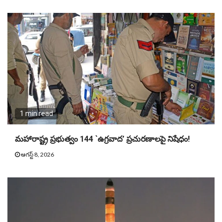
1 min read
మహారాష్ట్ర ప్రభుత్వం 144 `ఉగ్రవాద’ ప్రచురణాలపై నిషేధం!
ఆగస్ట్ 8, 2026