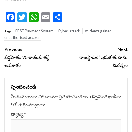
Facebook
Twitter
WhatsApp
Email
Share
CBSE Payment System
Cyber attack
students gained
Tags:
unauthorised access
Continue
Previous
Next
Reading
వర్షపాతం 90 శాతంకు తగ్గే
రాజస్థాన్‌లో ఇసుక తుపాను
అవకాశం
బీభత్సం
స్పందించండి
మీ ఈమెయిలు చిరునామా ప్రచురించబడదు.
తప్పనిసరి ఖాళీలు
*
‌తో గుర్తించబడ్డాయి
వ్యాఖ్య
*