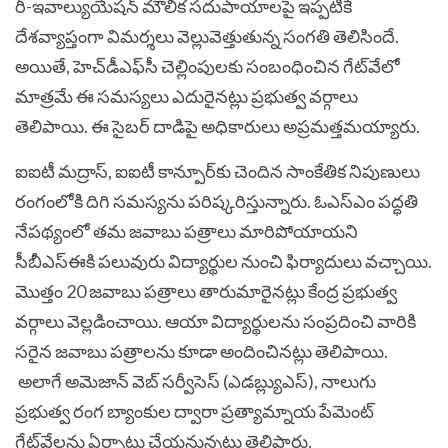
రీ-ఇవాల్యుయేషన్ మౌలిక సదుపాయాలపై ఇప్పటికే
దేశవ్యాప్తంగా విమర్శలు వెల్లువెత్తుతున్న సంగతి తెలిసిందే.
అయితే, హెచ్‌డీఎఫ్‌సీ చెల్లింపులకు సంబంధించిన గేట్‌వేలో
మాత్రమే ఈ సమస్యలు ఎదురైనట్లు ప్రభుత్వ వర్గాలు
తెలిపాయి. ఈ సైబర్‌ దాడిపై అధికారులు అప్రమత్తమయ్యారు.
ఐఐటీ మద్రాస్‌, ఐఐటీ కాన్పూర్‌కు చెందిన సాంకేతిక నిపుణులు
రంగంలోకి దిగి సమస్యను పరిష్కరిస్తున్నారు. ఓఎస్‌ఎం పద్ధతి
నేపథ్యంలో తమ జవాబు పత్రాలు మారిపోయాయని
సీబీఎస్‌ఈకి పలువురు విద్యార్థుల నుంచి ఫిర్యాదులు వచ్చాయి.
మొత్తం 20 జవాబు పత్రాలు తారుమారైనట్లు కేంద్ర ప్రభుత్వ
వర్గాలు వెల్లడించాయి. ఆయా విద్యార్థులను సంప్రదించి వారికి
సరైన జవాబు పత్రాలను కూడా అందించినట్లు తెలిపాయి.
అలాగే అమెజాన్ వెబ్ సర్వీసెస్ (ఎడబ్ల్యుఎస్), నాలుగు
ప్రభుత్వ రంగ బ్యాంకుల ద్వారా ప్రత్యామ్నాయ పేమెంట్
గేట్‌వేలను ఏర్పాటు చేయనున్నట్లు తెలిపారు.