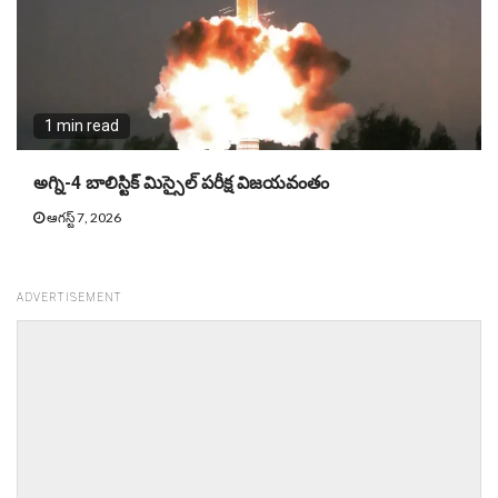
1 min read
అగ్ని-4 బాలిస్టిక్ మిస్సైల్ పరీక్ష విజయవంతం
ఆగస్ట్ 7, 2026
ADVERTISEMENT