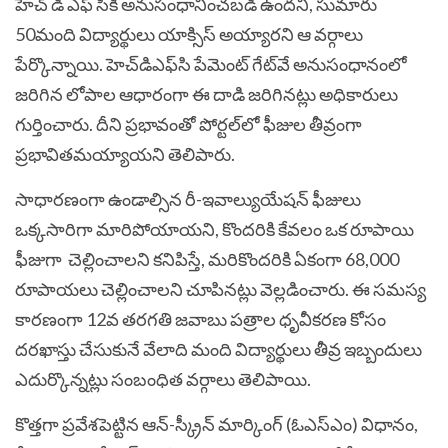
హెచ్ డి ఎఫ్ సికి అనుసంధానించబడి ఉందని, సుమారు
50మంది విద్యార్థులు యాక్సిస్ అయ్యారని ఆ వర్గాలు
పేర్కొన్నాయి. హెచ్‌డిఎఫ్‌సి పేమెంట్ గేట్‌వే అనుసంధానంలో
జరిగిన లోపాల ఆధారంగా ఈ దాడి జరిగినట్లు అధికారులు
గుర్తించారు. దీని ప్రభావంతో పోర్టల్‌లో ఫీజుల తీవ్రంగా
ప్రభావితమయ్యాయని తెలిపారు.
సాధారణంగా ఉండాల్సిన రీ-ఇవాల్యుయేషన్ ఫీజులు
ఒక్కసారిగా మారిపోయాయని, కొందరికి కేవలం ఒక రూపాయి
ఫీజుగా చెల్లించాలని కనిపిస్తే, మరికొందరికి ఏకంగా 68,000
రూపాయలు చెల్లించాలని చూపినట్లు వెల్లడించారు. ఈ సమస్య
కారణంగా 12వ తరగతి జవాబు పత్రాల ధృవీకరణ కోసం
దరఖాస్తు చేసుకునే వేలాది మంది విద్యార్థులు తీవ్ర ఇబ్బందులు
ఎదుర్కొన్నట్లు సంబంధిత వర్గాలు తెలిపాయి.
కొత్తగా ప్రవేశపెట్టిన ఆన్-స్క్రీన్ మార్కింగ్ (ఓఎస్ఎం) విధానం,