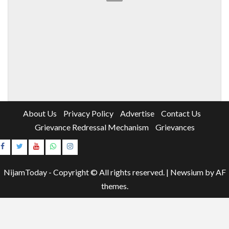
About Us
Privacy Policy
Advertise
Contact Us
Grievance Redressal Mechanism
Grievances
Instagram
Youtube
NijamToday - Copyright © All rights reserved.
|
Newsium
by AF
themes.