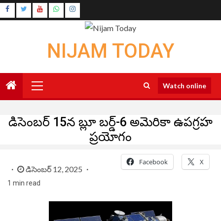
Skip
Instagram
to
Youtube
content
NIJAM TODAY
Primary
Watch online
Menu
డిసెంబర్ 15న బ్లూ బర్డ్-6 అమెరికా ఉపగ్రహ
ప్రయోగం
Facebook
X
డిసెంబర్ 12, 2025
1 min read