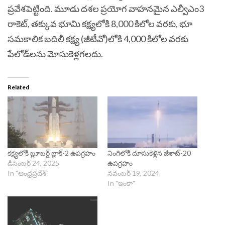
ప్రవేశపెట్టింది. మూడు దశల ప్రయోగ వాహనమైన ఎల్వీఎం3
రాకెట్, తక్కువ భూమి కక్ష్యలోకి 8,000 కిలోల వరకు, భూ
సమకాలిక బదిలీ కక్ష్య (జీటీవో)లోకి 4,000 కిలోల వరకు
పేలోడ్‌లను మోసుకెళ్లగలదు.
Related
క‌క్ష్య‌లోకి బ్లూబ‌ర్డ్ బ్లాక్‌-2 ఉపగ్రహం
నింగిలోకి దూసుకెళ్లిన జీశాట్‌-20
డిసెంబర్ 24, 2025
ఉపగ్రహం
In "ఆంధ్రప్రదేశ్"
నవంబర్ 19, 2024
In "ఇంకా"