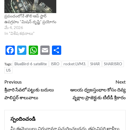
ప్రపంచంలోనే తొలి ఆప్ స్టార్
ఉపగ్రహం “మిషన్ దృష్టి” ప్రయోగం
మే 4, 2026
In "విశేష కథనాలు"
Facebook
Twitter
WhatsApp
Email
Share
BlueBird-6 satellite
ISRO
rocket LVM3.
SHAR
SHARISRO
Tags:
US
Continue
Previous
Next
Reading
శ్రీవారి సేవలో పట్టుకు బదులు
ఆలయ ధ్వజస్తంభాల కోసం దివ్య
పాలిస్టర్‌ శాలువాలు
వృక్షాల ప్రాజెక్టుకు టీటీడీ శ్రీకారం
స్పందించండి
మీ ఈమెయిలు చిరునామా ప్రచురించబడదు.
తప్పనిసరి ఖాళీలు