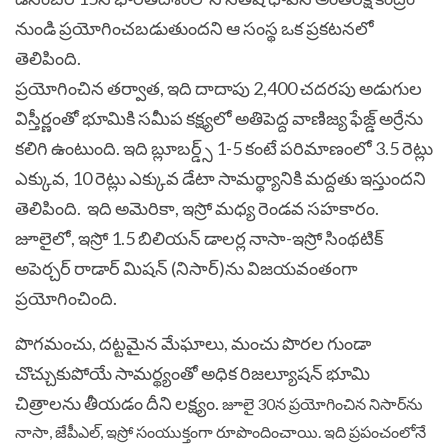
నుండి ప్రయోగించబడుతుందని ఆ సంస్థ ఒక ప్రకటనలో
తెలిపింది.
ప్రయోగించిన తర్వాత, ఇది దాదాపు 2,400 చదరపు అడుగుల
విస్తీర్ణంతో భూమికి సమీప కక్ష్యలో అతిపెద్ద వాణిజ్య ఫేజ్డ్ అర్రేను
కలిగి ఉంటుంది. ఇది బ్లూబర్డ్స్ 1-5 కంటే పరిమాణంలో 3.5 రెట్లు
ఎక్కువ, 10 రెట్లు ఎక్కువ డేటా సామర్థ్యానికి మద్దతు ఇస్తుందని
తెలిపింది.
ఇది అమెరికా, ఇస్రో మధ్య రెండవ సహకారం.
జూలైలో, ఇస్రో 1.5 బిలియన్ డాలర్ల నాసా-ఇస్రో సింథటిక్
అపెర్చర్ రాడార్ మిషన్ (నిసార్)ను విజయవంతంగా
ప్రయోగించింది.
పొగమంచు, దట్టమైన మేఘాలు, మంచు పొరల గుండా
చొచ్చుకుపోయే సామర్థ్యంతో అధిక రిజల్యూషన్ భూమి
చిత్రాలను తీయడం దీని లక్ష్యం.
జూలై 30న ప్రయోగించిన నిసార్‌ను
నాసా, జేపీఎల్, ఇస్రో సంయుక్తంగా రూపొందించాయి. ఇది ప్రపంచంలోనే