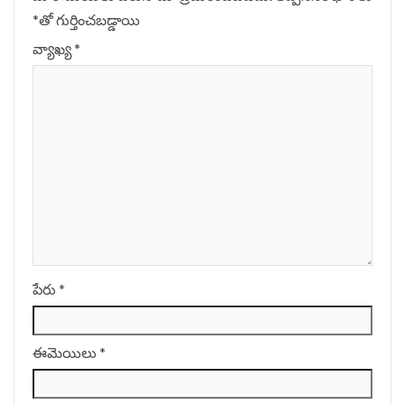
*
‌తో గుర్తించబడ్డాయి
వ్యాఖ్య
*
పేరు
*
ఈమెయిలు
*