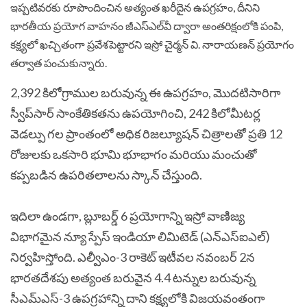
ఇప్పటివరకు రూపొందించిన అత్యంత ఖరీదైన ఉపగ్రహం, దీనిని
భారతీయ ప్రయోగ వాహనం జీఎస్‌ఎల్‌వీ ద్వారా అంతరిక్షంలోకి పంపి,
కక్ష్యలో ఖచ్చితంగా ప్రవేశపెట్టారని ఇస్రో చైర్మన్ వి. నారాయణన్ ప్రయోగం
తర్వాత పంచుకున్నారు.
2,392 కిలోగ్రాముల బరువున్న ఈ ఉపగ్రహం, మొదటిసారిగా
స్వీప్‌సార్ సాంకేతికతను ఉపయోగించి, 242 కిలోమీటర్ల
వెడల్పు గల ప్రాంతంలో అధిక రిజల్యూషన్ చిత్రాలతో ప్రతి 12
రోజులకు ఒకసారి భూమి భూభాగం మరియు మంచుతో
కప్పబడిన ఉపరితలాలను స్కాన్ చేస్తుంది.
ఇదిలా ఉండగా, బ్లూబర్డ్ 6 ప్రయోగాన్ని ఇస్రో వాణిజ్య
విభాగమైన న్యూ స్పేస్ ఇండియా లిమిటెడ్ (ఎన్‌ఎస్‌ఐఎల్)
నిర్వహిస్తోంది. ఎల్వీఎం-3 రాకెట్ ఇటీవల నవంబర్ 2న
భారతదేశపు అత్యంత బరువైన 4.4 టన్నుల బరువున్న
సీఎమ్ఎస్-3 ఉపగ్రహాన్ని దాని కక్ష్యలోకి విజయవంతంగా