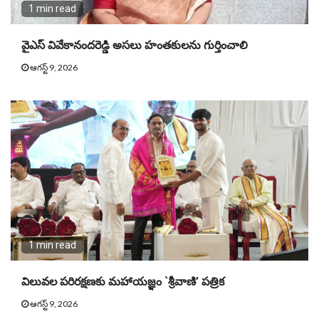
1 min read
వైఎస్‌ వివేకానందరెడ్డి అసలు హంతకులను గుర్తించాలి
ఆగస్ట్ 9, 2026
1 min read
విలువల పరిరక్షణకు మహాయజ్ఞం `శ్రీవాణి’ పత్రిక
ఆగస్ట్ 9, 2026