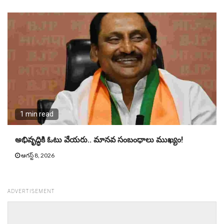
1 min read
అభివృద్ధికి ఓటు వేయరు.. మానవ సంబంధాలు ముఖ్యం!
ఆగస్ట్ 8, 2026
ADVERTISEMENT