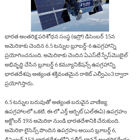
భారత అంతరిక్ష పరిశోధన సంస్థ (ఇస్రో) డిసెంబర్ 15న
అమెరికాకు చెందిన 6.5 టన్నుల బ్లూబర్డ్-6 ఉపగ్రహాన్ని
ప్రయోగించనుంది. అమెరికాకు చెందిన ఏఎస్‌టీ స్పేస్‌మొబైల్
అభివృద్ధి చేసిన బ్లూబర్డ్ 6 కమ్యూనికేషన్స్ ఉపగ్రహాన్ని
భారతదేశపు అత్యంత శక్తివంతమైన రాకెట్ ఎల్వీఎం3 ద్వారా
ప్రయోగిస్తారు.
6.5 టన్నుల బరువుతో అత్యంత బరువైన వాణిజ్య
ఉపగ్రహాలలో ఒకటి. ఈ లో ఎర్త్ ఆర్బిట్ (ఎల్ఈఏ) ఉపగ్రహం
అక్టోబర్ 19న అమెరికా నుండి భారతదేశానికి చేరుకుంది.
అమెరికా లైసెన్స్ పొందిన ఉపగ్రహం అయిన బ్లూబర్డ్ 6,
డిసెంబర్ 15న భారతదేశంలోని సతీష్ ధావన్ అంతరిక్ష కేంద్రం