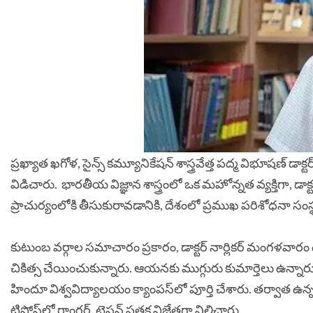
ప్రఖ్యాత ఖగోళ, సైన్స్ కమ్యూనికేషన్ శాస్త్రవేత్త పద్మ విభూషణ్ డ
విడిచారు. భారతీయ విజ్ఞాన శాస్త్రంలో ఒక మహోన్నత వ్యక్తిగా, డాక్టర్ నార
ప్రాచుర్యంలోకి తీసుకురావడానికి, దేశంలో ప్రముఖ పరిశోధనా సంస్థ
కుటుంబ వర్గాల సమాచారం ప్రకారం, డాక్టర్ నార్లికర్ మంగళవా
చికిత్స చేయించుకున్నారు. ఆయనకు ముగ్గురు కుమార్తెలు ఉన్నారు.
హిందూ విశ్వవిద్యాలయం క్యాంపస్‌లో పూర్తి చేశారు. తర్వాత ఉన్నత విద్
ట్రిపోస్‌లో రాంగ్లర్‌, టైసన్‌ పతక విజేతగా నిలిచారు.