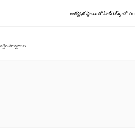
అత్యధిక స్థాయిలో హీట్ రిస్క్ లో 76
గుర్తించబడ్డాయి