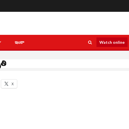
ఇంకా
Watch online
ృతి
X