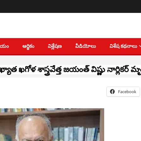
తీయం
ఆర్థికం
విశ్లేషణ
వీడియోలు
విశేష కథనాలు
రఖ్యాత ఖగోళ శాస్త్రవేత్త జయంత్ విష్ణు నార్లికర్ మ
Facebook