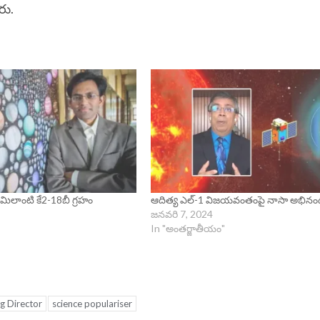
రు.
లాంటి కే2-18బీ గ్ర‌హం
ఆదిత్య ఎల్‌-1 విజయవంతంపై నాసా అభిన
జనవరి 7, 2024
In "అంతర్జాతీయం"
g Director
science populariser