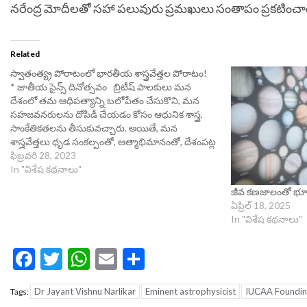
నరేంద్ర మోదీలతో సహా పలువురు ప్రమఖులు సంతాపం ప్రకటించా
Related
స్వాతంత్య్ర పోరాటంలో భారతీయ శాస్త్రవేత్తల పోరాటం!
* జాతీయ సైన్స్ దినోత్సవం బ్రిటీష్ పాలకులు మన
దేశంలో తమ ఆధిపత్యాన్ని బలోపేతం చేసుకొని, మన
సహజవనరులను దోపిడీ చేయడం కోసం ఆధునిక శాస్త్ర,
సాంకేతికతలను తీసుకువచ్చారు. అయితే, మన
శాస్త్రవేత్తలు ధృడ సంకల్పంతో, ఆత్మాభిమానంతో, దేశంపట్ల
అపరిమితమైన ప్రేమతో తమ పోరాటాన్ని కొనసాగించి
ఫిబ్రవరి 28, 2023
విశేషమైన పురోభివృద్ధి సాధించారు. మన స్వాతంత్ర్య
In "విశేష కథనాలు"
పోరాటం ప్రధానంగా రాజకీయ, ఆర్థికపరమైనదని. దానికి
జీవ కణజాలంతో భూమి
సామాజిక అంశాలు మాత్రమే ఉన్నాయని సాధారణ…
ఏప్రిల్ 18, 2025
In "విశేష కథనాలు"
Facebook
Twitter
WhatsApp
Email
Share
Dr Jayant Vishnu Narlikar
Eminent astrophysicist
IUCAA Foundin
Tags: