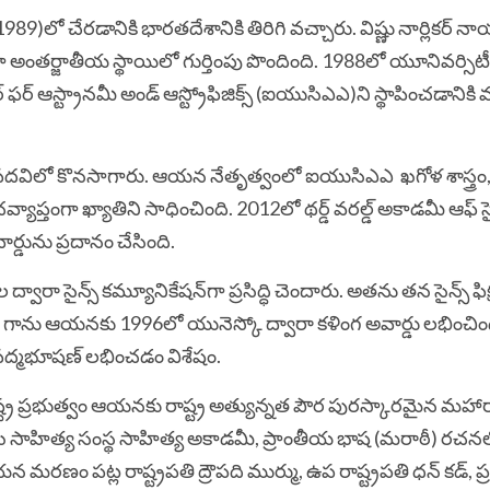
89)లో చేరడానికి భారతదేశానికి తిరిగి వచ్చారు. విష్ణు నార్లికర్ 
ంగా అంతర్జాతీయ స్థాయిలో గుర్తింపు పొందింది. 1988లో యూనివర్సిటీ గ
్ ఫర్ ఆస్ట్రానమీ అండ్ ఆస్ట్రోఫిజిక్స్ (ఐయుసిఎఎ)ని స్థాపించడానికి 
ర్ పదవిలో కొనసాగారు. ఆయన నేతృత్వంలో
ఐయుసిఎఎ
ఖగోళ శాస్త్ర
్యాప్తంగా ఖ్యాతిని సాధించింది. 2012లో థర్డ్ వరల్డ్ అకాడమీ ఆఫ్ సై
అవార్డును ప్రదానం చేసింది.
ల ద్వారా సైన్స్ కమ్యూనికేషన్‌గా ప్రసిద్ధి చెందారు. అతను తన సైన్స్ ఫి
ికీ గాను ఆయనకు 1996లో యునెస్కో ద్వారా కళింగ అవార్డు లభించిం
నే పద్మభూషణ్ లభించడం విశేషం.
ప్రభుత్వం ఆయనకు రాష్ట్ర అత్యున్నత పౌర పురస్కారమైన మహారాష
ఖ సాహిత్య సంస్థ సాహిత్య అకాడమీ, ప్రాంతీయ భాష (మరాఠీ) రచన
ణం పట్ల రాష్ట్రపతి ద్రౌపది ముర్ము, ఉప రాష్ట్రపతి ధన్ కడ్, ప్