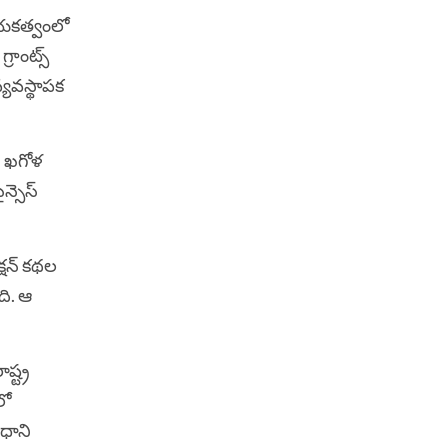
నాయకత్వంలో
్రాంట్స్
వ్యవస్థాపక
ం, ఖగోళ
న్సెస్
క్షన్ కథల
ది. ఆ
్ట్ర
లో
రధాని