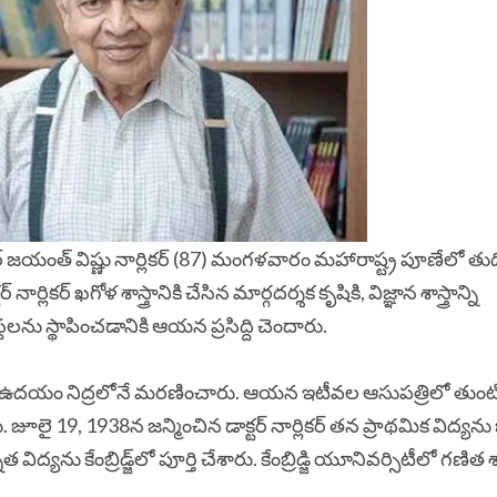
ాక్టర్ జయంత్ విష్ణు నార్లికర్ (87) మంగళవారం మహారాష్ట్ర పూణేలో తుద
్లికర్ ఖగోళ శాస్త్రానికి చేసిన మార్గదర్శక కృషికి, విజ్ఞాన శాస్త్రాన్ని
లను స్థాపించడానికి ఆయన ప్రసిద్ది చెందారు.
రం ఉదయం నిద్రలోనే మరణించారు. ఆయన ఇటీవల ఆసుపత్రిలో తుంటి శస
 జూలై 19, 1938న జన్మించిన డాక్టర్ నార్లికర్ తన ప్రాథమిక విద్యన
యను కేంబ్రిడ్జ్‌లో పూర్తి చేశారు. కేంబ్రిడ్జి యూనివర్సిటీలో గణిత శాస