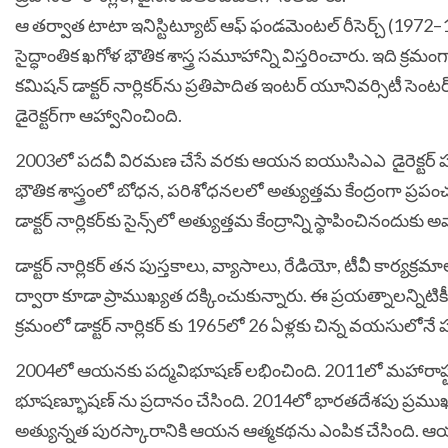
ఆ తర్వాత టాటా ఇనిస్టిట్యూట్ ఆఫ్ ఫండమెంటల్ రీసెర్చ్ (1972–19
సైద్ధాంతిక ఖగోళ భౌతిక శాస్త్ర సమూహాన్ని విస్తరించారు. ఇది క్రమ
కమిషన్ డాక్టర్ నార్లికర్‌ను ప్రతిపాదిత ఇంటర్ యూనివర్సిటీ సెంటర
డైరెక్టర్‌గా ఆహ్వానించింది.
2003లో పదవీ విరమణ చేసే వరకు ఆయన
ఐయుసిఎఎ
డైరెక్ట
భౌతిక శాస్త్రంలో బోధన, పరిశోధనలలో అత్యుత్తమ కేంద్రంగా ప్రపంచవ
డాక్టర్ నార్లికర్‌కు సైన్స్‌లో అత్యుత్తమ కేంద్రాన్ని స్థాపించినందుకు 
డాక్టర్ నార్లికర్ తన పుస్తకాలు, వ్యాసాలు, రేడియో, టీవీ కార్యక్రమా
ద్వారా కూడా ప్రాముఖ్యత దక్కించుకున్నారు. ఈ ప్రయత్నాలన్నిట
క్రమంలో డాక్టర్ నార్లికర్ ‎కు 1965లో 26 ఏళ్లకు చిన్న వయసులో
2004లో ఆయనకు పద్మవిభూషణ్ లభించింది. 2011లో మహారాష్ట్ర 
భూషణ్భూషణ్ ‎ను ప్రదానం చేసింది. 2014లో భారతదేశపు ప్రము
అత్యున్నత పురస్కారానికి ఆయన ఆత్మకథను ఎంపిక చేసింది. ఆయన మర