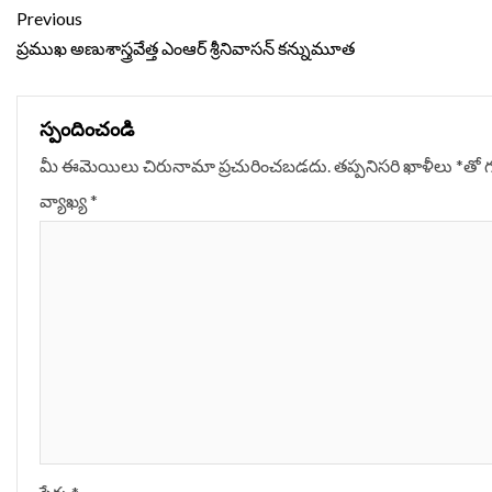
Continue
Previous
Reading
ప్రముఖ అణుశాస్త్ర‌వేత్త ఎంఆర్ శ్రీనివాస‌న్ క‌న్నుమూత‌
స్పందించండి
మీ ఈమెయిలు చిరునామా ప్రచురించబడదు.
తప్పనిసరి ఖాళీలు
*
‌తో 
వ్యాఖ్య
*