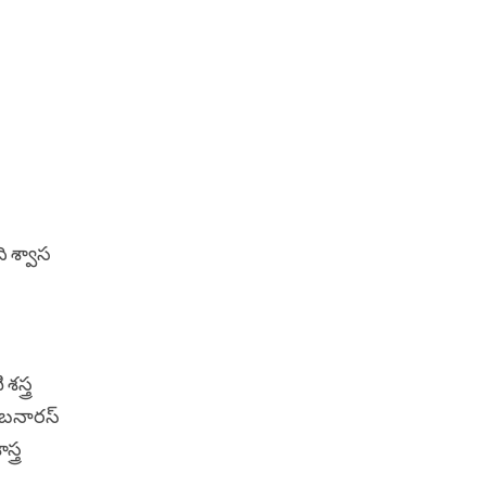
ి శ్వాస
్త్ర
ు బనారస్
్త్ర