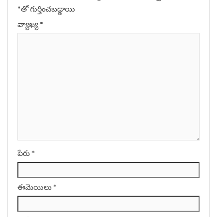
*
‌తో గుర్తించబడ్డాయి
వ్యాఖ్య
*
పేరు
*
ఈమెయిలు
*