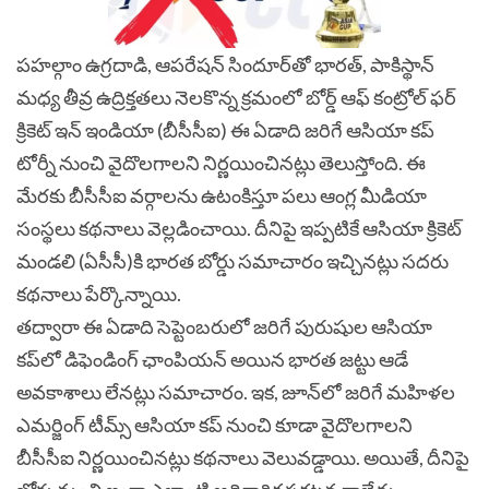
పహల్గాం ఉగ్రదాడి, ఆపరేషన్‌ సిందూర్‌తో భారత్‌, పాకిస్థాన్‌
మధ్య తీవ్ర ఉద్రిక్తతలు నెలకొన్న క్రమంలో బోర్డ్​ ఆఫ్​​ కంట్రోల్​ ఫర్​
క్రికెట్​ ఇన్​ ఇండియా (బీసీసీఐ) ఈ ఏడాది జరిగే ఆసియా కప్‌
టోర్నీ నుంచి వైదొలగాలని నిర్ణయించినట్లు తెలుస్తోంది. ఈ
మేరకు బీసీసీఐ వర్గాలను ఉటంకిస్తూ పలు ఆంగ్ల మీడియా
సంస్థలు కథనాలు వెల్లడించాయి. దీనిపై ఇప్పటికే ఆసియా క్రికెట్
మండలి (ఏసీసీ)కి భారత బోర్డు సమాచారం ఇచ్చినట్లు సదరు
కథనాలు పేర్కొన్నాయి.
తద్వారా ఈ ఏడాది సెప్టెంబరులో జరిగే పురుషుల ఆసియా
కప్‌లో డిఫెండింగ్‌ ఛాంపియన్‌ అయిన భారత జట్టు ఆడే
అవకాశాలు లేనట్లు సమాచారం. ఇక, జూన్‌లో జరిగే మహిళల
ఎమర్జింగ్‌ టీమ్స్‌ ఆసియా కప్‌ నుంచి కూడా వైదొలగాలని
బీసీసీఐ నిర్ణయించినట్లు కథనాలు వెలువడ్డాయి. అయితే, దీనిపై