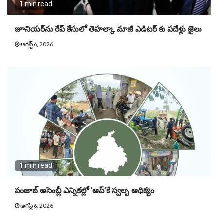
1 min read
జూనియ‌ర్‌ను రేప్ కేసులో తెహ‌ల్కా మాజీ ఎడిట‌ర్ కు పదేళ్లు జైలు
ఆగస్ట్ 6, 2026
1 min read
పంజాబ్ అసెంబ్లీ ఎన్నికల్లో ‘ఆప్’కే స్వల్ప ఆధిక్యం
ఆగస్ట్ 6, 2026