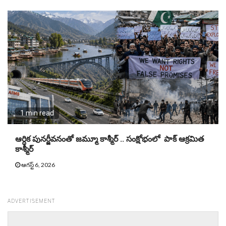
1 min read
ఆర్ధిక పునర్జీవనంతో జమ్మూ కాశ్మీర్ .. సంక్షోభంలో పాక్ ఆక్రమిత
కాశ్మీర్
ఆగస్ట్ 6, 2026
ADVERTISEMENT