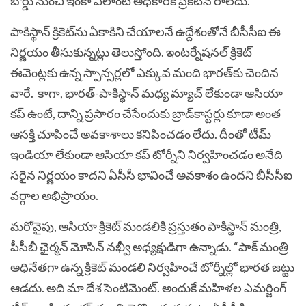
బోర్డు నుంచి ఇంకా ఎలాంటి అధికారిక ప్రకటన రాలేదు.
పాకిస్థాన్‌ క్రికెట్‌ను ఏకాకిని చేయాలనే ఉద్దేశంతోనే బీసీసీఐ ఈ
నిర్ణయం తీసుకున్నట్లు తెలుస్తోంది. ఇంటర్నేషనల్ క్రికెట్‌
ఈవెంట్లకు ఉన్న స్పాన్సర్లలో ఎక్కువ మంది భారత్‌కు చెందిన
వారే.
కాగా, భారత్‌-పాకిస్థాన్​ మధ్య మ్యాచ్​ లేకుండా ఆసియా
కప్‌ ఉంటే, దాన్ని ప్రసారం చేసేందుకు బ్రాడ్‌కాస్టర్లు కూడా అంత
ఆసక్తి చూపించే అవకాశాలు కనిపించడం లేదు. దీంతో టీమ్​
ఇండియా లేకుండా ఆసియా కప్‌ టోర్నీని నిర్వహించడం అనేది
సరైన నిర్ణయం కాదని ఏసీసీ భావించే అవకాశం ఉందని బీసీసీఐ
వర్గాల అభిప్రాయం.
మరోవైపు, ఆసియా క్రికెట్‌ మండలికి ప్రస్తుతం పాకిస్థాన్‌ మంత్రి,
పీసీబీ ఛైర్మన్‌ మోసిన్‌ నఖ్వీ అధ్యక్షుడిగా ఉన్నాడు. “పాక్‌ మంత్రి
అధినేతగా ఉన్న క్రికెట్‌ మండలి నిర్వహించే టోర్నీల్లో భారత జట్టు
ఆడదు. అది మా దేశ సెంటిమెంట్‌. అందుకే మహిళల ఎమర్జింగ్‌