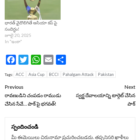
భారత్ వైదొలిగితే ఆసియా కప్ పై
సందిగ్ధం!
జూలై 20, 2025
In "ఇంకా"
Facebook
Twitter
WhatsApp
Email
Share
ACC
Asia Cup
BCCI
Pahalgam Attack
Pakistan
Tags:
Continue
Previous
Next
Reading
రావణుడిని చంపడం రాముడు
స్వర్ణ దేవాలయాన్ని టార్గెట్‌ చేసిన
చేసిన సేవే… పాక్ పై భగవత్!
పాక్‌
స్పందించండి
మీ ఈమెయిలు చిరునామా ప్రచురించబడదు.
తప్పనిసరి ఖాళీలు