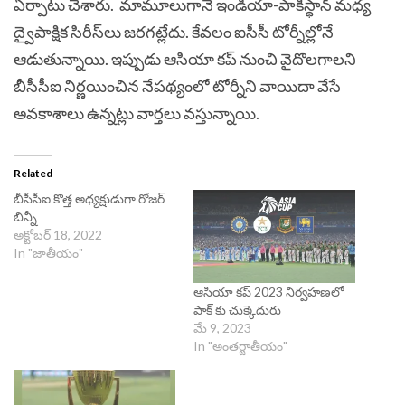
ఏర్పాటు చేశారు.
మామూలుగానే ఇండియా-పాకిస్థాన్ మధ్య
ద్వైపాక్షిక సిరీస్‌లు జరగట్లేదు. కేవలం ఐసీసీ టోర్నీల్లోనే
ఆడుతున్నాయి. ఇప్పుడు ఆసియా కప్‌ నుంచి వైదొలగాలని
బీసీసీఐ నిర్ణయించిన నేపథ్యంలో టోర్నీని వాయిదా వేసే
అవకాశాలు ఉన్నట్లు వార్తలు వస్తున్నాయి.
Related
బీసీసీఐ కొత్త అధ్యక్షుడుగా రోజర్
బిన్నీ
అక్టోబర్ 18, 2022
In "జాతీయం"
ఆసియా కప్ 2023 నిర్వహణలో
పాక్ కు చుక్కెదురు
మే 9, 2023
In "అంతర్జాతీయం"