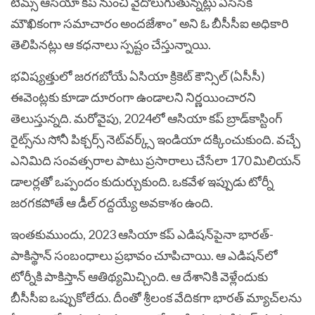
టీమ్స్‌ ఆసియా కప్‌ నుంచి వైదొలుగుతున్నట్లు ఏసీసీకి
మౌఖికంగా సమాచారం అందజేశాం” అని ఓ బీసీసీఐ అధికారి
తెలిపినట్లు ఆ కధనాలు స్పష్టం చేస్తున్నాయి.
భవిష్యత్తులో జరగబోయే ఏసియా క్రికెట్ కౌన్సిల్ (ఏసీసీ)
ఈవెంట్లకు కూడా దూరంగా ఉండాలని నిర్ణయించారని
తెలుస్తున్నది. మరోవైపు, 2024లో ఆసియా కప్‌ బ్రాడ్​కాస్టింగ్
రైట్స్​ను సోనీ పిక్చర్స్‌ నెట్‌వర్క్స్‌ ఇండియా దక్కించుకుంది. వచ్చే
ఎనిమిది సంవత్సరాల పాటు ప్రసారాలు చేసేలా 170 మిలియన్‌
డాలర్లతో ఒప్పందం కుదుర్చుకుంది. ఒకవేళ ఇప్పుడు టోర్నీ
జరగకపోతే ఆ డీల్‌ రద్దయ్యే అవకాశం ఉంది.
ఇంతకుముందు, 2023 ఆసియా కప్‌ ఎడిషన్‌పైనా భారత్‌-
పాకిస్థాన్‌ సంబంధాలు ప్రభావం చూపిచాయి. ఆ ఎడిషన్​లో
టోర్నీకి పాకిస్తాన్​ ఆతిథ్యమిచ్చింది. ఆ దేశానికి వెళ్లేందుకు
బీసీసీఐ ఒప్పుకోలేదు. దీంతో శ్రీలంక వేదికగా భారత్ మ్యాచ్‌లను