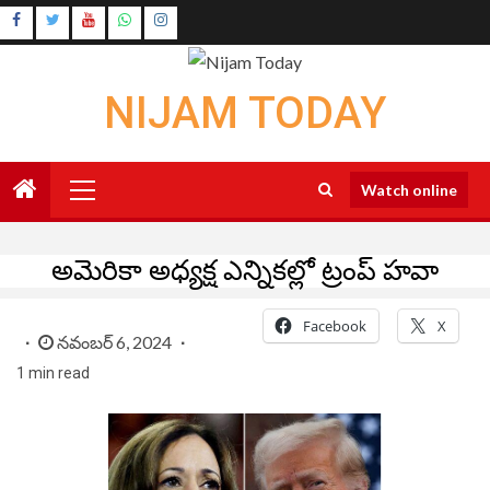
Skip
Instagram
to
Youtube
content
NIJAM TODAY
Primary
Watch online
Menu
అమెరికా అధ్యక్ష ఎన్నికల్లో ట్రంప్ హవా
Facebook
X
నవంబర్ 6, 2024
1 min read