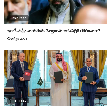
1 min read
ఇరాన్ సుప్రీం నాయకుడు మొజ్తబాను ఆసుపత్రికి తరలించారా?
ఆగస్ట్ 8, 2026
1 min read