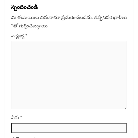
స్పందించండి
మీ ఈమెయిలు చిరునామా ప్రచురించబడదు.
తప్పనిసరి ఖాళీలు
*
‌తో గుర్తించబడ్డాయి
వ్యాఖ్య
*
పేరు
*