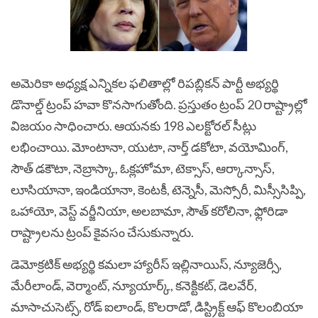
అమెరికా అధ్యక్ష ఎన్నికల ఫలితాల్లో రిపబ్లికన్‌ పార్టీ అభ్యర్థి
డొనాల్డ్‌ ట్రంప్‌ హవా కొనసాగుతోంది. ప్రస్తుతం ట్రంప్‌ 20 రాష్ట్రాల్లో
విజయం సాధించారు. ఆయనకు 198 ఎలక్టోరల్‌ సీట్లు
లభించాయి. మోంటానా, యుటా, నార్త్‌ డకోటా, వయోమింగ్‌,
సౌత్‌ డకౌటా, నెబ్రాస్కా, ఓక్లహోమా, టెక్సాస్‌, ఆర్కాన్సాస్‌,
లూసియానా, ఇండియానా, కెంటకీ, టెన్నెసీ, మెస్సోరీ, మిస్సీసిప్పి,
ఒహాయో, వెస్ట్‌ వర్జీనియా, అలబామా, సౌత్‌ కరోలినా, ఫ్లోరిడా
రాష్ట్రాలను ట్రంప్‌ కైవసం చేసుకున్నారు.
డెమోక్రటిక్‌ అభ్యర్థి కమలా హ్యారీస్‌ ఇల్లినాయిస్‌, న్యూజెర్సీ,
మేరీలాండ్‌, వెర్మాంట్‌, న్యూయార్క్‌, కనెక్టికట్‌, డెలవేర్‌,
మాసాచుసెట్స్‌, రోడ్‌ ఐలాండ్‌, కొలరాడో, డిస్ట్రిక్ట్‌ ఆఫ్‌ కొలంబియా