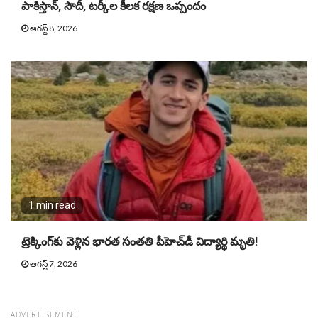
పాకిస్తాన్, సౌదీ, టర్కీల కీలక రక్షణ ఒప్పందం
ఆగస్ట్ 8, 2026
1 min read
ట్రెక్కింగ్‌కు వెళ్లిన భార‌త సంత‌తి పీహెచ్‌డీ విద్యార్థి మృతి!
ఆగస్ట్ 7, 2026
ADVERTISEMENT