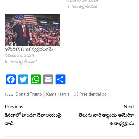
In "అంతర్జాతీయం"
అమెరికన్లకు ఇక స్వర్ణయుగమే
నవంబర్ 6, 2024
In "అంతర్జాతీయం"
Facebook
Twitter
WhatsApp
Email
Share
Donald Trump
Kamal Harris
US Presidential poll
Tags:
Continue
Previous
Next
Reading
కెనడాలో హిందూ దేవాలయంపై
తెలుగు వారి అల్లుడు అమెరికా
దాడి
ఉపాధ్యక్షుడు