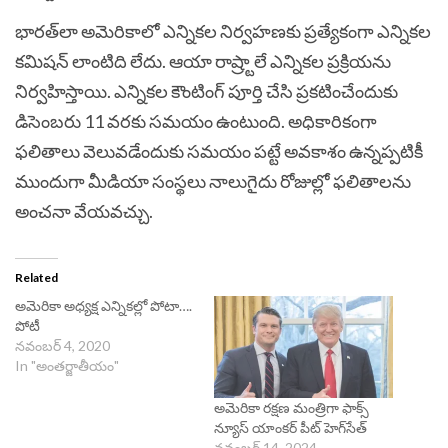
భారత్‌లా అమెరికాలో ఎన్నికల నిర్వహణకు ప్రత్యేకంగా ఎన్నికల
కమిషన్‌ లాంటిది లేదు. ఆయా రాష్ర్టాలే ఎన్నికల ప్రక్రియను
నిర్వహిస్తాయి. ఎన్నికల కౌంటింగ్‌ పూర్తి చేసి ప్రకటించేందుకు
డిసెంబరు 11 వరకు సమయం ఉంటుంది. అధికారికంగా
ఫలితాలు వెలువడేందుకు సమయం పట్టే అవకాశం ఉన్నప్పటికీ
ముందుగా మీడియా సంస్థలు నాలుగైదు రోజుల్లో ఫలితాలను
అంచనా వేయవచ్చు.
Related
అమెరికా అధ్యక్ష ఎన్నికల్లో పోటా….
పోటీ
నవంబర్ 4, 2020
In "అంతర్జాతీయం"
అమెరికా రక్షణ మంత్రిగా ఫాక్స్‌
న్యూస్‌ యాంకర్‌ పీట్‌ హెగ్‌సేత్‌
నవంబర్ 14, 2024