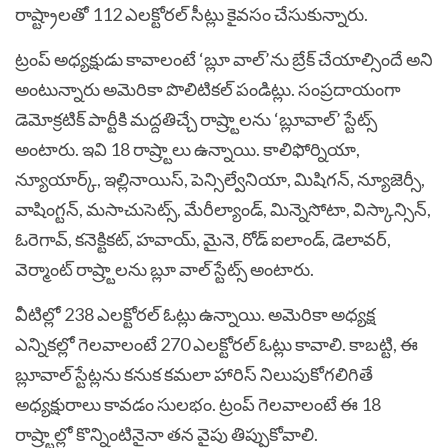
రాష్ట్రాలతో 112 ఎలక్టోరల్‌ సీట్లు కైవసం చేసుకున్నారు.
ట్రంప్‌ అధ్యక్షుడు కావాలంటే ‘బ్లూ వాల్‌’ను బ్రేక్‌ చేయాల్సిందే అని
అంటున్నారు అమెరికా పొలిటికల్‌ పండిట్లు. సంప్రదాయంగా
డెమోక్రటిక్‌ పార్టీకి మద్దతిచ్చే రాష్ర్టాలను ‘బ్లూవాల్‌’ స్టేట్స్‌
అంటారు. ఇవి 18 రాష్ర్టాలు ఉన్నాయి. కాలిఫోర్నియా,
న్యూయార్క్‌, ఇల్లినాయిస్‌, పెన్సిల్వేనియా, మిషిగన్‌, న్యూజెర్సీ,
వాషింగ్టన్‌, మసాచుసెట్స్‌, మేరీల్యాండ్‌, మిన్నెసోటా, విస్కాన్సిన్‌,
ఓరెగావ్‌, కనెక్టికట్‌, హవాయ్‌, మైనె, రోడ్‌ ఐలాండ్‌, డెలావర్‌,
వెర్మాంట్‌ రాష్ర్టాలను బ్లూ వాల్‌ స్టేట్స్‌ అంటారు.
వీటిల్లో 238 ఎలక్టోరల్‌ ఓట్లు ఉన్నాయి. అమెరికా అధ్యక్ష
ఎన్నికల్లో గెలవాలంటే 270 ఎలక్టోరల్‌ ఓట్లు కావాలి. కాబట్టి, ఈ
బ్లూవాల్‌ స్టేట్లను కనుక కమలా హారిస్‌ నిలుపుకోగలిగితే
అధ్యక్షురాలు కావడం సులభం. ట్రంప్‌ గెలవాలంటే ఈ 18
రాష్ర్టాల్లో కొన్నింటినైనా తన వైపు తిప్పుకోవాలి.