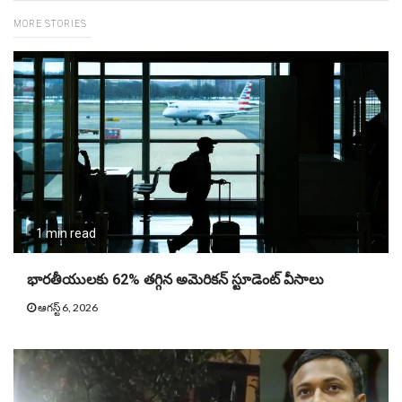
MORE STORIES
1 min read
భారతీయులకు 62% తగ్గిన అమెరికన్‌ స్టూడెంట్‌ వీసాలు
ఆగస్ట్ 6, 2026