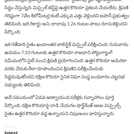
సిద్ధం చేస్తున్నది. మిస్సైల్‌ టెస్ట్‌పై ఉత్తర కొరియా ప్రకటన చేయలేదు. క్షిపణి
గరిష్ఠంగా 7వేల కిలోమీటర్ల కంటే ఎక్కువ ఎత్తు వెళ్లిందని జపాన్ ప్రభుత్వం
తెలిపింది. ఇది రికార్డు అని, దాదాపు 1.26 గంటల పాటు దూసుకెళ్లిందని
పేర్కొంది.
ఇక గతేడాది సైతం ఖండాంతర బాలిస్టిక్‌ మిస్సైల్‌ పరీక్షించింది. గురువారం
ఉదయం 7.10 గంటలకు ఉత్తర కొరియా రాజధాని ప్యోంగ్యాంగ్
సమీపంలోని సైట్ నుంచి క్షిపణి ప్రయోగించింది. ఉత్తర కొరియా అమెరికా
వరకు చేరుకునేలా రూపొందించిన క్షిపణిని పరీక్షించేందుకు
సిద్ధమవుతోందని దక్షిణ కొరియా సైనిక నిఘా సంస్థ బుధవారం చట్టసభ
సభ్యులకు తెలిపింది.
అదే సమయంలో ఏడవ అణ్వాయుధ పరీక్షకు సన్నాహాలు పూర్తి
పేర్కొంది. దక్షిణ కొరియాపై దాడి చేయగల షార్ట్‌రేంజ్‌ అణు మిస్సైల్స్‌
సైతం ఉత్తర కొరియా వద్ద ఉన్నాయని నిపుణులు భావిస్తున్నారు.
Related