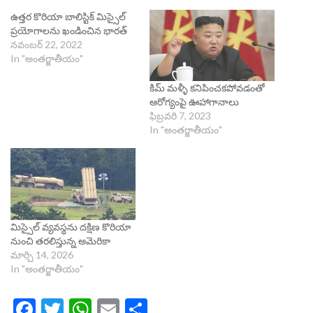
ఉత్తర కొరియా బాలిస్టిక్‌ మిస్సైల్‌
ప్రయోగాలను ఖండించిన భారత్‌
నవంబర్ 22, 2022
In "అంతర్జాతీయం"
కిమ్ మళ్ళీ కనిపించకపోవడంతో
ఆరోగ్యంపై ఊహాగానాలు
ఫిబ్రవరి 7, 2023
In "అంతర్జాతీయం"
మిస్సైల్ వ్యవస్థను దక్షిణ కొరియా
నుంచి తరలిస్తున్న అమెరికా
మార్చి 14, 2026
In "అంతర్జాతీయం"
Facebook
Twitter
WhatsApp
Email
Share