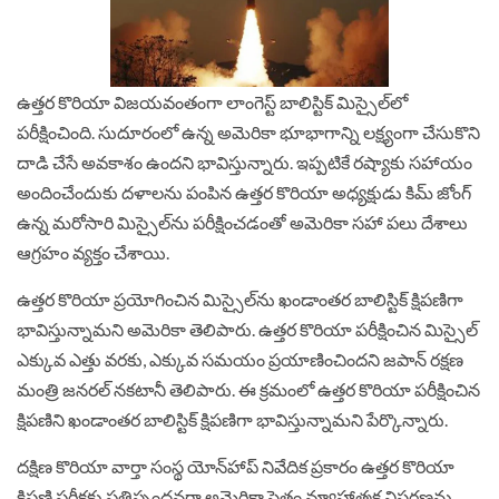
ఉత్తర కొరియా విజయవంతంగా లాంగెస్ట్‌ బాలిస్టిక్‌ మిస్సైల్‌లో
పరీక్షించింది. సుదూరంలో ఉన్న అమెరికా భూభాగాన్ని లక్ష్యంగా చేసుకొని
దాడి చేసే అవకాశం ఉందని భావిస్తున్నారు. ఇప్పటికే రష్యాకు సహాయం
అందించేందుకు దళాలను పంపిన ఉత్తర కొరియా అధ్యక్షుడు కిమ్‌ జోంగ్‌
ఉన్న మరోసారి మిస్సైల్‌ను పరీక్షించడంతో అమెరికా సహా పలు దేశాలు
ఆగ్రహం వ్యక్తం చేశాయి.
ఉత్తర కొరియా ప్రయోగించిన మిస్సైల్‌ను ఖండాంతర బాలిస్టిక్‌ క్షిపణిగా
భావిస్తున్నామని అమెరికా తెలిపారు. ఉత్తర కొరియా పరీక్షించిన మిస్సైల్‌
ఎక్కువ ఎత్తు వరకు, ఎక్కువ సమయం ప్రయాణించిందని జపాన్ రక్షణ
మంత్రి జనరల్ నకటానీ తెలిపారు. ఈ క్రమంలో ఉత్తర కొరియా పరీక్షించిన
క్షిపణిని ఖండాంతర బాలిస్టిక్ క్షిపణిగా భావిస్తున్నామని పేర్కొన్నారు.
దక్షిణ కొరియా వార్తా సంస్థ యోన్‌హాప్ నివేదిక ప్రకారం ఉత్తర కొరియా
క్షిపణి పరీక్షకు ప్రతిస్పందనగా అమెరికా సైతం వ్యూహాత్మక విస్తరణను