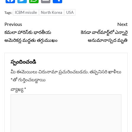
ICBM missile
North Korea
USA
Tags:
Continue
Previous
Next
Reading
కమలా హారిస్‌కు భారతీయ
కెనడా వాల్‌మార్ట్‌లో ఎన్నారై
అమెరికన్ల మద్దతు తగ్గుముఖం
అనుమానాస్పద మృతి
స్పందించండి
మీ ఈమెయిలు చిరునామా ప్రచురించబడదు.
తప్పనిసరి ఖాళీలు
*
‌తో గుర్తించబడ్డాయి
వ్యాఖ్య
*