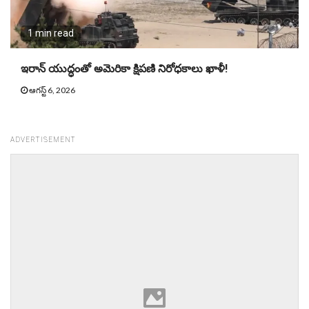
1 min read
ఇరాన్ యుద్ధంతో అమెరికా క్షిపణి నిరోధకాలు ఖాళీ!
ఆగస్ట్ 6, 2026
ADVERTISEMENT