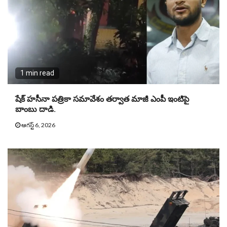
1 min read
షేక్ హసీనా పత్రికా సమావేశం తర్వాత మాజీ ఎంపీ ఇంటిపై
బాంబు దాడి.
ఆగస్ట్ 6, 2026