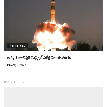
1 min read
అగ్ని-4 బాలిస్టిక్ మిస్సైల్ పరీక్ష విజయవంతం
ఆగస్ట్ 7, 2026
ADVERTISEMENT