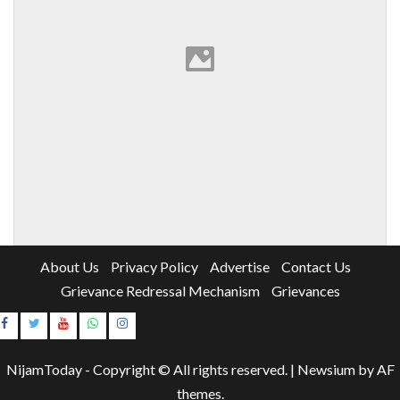
About Us
Privacy Policy
Advertise
Contact Us
Grievance Redressal Mechanism
Grievances
Instagram
Youtube
NijamToday - Copyright © All rights reserved.
|
Newsium
by AF
themes.