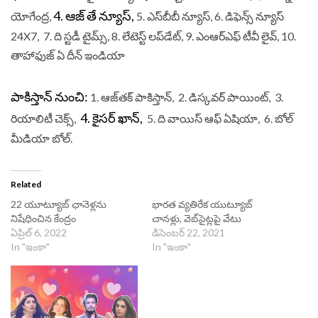
4. ఆజ్ తే న్యూస్,
యోగేంద్ర,
5. ఎస్‌బీబీ న్యూస్, 6. డిఫెన్స్ న్యూస్
24X7, 7. ది స్టడీ టైమ్స్, 8. లేటెస్ట్ లప్‌డేట్, 9. ఎంఆర్ఎఫ్ టీవీ లైవ్, 10.
తాహాఫుజ్ ఏ దీన్ ఇండియా
పాకిస్తాన్ నుంచి:
1. ఆజ్‌తక్ పాకిస్తాన్, 2. డిస్కవర్ పాయింట్, 3.
4. కైసర్ ఖాన్,
రియాలిటీ చెక్స్,
5. ది వాయిస్ ఆఫ్ ఏషియా, 6. బోల్
మీడియా బోల్.
Related
22 యూట్యూబ్ ఛానెళ్లను
భారత వ్యతిరేక యుట్యూబ్
నిషేధించిన కేంద్రం
చానళ్లు, వెబ్‌సైట్లపై వేటు
ఏప్రిల్ 6, 2022
డిసెంబర్ 22, 2021
In "ఇంకా"
In "ఇంకా"