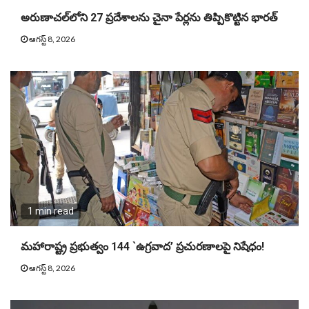
అరుణాచల్‌లోని 27 ప్రదేశాలను చైనా పేర్లను తిప్పికొట్టిన భారత్
ఆగస్ట్ 8, 2026
1 min read
మహారాష్ట్ర ప్రభుత్వం 144 `ఉగ్రవాద’ ప్రచురణాలపై నిషేధం!
ఆగస్ట్ 8, 2026