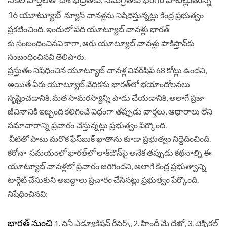
16 యూట్యూబ్
న్యూస్ చానళ్లను నిషేధిస్తున్నట్లు కేం
ద్ర ప్రభుత్వం
ప్రకటించింది. ఇందులో పది యూట్యూబ్ చానళ్లు భారత్
కు సంబంధించినవి కాగా, ఆరు యూట్యూబ్ చానళ్లు పాకిస్తాన్‌కు
సంబంధించినవి తెలిపారు.
ప్రస్తుతం నిషేధించిన యూట్యూబ్ చానళ్ల వివర్‌షిప్ 68 కోట్లు ఉందని,
అయితే వీరు యూట్యూబ్ వేదికను భారత్‌లో భయాందోలనలు
సృష్టించడానికి, మత సామరస్యాన్ని పాడు చేయడానికి, అలాగే ప్రజా
జీవినానికి ఇబ్బంది కలిగించే విధంగా తప్పుడు వార్తలు, ఆధారాలు లేని
సమాచారాన్ని ప్రచారం చేస్తున్నట్లు ప్రభుత్వం పేర్కొంది.
వీటితో పాటు మరొక ఫేస్‌బుక్ ఖాతాను కూడా ప్రభుత్వం నిద్దెదించింది.
కరోనా సమయంలో భారత్‌లో లాక్‌డౌన్‌పై అనేక తప్పుడు కథనాల్ని ఈ
యూట్యూబ్‌ చానళ్లలో ప్రచారం జరిగిందని, అలాగే కేంద్ర ప్రభుత్వాన్ని
టార్గెట్ చేసుకుని అబద్దాలు ప్రచారం చేసినట్లు ప్రభుత్వం పేర్కొంది.
నిషేధించినవి:
భారత్ నుంచి
1. సైనీ ఎడ్యూకేషన్ రీసెర్చ్, 2. హిందీ మే దేఖో, 3. టెక్నికల్