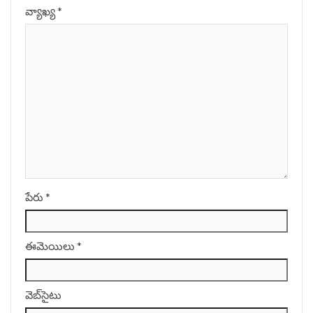
వ్యాఖ్య
*
పేరు
*
ఈమెయిలు
*
వెబ్‌సైటు