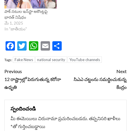
పాక్ నటుల ఇన్‌స్టా అకౌంట్లపై
భారత్‌ నిషేధం
మే 1, 2025
In "జాతీయం"
Facebook
Twitter
WhatsApp
Email
Share
Fake News
national security
YouTube channels
Tags:
Continue
Previous
Next
Reading
12 రాష్ట్రాల్లో పెరుగుతున్న కరోనా
సిఎఎ చట్టంను సమర్ధించుకున్న
ఉధృతి
కేంద్రం
స్పందించండి
మీ ఈమెయిలు చిరునామా ప్రచురించబడదు.
తప్పనిసరి ఖాళీలు
*
‌తో గుర్తించబడ్డాయి