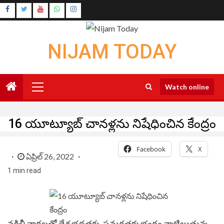
Skip
Instagram
to
Youtube
content
NIJAM TODAY
Primary
Watch online
Menu
16 యూట్యూబ్ చానళ్లను నిషేధించిన కేంద్రం
Facebook
X
ఏప్రిల్ 26, 2022
1 min read
నకిలీ వార్తలతో దేశ భద్రతకు, సమగ్రతకు భంగం వాటిల్లుతున్న