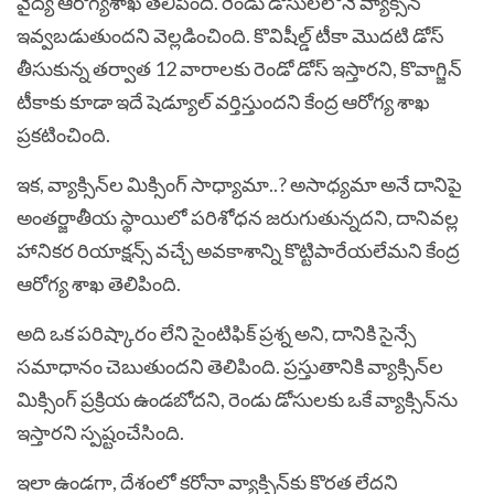
వైద్య ఆరోగ్య‌శాఖ తెలిపింది. రెండు డోసుల‌లోనే వ్యాక్సిన్
ఇవ్వ‌బ‌డుతుంద‌ని వెల్ల‌డించింది. కొవిషీల్డ్ టీకా మొద‌టి డోస్
తీసుకున్న త‌ర్వాత 12 వారాల‌కు రెండో డోస్ ఇస్తార‌ని, కొవాగ్జిన్
టీకాకు కూడా ఇదే షెడ్యూల్ వ‌ర్తిస్తుంద‌ని కేంద్ర ఆరోగ్య‌ శాఖ
ప్ర‌క‌టించింది.
ఇక, వ్యాక్సిన్‌ల మిక్సింగ్ సాధ్యామా..? అసాధ్య‌మా అనే దానిపై
అంత‌ర్జాతీయ స్థాయిలో ప‌రిశోధ‌న జ‌రుగుతున్న‌ద‌ని, దానివ‌ల్ల
హానిక‌ర రియాక్ష‌న్స్ వ‌చ్చే అవ‌కాశాన్ని కొట్టిపారేయ‌లేమ‌ని కేంద్ర
ఆరోగ్య శాఖ తెలిపింది.
అది ఒక ప‌రిష్కారం లేని సైంటిఫిక్ ప్ర‌శ్న అని, దానికి సైన్సే
స‌మాధానం చెబుతుంద‌ని తెలిపింది. ప్ర‌స్తుతానికి వ్యాక్సిన్‌ల
మిక్సింగ్ ప్ర‌క్రియ ఉండ‌బోద‌ని, రెండు డోసులకు ఒకే వ్యాక్సిన్‌ను
ఇస్తార‌ని స్ప‌ష్టంచేసింది.
ఇలా ఉండగా, దేశంలో క‌రోనా వ్యాక్సిన్‌కు కొర‌త లేద‌ని