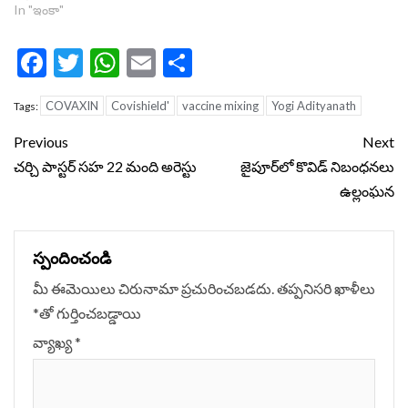
In "ఇంకా"
Facebook
Twitter
WhatsApp
Email
Share
COVAXIN
Covishield'
vaccine mixing
Yogi Adityanath
Tags:
Continue
Previous
Next
Reading
చర్చి పాస్టర్ సహ 22 మంది అరెస్టు
జైపూర్‌లో కొవిడ్ నిబంధ‌న‌లు
ఉల్లంఘ‌న‌
స్పందించండి
మీ ఈమెయిలు చిరునామా ప్రచురించబడదు.
తప్పనిసరి ఖాళీలు
*
‌తో గుర్తించబడ్డాయి
వ్యాఖ్య
*