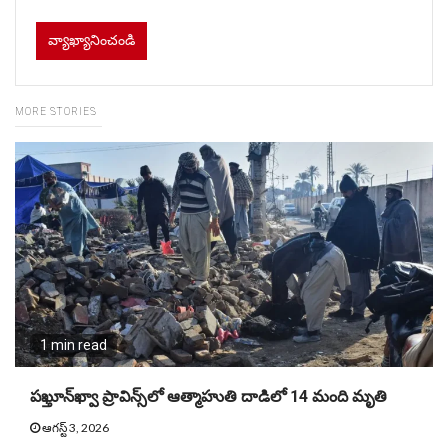
MORE STORIES
1 min read
పఖ్తూన్‌ఖ్వా ప్రావిన్స్‌లో ఆత్మాహుతి దాడిలో 14 మంది మృతి
ఆగస్ట్ 3, 2026