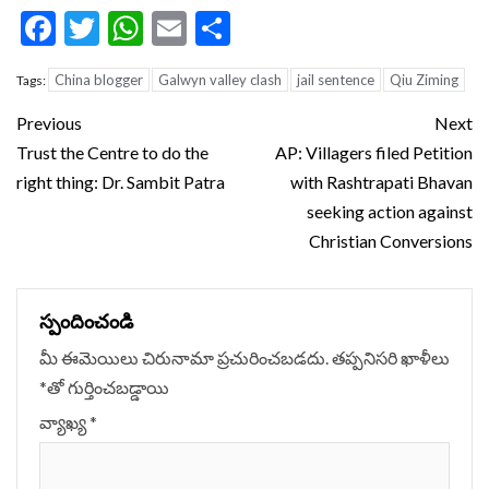
Facebook
Twitter
WhatsApp
Email
Share
China blogger
Galwyn valley clash
jail sentence
Qiu Ziming
Tags:
Continue
Previous
Next
Reading
Trust the Centre to do the
AP: Villagers filed Petition
right thing: Dr. Sambit Patra
with Rashtrapati Bhavan
seeking action against
Christian Conversions
స్పందించండి
మీ ఈమెయిలు చిరునామా ప్రచురించబడదు.
తప్పనిసరి ఖాళీలు
*
‌తో గుర్తించబడ్డాయి
వ్యాఖ్య
*