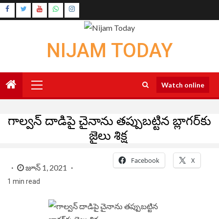
Skip
Instagram
to
Youtube
content
NIJAM TODAY
Primary
Watch online
Menu
గాల్వ‌న్ దాడిపై చైనాను తప్పుబట్టిన బ్లాగ‌ర్‌కు
జైలు శిక్ష
Facebook
X
జూన్ 1, 2021
1 min read