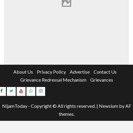
About Us
Privacy Policy
Advertise
Contact Us
Grievance Redressal Mechanism
Grievances
Instagram
Youtube
NijamToday - Copyright © All rights reserved.
|
Newsium
by AF
themes.