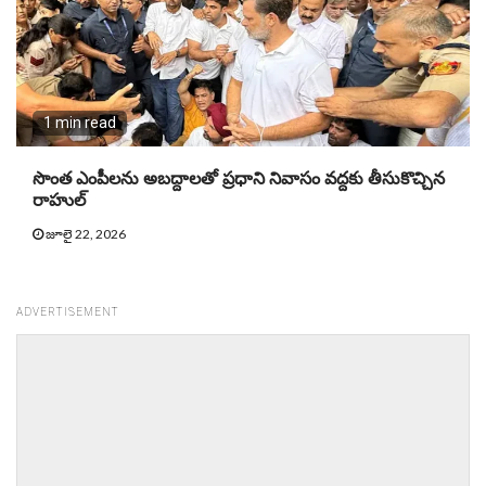
1 min read
సొంత ఎంపీలను అబద్దాలతో ప్రధాని నివాసం వద్దకు తీసుకొచ్చిన
రాహుల్
జూలై 22, 2026
ADVERTISEMENT