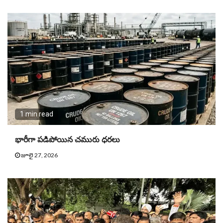
1 min read
భారీగా పడిపోయిన చమురు ధరలు
జూలై 27, 2026