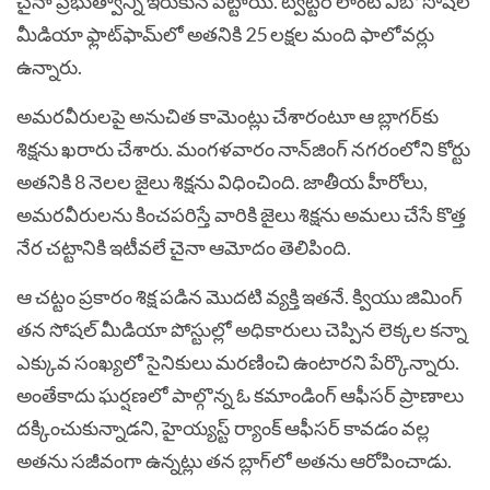
చైనా ప్ర‌భుత్వాన్ని ఇరుకున పెట్టాయి. ట్విట్ట‌ర్ లాంటి వీబో సోష‌ల్
మీడియా ఫ్లాట్‌ఫామ్‌లో అత‌నికి 25 ల‌క్ష‌ల మంది ఫాలోవ‌ర్లు
ఉన్నారు.
అమ‌ర‌వీరుల‌పై అనుచిత కామెంట్లు చేశారంటూ ఆ బ్లాగ‌ర్‌కు
శిక్ష‌ను ఖ‌రారు చేశారు. మంగ‌ళ‌వారం నాన్‌జింగ్ న‌గ‌రంలోని కోర్టు
అత‌నికి 8 నెల‌ల జైలు శిక్ష‌ను విధించింది. జాతీయ హీరోలు,
అమ‌ర‌వీరుల‌ను కించ‌ప‌రిస్తే వారికి జైలు శిక్ష‌ను అమ‌లు చేసే కొత్త
నేర చ‌ట్టానికి ఇటీవ‌లే చైనా ఆమోదం తెలిపింది.
ఆ చ‌ట్టం ప్ర‌కారం శిక్ష ప‌డిన మొద‌టి వ్య‌క్తి ఇత‌నే. క్వియు జిమింగ్
త‌న సోష‌ల్ మీడియా పోస్టుల్లో అధికారులు చెప్పిన లెక్క‌ల క‌న్నా
ఎక్కువ సంఖ్య‌లో సైనికులు మ‌ర‌ణించి ఉంటార‌ని పేర్కొన్నారు.
అంతేకాదు ఘ‌ర్ష‌ణ‌లో పాల్గొన్న ఓ క‌మాండింగ్ ఆఫీస‌ర్ ప్రాణాలు
ద‌క్కించుకున్నాడ‌ని, హైయ్య‌స్ట్ ర్యాంక్ ఆఫీసర్ కావ‌డం వ‌ల్ల
అత‌ను స‌జీవంగా ఉన్న‌ట్లు త‌న బ్లాగ్‌లో అత‌ను ఆరోపించాడు.