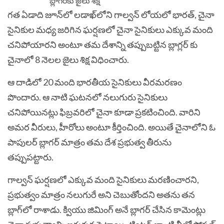
గ‌త ఏడాది జూన్‌లో ల‌డాఖ్‌లోని గాల్వ‌న్ లోయ‌లో భార‌త్‌, చైనా
సైనికుల మ‌ధ్య జరిగిన ఘ‌ర్ష‌ణలో చైనా సైనికులు ఎక్కువ మంది
చనిపోయారని అంటూ తమ దేశాన్ని తప్పుబట్టిన బ్లాగ్లర్ కు
చైనాలో 8 నెలల జైలు శిక్ష విధించారు.
ఆ దాడిలో 20 మంది భార‌తీయ సైనికులు వీర‌మ‌ర‌ణం
పొందారు. ఆ నాటి ఘ‌ట‌న‌లో న‌లుగురు సైనికులు
చ‌నిపోయిన‌ట్లు ఫిబ్ర‌వ‌రిలో చైనా కూడా ప్ర‌క‌టించింది. వారిని
అమ‌ర వీరులు, హీరోలు అంటూ కీర్తించింది. అయితే చైనాలోని ఓ
పాపుల‌ర్ బ్లాగ‌ర్ మాత్రం త‌మ దేశ ప్ర‌భుత్వ తీరును
త‌ప్పుప‌ట్టారు.
గాల్వ‌న్ ఘ‌ర్ష‌ణ‌లో ఎక్కువ మంది సైనికులు మ‌ర‌ణించార‌ని,
ప్ర‌భుత్వం మాత్రం న‌లుగురే అని చెబుతోంద‌ని అత‌ను త‌న
బ్లాగ్‌లో రాశాడు. క్వియు జిమింగ్ అనే బ్లాగ‌ర్ చేసిన కామెంట్లు