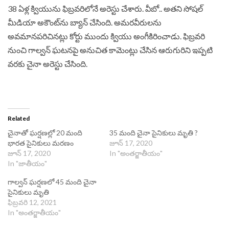
38 ఏళ్ల క్వియును ఫిబ్ర‌వ‌రిలోనే అరెస్టు చేశారు. వీబో.. అత‌ని సోష‌ల్
మీడియా అకౌంట్‌ను బ్యాన్ చేసింది. అమ‌ర‌వీరుల‌ను
అవ‌మాన‌ప‌రిచిన‌ట్లు కోర్టు ముందు క్వియు అంగీకిరించాడు. ఫిబ్ర‌వ‌రి
నుంచి గాల్వ‌న్ ఘ‌ట‌న‌పై అనుచిత కామెంట్లు చేసిన ఆరుగురిని ఇప్ప‌టి
వ‌ర‌కు చైనా అరెస్టు చేసింది.
Related
చైనాతో ఘర్షణల్లో 20 మంది
35 మంది చైనా సైనికులు మృతి ?
భారత సైనికులు మరణం
జూన్ 17, 2020
జూన్ 17, 2020
In "అంతర్జాతీయం"
In "జాతీయం"
గాల్వన్‌ ఘర్షణలో 45 మంది చైనా
సైనికులు మృతి
ఫిబ్రవరి 12, 2021
In "అంతర్జాతీయం"