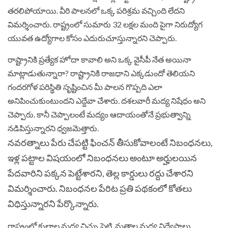
తరలిపోయాయి. వీరి పాలనలో ఒక్క పరిశ్రమ వచ్చింది లేదని
విమర్శించారు. రాష్ట్రంలో సుమారు 32 లక్షల మంది పైగా నిరుద్యోగ
యువత ఉద్యోగాల కోసం ఎదురుచూస్తున్నారని చెప్పారు.
రాష్ట్రానికి ప్రత్యేక హోదా కావాలి అని ఒక్క వైసీపీ నేత అయినా
మాట్లాడుతున్నారా? రాష్ట్రానికి రాజధాని ఎక్కడుందో తెలియని
గందరగోళ పరిస్థితి సృష్టించిన మీ పాలన గొప్పది ఎలా
అనిపించుకుంటుందని ఎద్దేవా చేశారు. దశలవారీ మద్య నిషేధం అని
చెప్పారు. కానీ చెప్పాలంటే మద్యం ఆదాయంతోనే ప్రభుత్వాన్ని
నడిపిస్తున్నారని ధ్వజమెత్తారు.
నవరత్నాలు పేరు చేపట్టి ఫించన్ తీసుకోవాలంటే నిబంధనలు,
ఇళ్ల పట్టాల విషయంలో నిబంధనలు అంటూ అర్హులయిన
పేదవారిని పక్కన పెట్టేశారని, తెల్ల కార్డులు రద్దు చేశారని
విమర్శించారు. నిబంధనల పేరిట ప్రతి పథకంలో కోతలు
విధిస్తున్నారని పేర్కొన్నారు.
రాష్ట్రంలో కులాల మధ్య చిచ్చు పెట్టి, మతాల మధ్య విద్వేషాలు