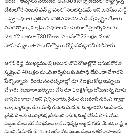
అంటే – అప్పులు చేయడం, అవినీతికి పాల్పడడంలో రాష్ట్రాన్ని
దేశంలోనే నంబర్ వన్ స్థానంలో నిలబెట్టడమే అని జనసేన పార్టీ
రాష్ట్ర అధికార ప్రతినిధి పోతిన వెంకట మహేష్ స్పష్టం చేశారు.
నవరత్నాలు, సంక్షేమ పథకాల ముసుగులో ప్రజల్ని మాయ
చేశారని అంటూ 730 రోజుల పాలనలో 73 లక్షల మంది
సామాన్యులు ఉపాధి కోల్పోయి రోడ్డునపడ్డారని తెలిపారు.
జగన్ రెడ్డి ముఖ్యమంత్రి అయిన తొలి రోజుల్లోనే ఇసుక కొరత
సృష్టించి 40 లక్షల మంది కార్మికులకు ఉపాధి లేకుండా చేశారని
పేర్కొన్నారు.
రెండు సంవత్సరాల్లో రూ 2 లక్షల కోట్ల అప్పులు
చేశారు. దుబారా ఖర్చులు చేసి రూ 1 లక్ష కోట్లు దోచుకున్న మాట
వాస్తవం కాదా? అని ప్రశ్నించారు.
రైతుల రుణమాఫీ గురించి, డ్వాక్రా
అక్కాచెల్లెమ్మల రుణ మాఫీ గురించి ఎందుకు మాట్లాడరని నిలదీశారు.
వైసీపీ పాలన మొదలైనప్పటి నుంచి ఇసుక, మట్టి దోపిడీ సాగుతోంది.
పెట్టుబడులు లేక, పరిశ్రమలు రాక అభివృద్ధి అట్టడుగుకు చేరింది. రాష్ట్రం
నుంచి సుమారు రూ 1. 50 లక్షల కోట్ల పెట్టుబడులు ఇతర రాష్ట్రాలకు