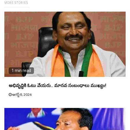
MORE STORIES
1 min read
అభివృద్ధికి ఓటు వేయరు.. మానవ సంబంధాలు ముఖ్యం!
ఆగస్ట్ 8, 2026