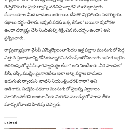
రెచ్చగొడుతూ ప్రభుత్వాన్ని నడిపిస్తున్నారని దుయ్యబట్టారు.
దేవాలయాల మీద దాడులు జరిగాయి. దేవతా విగ్రహాలను పడగొట్టారు.
రథాలు దగ్దం చేశారు. ఇప్పటి వరకు ఒక్క కేసులో అయినా పురోగతి
ఉందా దర్యాప్తు చేసి నింధితుల్ని శిక్షించిన సందర్భం ఉందా? అని
ప్రశ్నించారు.
రాష్ట్రవ్యాప్తంగా వైసీపీ ఎమ్మెల్యేలంతా పేదల ఇళ్ల పట్టాల ముసుగులో పెద్ద
ఎత్తున ప్రజాధనాన్ని దోచుకున్నారని మహేష్ ఆరోపించారు. ఇసుక అక్రమ
తరలింపులో వైసీపీ భాగస్వామ్యం లేదా? అని నిలదీశారు. వీరి పాలనలో
బీసీ, ఎస్సీ, ముస్లిం మైనారిటీలు ఇలా అన్ని వర్గాల దాడులు
జరుగుతున్నాయని, వాటిని నియంత్రించగలిగారా? అని
అడిగారు. సంక్షేమ పథకాల ముసుగులో ప్రజల్ని ఎల్లకాలం
మోసగించలేరని అంటూ మీకు మిగిలిన మూడేళ్లలో పాలన తీరు
మార్చుకోవాలని హితవు చెప్పారు.
Related