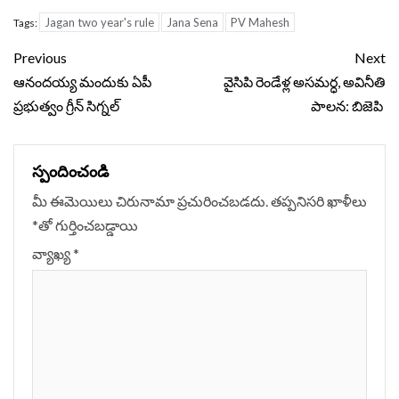
Jagan two year's rule
Jana Sena
PV Mahesh
Tags:
Continue
Previous
Next
Reading
ఆనందయ్య మందుకు ఏపీ
వైసిపి రెండేళ్ల అసమర్ధ, అవినీతి
ప్రభుత్వం గ్రీన్‌ సిగ్నల్‌
పాలన: బిజెపి
స్పందించండి
మీ ఈమెయిలు చిరునామా ప్రచురించబడదు.
తప్పనిసరి ఖాళీలు
*
‌తో గుర్తించబడ్డాయి
వ్యాఖ్య
*