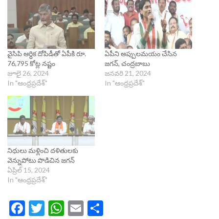
వైసిపి ఆర్ధిక దోపిడీతో ఏపీకి రూ.
ఏపీని అప్పులమయం చేసిన
76,795 కోట్ల నష్టం
జగన్, చంద్రబాబు
జూలై 26, 2024
జనవరి 21, 2024
In "ఆంధ్రప్రదేశ్"
In "ఆంధ్రప్రదేశ్"
నిధులు మళ్లించి దళితులకు
వెన్నుపోటు పొడిచిన జగన్
ఏప్రిల్ 15, 2024
In "ఆంధ్రప్రదేశ్"
Facebook
Twitter
WhatsApp
Email
Share