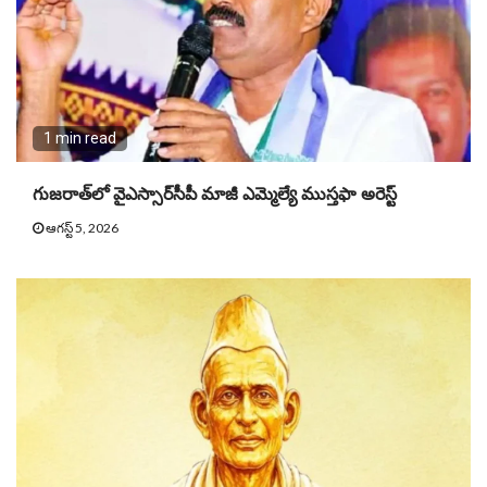
1 min read
గుజరాత్‌లో వైఎస్సార్​సీపీ మాజీ ఎమ్మెల్యే ముస్తఫా అరెస్ట్
ఆగస్ట్ 5, 2026