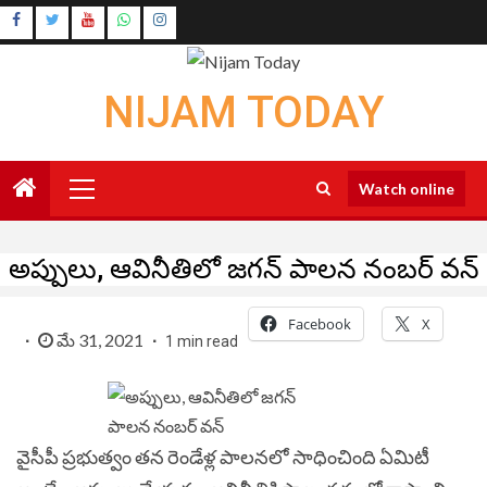
Skip
Instagram
to
Youtube
content
NIJAM TODAY
Primary
Watch online
Menu
అప్పులు, ఆవినీతిలో జగన్ పాలన నంబర్ వన్
Facebook
X
మే 31, 2021
1 min read
వైసీపీ ప్రభుత్వం తన రెండేళ్ల పాలనలో సాధించింది ఏమిటీ