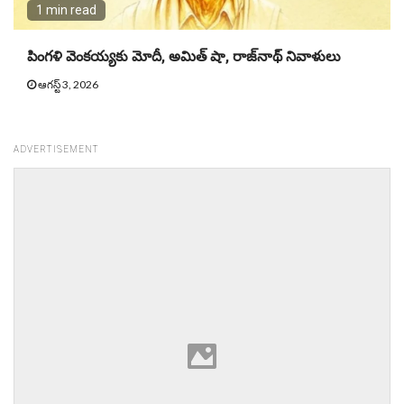
1 min read
పింగళి వెంకయ్యకు మోదీ, అమిత్ షా, రాజ్‌నాథ్ నివాళులు
ఆగస్ట్ 3, 2026
ADVERTISEMENT