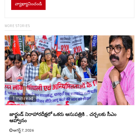
MORE STORIES
1 min read
జార్ఖండ్ నిరాహారదీక్షలో ఒకరు ఆసుపత్రికి .. చర్చలకు సీఎం
ఆహ్వానం
ఆగస్ట్ 7, 2026