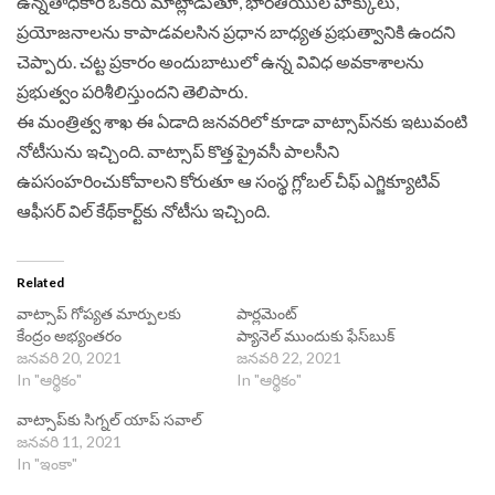
ఉన్నతాధికారి ఒకరు మాట్లాడుతూ, భారతీయుల హక్కులు,
ప్రయోజనాలను కాపాడవలసిన ప్రధాన బాధ్యత ప్రభుత్వానికి ఉందని
చెప్పారు. చట్ట ప్రకారం అందుబాటులో ఉన్న వివిధ అవకాశాలను
ప్రభుత్వం పరిశీలిస్తుందని తెలిపారు.
ఈ మంత్రిత్వ శాఖ ఈ ఏడాది జనవరిలో కూడా వాట్సాప్‌నకు ఇటువంటి
నోటీసును ఇచ్చింది. వాట్సాప్ కొత్త ప్రైవసీ పాలసీని
ఉపసంహరించుకోవాలని కోరుతూ ఆ సంస్థ గ్లోబల్ చీఫ్ ఎగ్జిక్యూటివ్
ఆఫీసర్ విల్ కేథ్‌కార్ట్‌కు నోటీసు ఇచ్చింది.
Related
వాట్సాప్‌ గోప్యత మార్పులకు
పార్లమెంట్‌
కేంద్రం అభ్యంతరం
ప్యానెల్ ముందుకు ఫేస్‌బుక్‌
జనవరి 20, 2021
జనవరి 22, 2021
In "ఆర్థికం"
In "ఆర్థికం"
వాట్సాప్‌కు సిగ్న‌ల్‌ యాప్‌ సవాల్‌
జనవరి 11, 2021
In "ఇంకా"