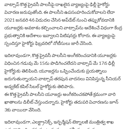
వాట్సాప్ కొత్త ప్రైవసీ పాలసీపై దాఖలైన వ్యాజ్యంపై ఢిల్లీ హైకోర్టు
విచారణ జరుపుతోంది. ఈ పాలసీని ఉపసంహరించుకోవాలని లేదా
2021 జనవరి 4న విడుదల చేసిన అప్‌డేట్ నుంచి తప్పుకోవడానికి
యూజర్లకు అవకాశం కల్పించాలని వాట్సాప్‌ను ఆదేశించే విధంగా కేంద్ర
ప్రభుత్వానికి ఆదేశాలు ఇవ్వాలని పిటిషనర్లు కోరారు. ఈ వ్యాజ్యంపై
స్పందిస్తూ హైకోర్టు ఫిబ్రవరిలో నోటీసులు జారీ చేసింది.
ఇదిలావుండగా, కొత్త ప్రైవసీ పాలసీని అంగీకరించడానికి యూజర్లకు
విధించిన గడువు మే 15ను పొడిగించలేదని వాట్సాప్ మే 17న ఢిల్లీ
హైకోర్టుకు తెలిపింది. యూజర్లను ఒప్పించేందుకు ప్రయత్నాలు
జరుగుతున్నాయని వాట్సాప్ తరపున వాదనలు వినిపిస్తున్న సీనియర్
అడ్వకేట్ కపిల్ సిబల్ హైకోర్టుకు తెలిపారు.
ఈ కొత్త ప్రైవసీ పాలసీని యూజర్లు అంగీకరించకపోతే క్రమంగా వారి
ఖాతాలను డిలీట్ చేస్తుందన్నారు. హైకోర్టు తదుపరి విచారణను జూన్
3కు వాయిదా వేసింది.
ఇదిలావుండగా, ఎలక్ట్రానిక్స్, ఇన్ఫర్మేషన్ టెక్నాలజీ మంత్రిత్వ శాఖ