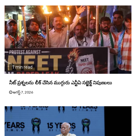
1 min read
నీట్ ప్ర‌శ్న‌ల‌ను లీక్ చేసిన ముగ్గురు ఎన్టీఏ స‌బ్జెక్ట్ నిపుణులు
ఆగస్ట్ 7, 2026