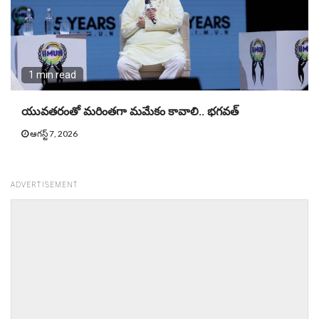
1 min read
యువతరంతో మరింతగా మమేకం కావాలి.. భగవత్
ఆగస్ట్ 7, 2026
ADVERTISEMENT