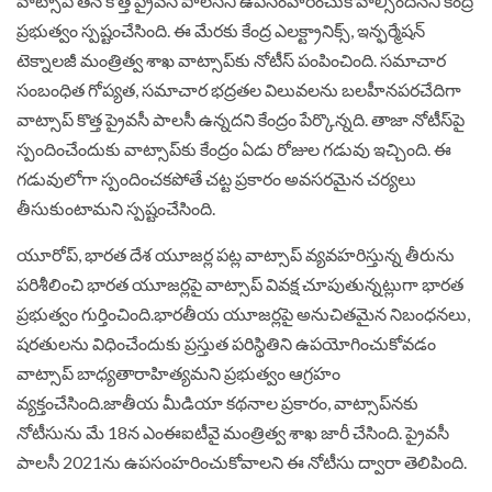
వాట్సాప్ త‌న కొత్త ప్రైవ‌సీ పాల‌సీని ఉప‌సంహ‌రించుకోవాల్సిందేన‌ని కేంద్ర
ప్ర‌భుత్వం స్ప‌ష్టంచేసింది. ఈ మేర‌కు కేంద్ర ఎలక్ట్రానిక్స్, ఇన్ఫర్మేషన్
టెక్నాలజీ మంత్రిత్వ శాఖ వాట్సాప్‌కు నోటీస్ పంపించింది. సమాచార
సంబంధిత గోప్యత, సమాచార భద్రతల విలువలను బలహీనపరచేదిగా
వాట్సాప్ కొత్త ప్రైవ‌సీ పాలసీ ఉన్న‌దని కేంద్రం పేర్కొన్న‌ది. తాజా నోటీస్‌పై
స్పందించేందుకు వాట్సాప్‌కు కేంద్రం ఏడు రోజుల గడువు ఇచ్చింది. ఈ
గడువులోగా స్పందించకపోతే చట్ట ప్రకారం అవసరమైన చర్యలు
తీసుకుంటామని స్పష్టంచేసింది.
యూరోప్‌, భారత దేశ యూజర్ల పట్ల వాట్సాప్‌ వ్యవహరిస్తున్న తీరును
పరిశీలించి భారత యూజర్లపై వాట్సాప్‌ వివక్ష చూపుతున్న‌ట్లుగా భారత
ప్రభుత్వం గుర్తించింది.భారతీయ యూజర్లపై అనుచితమైన నిబంధనలు,
షరతులను విధించేందుకు ప్రస్తుత పరిస్థితిని ఉపయోగించుకోవడం
వాట్సాప్ బాధ్యతారాహిత్యమని ప్రభుత్వం ఆగ్ర‌హం
వ్య‌క్తంచేసింది.జాతీయ మీడియా కథనాల ప్రకారం, వాట్సాప్‌నకు
నోటీసును మే 18న ఎంఈఐటీవై మంత్రిత్వ శాఖ జారీ చేసింది. ప్రైవసీ
పాలసీ 2021ను ఉపసంహరించుకోవాలని ఈ నోటీసు ద్వారా తెలిపింది.