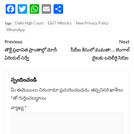
Facebook
Twitter
WhatsApp
Email
Share
Delhi High Court
E&IT Ministry
New Privacy Policy
Tags:
WhatsApp
Continue
Previous
Next
Reading
తౌక్టే ప్రభావిత ప్రాంతాల్లో మోదీ
సీబీఐ కేసులో మమతా…. బెంగాల్
ఏరియల్ సర్వే
బైటకు బదిలీకై సిబిఐ
స్పందించండి
మీ ఈమెయిలు చిరునామా ప్రచురించబడదు.
తప్పనిసరి ఖాళీలు
*
‌తో గుర్తించబడ్డాయి
వ్యాఖ్య
*