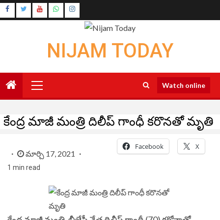
Skip
Instagram
to
Youtube
content
NIJAM TODAY
Primary
Watch online
Menu
కేంద్ర మాజీ మంత్రి దిలీప్ గాంధీ కరొనతో మృతి
Facebook
X
మార్చి 17, 2021
1 min read
కేంద్ర మాజీ మంత్రి, బీజేపీ నేత దిలీప్ గాంధీ (70) కరోనాతో