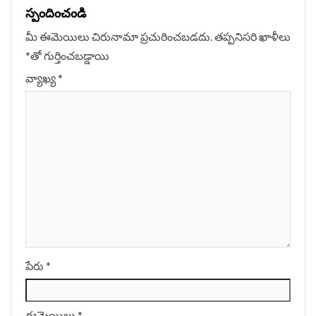
స్పందించండి
మీ ఈమెయిలు చిరునామా ప్రచురించబడదు.
తప్పనిసరి ఖాళీలు
*
‌తో గుర్తించబడ్డాయి
వ్యాఖ్య
*
పేరు
*
ఈమెయిలు
*