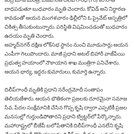
బాధపడుతూ బుధవారం మృతి చెందారు. కోవిడ్ అని నిర్ధారణ
కావడంతో ఆయన మంగళవారం ఢిల్లీలోని ఓ ప్రైవేట్ ఆస్పత్రిలో
చికిత్స తీసుకుంటున్నారు. పరిస్థితి విషమించడంతో బుధవారం
ఉదయం మృతి చెందారు.
అహ్మద్‌నగర్‌ దక్షిణ లోక్‌సభ స్థానం నుంచి మూడుసార్లు ఆయన
ఎంపీగా గెలుపొందారు. మాజీ ప్రధాని అటల్‌ బిహారీ వాజ్‌పేయి
ప్రభుత్వ హయాంలో నౌకాయాన శాఖ మంత్రిగా పనిచేశారు.
ఆయన భార్య, ఇద్దరు కుమారులు, కుమార్తె ఉన్నారు.
దిలీప్‌గాంధీ మృతికి ప్ర‌ధాని న‌రేంద్ర‌మోదీ సంతాపం
తెలియ‌జేశారు. ఆయ‌న భౌతికంగా ప్ర‌జ‌ల‌కు దూర‌మైనా స‌మాజ
సేవ‌, పేద‌ల సంక్షేమానికి చేసిన గొప్ప కృషి ద్వారా ఎప్ప‌టికీ ప్ర‌జ‌ల
మ‌నసుల్లో గుర్తుండిపోతార‌ని ప్ర‌ధాని ట్విట్ట‌ర్‌లో పేర్కొన్నారు.
మ‌హారాష్ట్ర‌లో బీజేపీ బ‌లోపేతానికి దిలీప్‌గాంధీ ఎన‌లేని కృషి