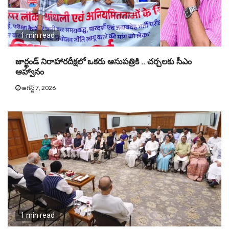
1 min read
జార్ఖండ్ నిరాహారదీక్షలో ఒకరు ఆసుపత్రికి .. చర్చలకు సీఎం
ఆహ్వానం
ఆగస్ట్ 7, 2026
1 min read