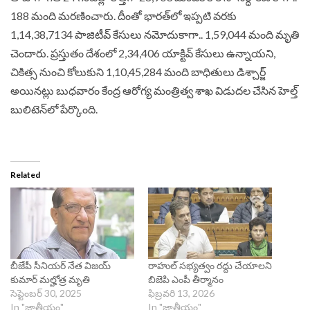
188 మంది మరణించారు. దీంతో భారత్‌లో ఇప్పటి వరకు
1,14,38,7134 పాజిటీవ్ కేసులు నమోదుకాగా.. 1,59,044 మంది మృతి
చెందారు. ప్రస్తుతం దేశంలో 2,34,406 యాక్టివ్ కేసులు ఉన్నాయని,
చికిత్స నుంచి కోలుకుని 1,10,45,284 మంది బాధితులు డిశ్చార్జ్
అయినట్లు బుధవారం కేంద్ర ఆరోగ్య మంత్రిత్వ శాఖ విడుదల చేసిన హెల్త్
బులిటెన్‌లో పేర్కొంది.
Related
బీజేపీ సీనియర్‌ నేత విజయ్‌
రాహుల్‌ సభ్యత్వం రద్దు చేయాలని
కుమార్‌ మల్హోత్ర మృతి
బిజెపి ఎంపీ తీర్మానం
సెప్టెంబర్ 30, 2025
ఫిబ్రవరి 13, 2026
In "జాతీయం"
In "జాతీయం"