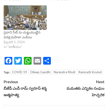
ప్రధాని సీట్ ను చుట్టుముట్టిన
వివక్ష మహిళా ఎంపీలు
ఫిబ్రవరి 5, 2026
In "జాతీయం"
Facebook
Twitter
WhatsApp
Email
Share
COVID 19
Dileep Gandhi
Narendra Modi
Ramnath Kovind
Tags:
Continue
Previous
Next
Reading
బీజేపీ ఎంపీ రామ్ స్వ‌రూప్ శ‌ర్మ
మ‌మ‌త‌కు ఎన్నిక‌ల సంఘం
ఆత్మ‌హ‌త్య
హెచ్చ‌రిక‌