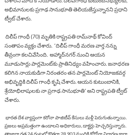
చేశార‌ని మోదీ కొనియాడారు. దిలీప్‌గాంధీ కుటుంబ‌స‌భ్యుల‌కు,
అభిమానుల‌కు ప్ర‌గాఢ సానుభూతి తెలియ‌జేస్తున్నాన‌ని ప్ర‌ధాని
ట్వీట్ చేశారు. ‌
దిలీప్‌ గాంధీ (70) మృతికి రాష్ట్రపతి రామ్‌నాథ్‌ కోవింద్‌
సంతాపం వ్యక్తం చేశారు. ‘దిలీప్‌ గాంధీ మరణ వార్త నన్ను
తీవ్రంగా కలచివేసింది. అహ్మాద్‌నగర్‌ నుంచి ఆయన
మూడుసార్లు పార్లమెంట్‌కు ప్రాతినిధ్యం వహించారు. జనాధరణ
కలిగిన నాయకుడిగా నిరంతరం తన పార్లమెంట్‌ నియోజకవర్గ
అభివృద్ధికి దిలీప్‌ గాంధీ కృషి చేశారు. ఆయన కుటుంబానికి,
శ్రేయోభిలాషులకు నా ప్రగాఢ సానుభూతి’ అని రాష్ట్రపతి ట్వీట్‌
చేశారు.
భారత దేశ వ్యాప్తంగా కరోనా పాజిటీవ్ కేసులు మళ్లీ పెరుగుతున్నాయి.
ప్రజలు అప్రమత్తంగా ఉండాలని అధికారులు, డాక్టర్లు హెచ్చరిస్తున్నారు.
తాజాగా గత 24 గంటల్లో కొత్తగా 28,903 మందికి కోరోనా నిర్ధారణ కాగా..