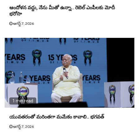
ఆందోళన వద్దు, నేను మీతో ఉన్నా.. రెబెల్ ఎంపీలకు మోదీ
భరోసా
ఆగస్ట్ 7, 2026
1 min read
యువతరంతో మరింతగా మమేకం కావాలి.. భగవత్
ఆగస్ట్ 7, 2026