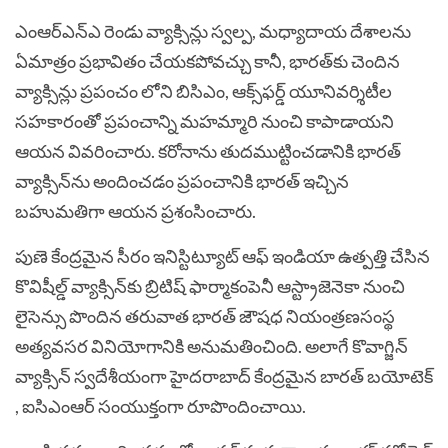
ఎంఆర్‌ఎన్‌ఎ రెండు వ్యాక్సిన్లు స్వల్ప, మధ్యాదాయ దేశాలను
ఏమాత్రం ప్రభావితం చేయకపోవచ్చు కానీ, భారత్‌కు చెందిన
వ్యాక్సిన్లు ప్రపంచం లోని బిసిఎం, ఆక్స్‌ఫర్డ్ యూనివర్శిటీల
సహకారంతో ప్రపంచాన్ని మహమ్మారి నుంచి కాపాడాయని
ఆయన వివరించారు. కరోనాను తుదముట్టించడానికి భారత్
వ్యాక్సిన్‌ను అందించడం ప్రపంచానికి భారత్ ఇచ్చిన
బహుమతిగా ఆయన ప్రశంసించారు.
పుణె కేంద్రమైన సీరం ఇనిస్టిట్యూట్ ఆఫ్ ఇండియా ఉత్పత్తి చేసిన
కొవిషీల్డ్ వ్యాక్సిన్‌కు బ్రిటిష్ ఫార్మాకంపెనీ ఆస్ట్రాజెనెకా నుంచి
లైసెన్సు పొందిన తరువాత భారత్ జౌషధ నియంత్రణసంస్థ
అత్యవసర వినియోగానికి అనుమతించింది. అలాగే కొవాగ్జిన్
వ్యాక్సిన్ స్వదేశీయంగా హైదరాబాద్ కేంద్రమైన బారత్ బయోటెక్
, ఐసిఎంఆర్ సంయుక్తంగా రూపొందించాయి.