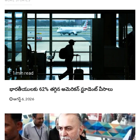
MORE STORIES
1 min read
భారతీయులకు 62% తగ్గిన అమెరికన్‌ స్టూడెంట్‌ వీసాలు
ఆగస్ట్ 6, 2026