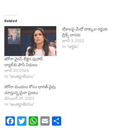
Related
టీకాలపై మేధో హక్కుల రద్దుకు
బ్రిక్స్ బాసట
జూన్ 3, 2021
In "ఆర్థికం"
కరోనా వైర‌స్ లీకైన వుహాన్
ల్యాబ్‌కు ఫౌసీ నిధులు
జూన్ 20, 2026
In "అంతర్జాతీయం"
కరోనా మందుల కోసం భారత్ వైపు
చూస్తున్న చైనా ప్రజలు
డిసెంబర్ 29, 2022
In "అంతర్జాతీయం"
Facebook
Twitter
WhatsApp
Email
Share