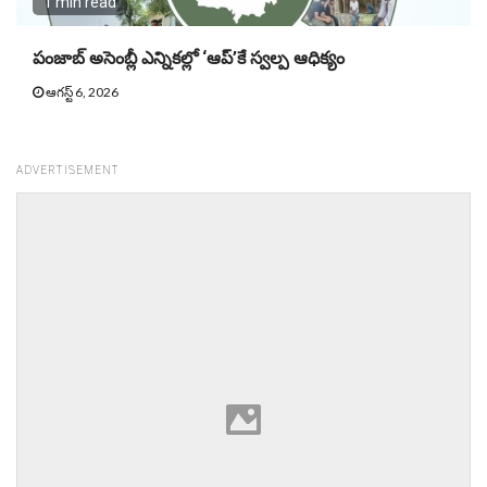
1 min read
పంజాబ్ అసెంబ్లీ ఎన్నికల్లో ‘ఆప్’కే స్వల్ప ఆధిక్యం
ఆగస్ట్ 6, 2026
ADVERTISEMENT