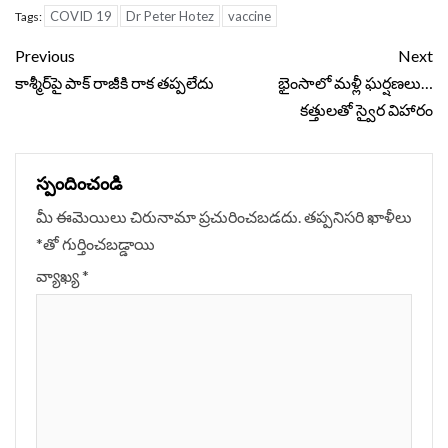
COVID 19
Dr Peter Hotez
vaccine
Tags:
Continue
Previous
Next
Reading
కాశ్మీర్‌పై పాక్ రాజీకి రాక తప్పలేదు
భైంసాలో మళ్లీ ఘర్షణలు…
కత్తులతో స్వైర విహారం
స్పందించండి
మీ ఈమెయిలు చిరునామా ప్రచురించబడదు.
తప్పనిసరి ఖాళీలు
*
‌తో గుర్తించబడ్డాయి
వ్యాఖ్య
*