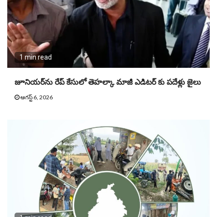
1 min read
జూనియ‌ర్‌ను రేప్ కేసులో తెహ‌ల్కా మాజీ ఎడిట‌ర్ కు పదేళ్లు జైలు
ఆగస్ట్ 6, 2026