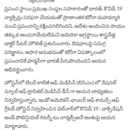
ప్రపంచ స్థాయి ప్రముఖ సంస్థల సహకారంతో భారత్, కొవిడ్ 19
వ్యాక్సిన్లు సరఫరా చేయడంతో ప్రాణాంతక కరోనా మహమ్మారి
నుంచి ప్రపంచాన్ని రక్షించగలిగిందని, ఆదేశం అందించిన సాయం
తక్కువ అంచనావేయలేమని అమెరికా అగ్రస్థాయి శాస్త్రవేత్త
డాక్టర్ పీటర్ హొటెజ్ ప్రశంసించారు. ఔషధాలపై సమగ్ర
పరిజ్ఞానం, అపార అనుభవంతో కరోనా విపత్కాలంలో
ప్రపంచానికే ఫార్మసీగా భారత్ పేరుపొందిందని ఆయన
అభివర్ణించారు.
హోస్టన్‌లో బేలర్ కాలేజీ ఆఫ్ మెడిసిన్ (బిసిఎం) లో నేషనల్
స్కూల్ ఆఫ్ ట్రాపికల్ మెడిసిన్ డీన్ గా ఆయన బాధ్యతలు
నిర్వహిస్తున్నారు. ఇండో అమెరికన్ ఛాంబర్ ఆఫ్ కామర్స్ ఆఫ్
గ్రేటర్ హోస్టన్ నిర్వహించిన వెబ్‌నార్‌లో కొవిడ్ 19 : వాక్సినేషన్
అండ్ పొటెన్షియల్ రిటర్న్ టు నార్మల్సీఅనే అంశంపై ఆయన
మాట్లాడారు.