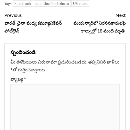
Facebook
unauthorised photo
US court
Tags:
Continue
Previous
Next
Reading
భారత్‌, చైనా మధ్య కమ్యూనికేషన్‌
మయన్మార్‌లో నిరసనకారులపై
హాట్‌లైన్
కాల్పుల్లో 18 మంది మృతి
స్పందించండి
మీ ఈమెయిలు చిరునామా ప్రచురించబడదు.
తప్పనిసరి ఖాళీలు
*
‌తో గుర్తించబడ్డాయి
వ్యాఖ్య
*