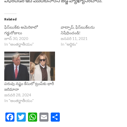
విధించడం ఇదే మొదటిసారని జడ్జి వ్యాఖ్యానించారు.
Related
ఫేస్‌బుక్‌కు అమెరికాలో
వాట్సాప్‌, ఫేస్‌బుక్‌ల‌ను
గడ్డురోజులు
నిషేధించండి!
జూన్ 30, 2020
జనవరి 11, 2021
In "అంతర్జాతీయం"
In "ఆర్థికం"
పరువు నష్టం కేసులో ట్రంప్‌కు భారీ
జరిమానా
జనవరి 28, 2024
In "అంతర్జాతీయం"
Facebook
Twitter
WhatsApp
Email
Share