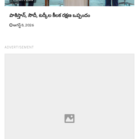
పాకిస్తాన్, సౌదీ, టర్కీల కీలక రక్షణ ఒప్పందం
ఆగస్ట్ 8, 2026
ADVERTISEMENT