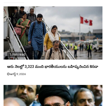
1 min read
ఆరు నెలల్లో 3,323 మంది భారతీయులను బహిష్కరించిన కెనడా
ఆగస్ట్ 9, 2026