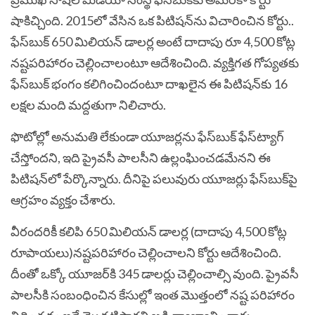
షాకిచ్చింది. 2015లో వేసిన ఒక పిటిషన్‌ను విచారించిన కోర్టు..
ఫేస్‌బుక్‌ 650 మిలియన్‌ డాలర్ల అంటే దాదాపు రూ 4,500 కోట్ల
నష్టపరిహారం చెల్లించాలంటూ ఆదేశించింది. వ్యక్తిగత గోప్యతకు
ఫేస్‌బుక్‌ భంగం కలిగించిందంటూ దాఖలైన ఈ పిటిషన్‌కు 16
లక్షల మంది మద్దతుగా నిలిచారు.
ఫొటోల్లో అనుమతి లేకుండా యూజర్లను ఫేస్‌బుక్‌ ఫేస్‌ట్యాగ్‌
చేస్తోందని, ఇది ప్రైవసీ పాలసీని ఉల్లంఘించడమేనని ఈ
పిటిషన్‌లో పేర్కొన్నారు. దీనిపై పలువురు యూజర్లు ఫేస్‌బుక్‌పై
ఆగ్రహం వ్యక్తం చేశారు.
వీరందరికీ కలిపి 650 మిలియన్‌ డాలర్ల (దాదాపు 4,500 కోట్ల
రూపాయలు)నష్టపరిహారం చెల్లించాలని కోర్టు ఆదేశించింది.
దీంతో ఒక్కో యూజర్‌కి 345 డాలర్లు చెల్లించాల్సి వుంది. ప్రైవసీ
పాలసీకి సంబంధించిన కేసుల్లో ఇంత మొత్తంలో నష్ట పరిహారం