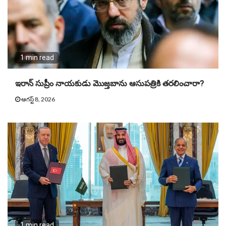
1 min read
ఇరాన్ సుప్రీం నాయకుడు మొజ్తబాను ఆసుపత్రికి తరలించారా?
ఆగస్ట్ 8, 2026
1 min read