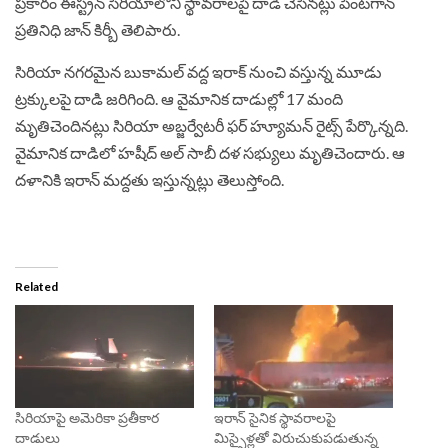
ప్ర‌కారం ఈస్ట్ర‌న్ సిరియాలోని స్థావ‌రాల‌పై దాడి చేసిన‌ట్లు పెంట‌గాన్
ప్ర‌తినిధి జాన్ కిర్బీ తెలిపారు.
సిరియా న‌గ‌ర‌మైన బుకామ‌ల్ వ‌ద్ద ఇరాక్ నుంచి వ‌స్తున్న మూడు
ట్ర‌క్కుల‌పై దాడి జరిగింది. ఆ వైమానిక దాడుల్లో 17 మంది
మృతిచెందిన‌ట్లు సిరియా అబ్జ‌ర్వేట‌రీ ఫ‌ర్ హ్యూమ‌న్ రైట్స్ పేర్కొన్న‌ది.
వైమానిక దాడిలో హ‌షీద్ అల్ సాబీ ద‌ళ స‌భ్యులు మృతిచెందారు. ఆ
ద‌ళానికి ఇరాన్ మ‌ద్ద‌తు ఇస్తున్న‌ట్లు తెలుస్తోంది.
Related
సిరియాపై అమెరికా ప్రతీకార
ఇరాన్ సైనిక స్థావ‌రాల‌పై
దాడులు
మిస్సైళ్ల‌తో విరుచుకుప‌డుతున్న