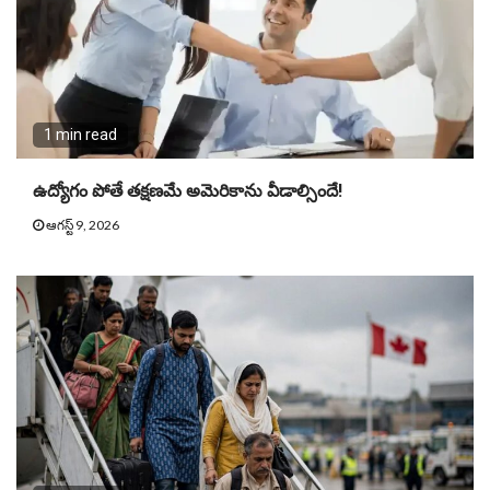
1 min read
ఉద్యోగం పోతే తక్షణమే అమెరికాను వీడాల్సిందే!
ఆగస్ట్ 9, 2026