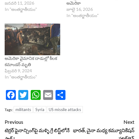
జనవరి 11, 2026
అమెరికా
In "అంతర్జాతీయం"
జూలై 16, 2026
In "అంతర్జాతీయం"
అమెరికా వైమానిక దాడుల్లో కీలక
కమాండర్ మృతి
ఫిబ్రవరి 9, 2024
In "అంతర్జాతీయం"
Facebook
Twitter
WhatsApp
Email
Share
militants
Syria
US missile attacks
Tags:
Continue
Previous
Next
Reading
టెర్రర్ ఫైనాన్సింగ్‌పై మళ్ళి గ్రే లిస్ట్‌లోనే
భారత్‌, చైనా మధ్య కమ్యూనికేషన్‌
పాక్ !
హాట్‌లైన్