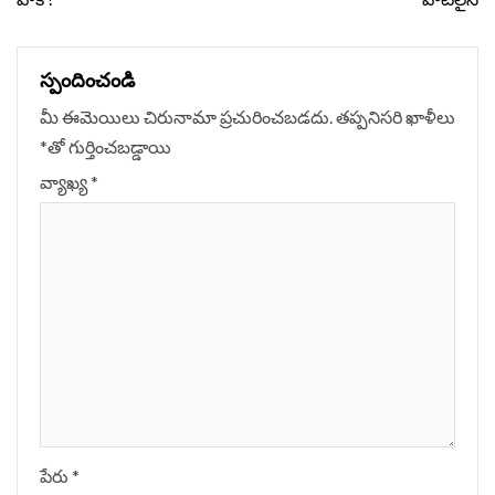
స్పందించండి
మీ ఈమెయిలు చిరునామా ప్రచురించబడదు.
తప్పనిసరి ఖాళీలు
*
‌తో గుర్తించబడ్డాయి
వ్యాఖ్య
*
పేరు
*