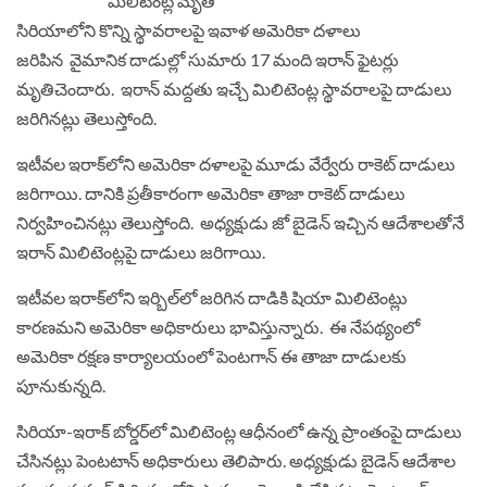
సిరియాలోని కొన్ని స్థావ‌రాల‌పై ఇవాళ అమెరికా ద‌ళాలు
జరిపిన వైమానిక దాడుల్లో సుమారు 17 మంది ఇరాన్ ఫైట‌ర్లు
మృతిచెందారు. ఇరాన్ మ‌ద్ద‌తు ఇచ్చే మిలిటెంట్ల స్థావ‌రాల‌పై దాడులు
జ‌రిగిన‌ట్లు తెలుస్తోంది.
ఇటీవ‌ల ఇరాక్‌లోని అమెరికా ద‌ళాల‌పై మూడు వేర్వేరు రాకెట్ దాడులు
జ‌రిగాయి. దానికి ప్ర‌తీకారంగా అమెరికా తాజా రాకెట్ దాడులు
నిర్వ‌హించిన‌ట్లు తెలుస్తోంది. అధ్య‌క్షుడు జో బైడెన్ ఇచ్చిన ఆదేశాల‌తోనే
ఇరాన్‌ మిలిటెంట్ల‌పై దాడులు జ‌రిగాయి.
ఇటీవ‌ల ఇరాక్‌లోని ఇర్బిల్‌లో జ‌రిగిన దాడికి షియా మిలిటెంట్లు
కార‌ణ‌మ‌ని అమెరికా అధికారులు భావిస్తున్నారు. ఈ నేప‌థ్యంలో
అమెరికా ర‌క్ష‌ణ కార్యాల‌యంలో పెంట‌గాన్ ఈ తాజా దాడుల‌కు
పూనుకున్న‌ది.
సిరియా-ఇరాక్ బోర్డ‌ర్‌లో మిలిటెంట్ల ఆధీనంలో ఉన్న ప్రాంతంపై దాడులు
చేసిన‌ట్లు పెంటటాన్ అధికారులు తెలిపారు. అధ్య‌క్షుడు బైడెన్ ఆదేశాల