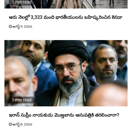
1 min read
ఆరు నెలల్లో 3,323 మంది భారతీయులను బహిష్కరించిన కెనడా
ఆగస్ట్ 9, 2026
1 min read
ఇరాన్ సుప్రీం నాయకుడు మొజ్తబాను ఆసుపత్రికి తరలించారా?
ఆగస్ట్ 8, 2026