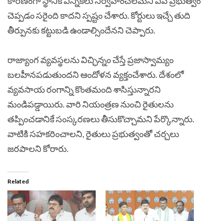
కారణంగా స్థానిక ఎన్నికలు నిర్వహించలేమని ఏపీ ప్రభుత్వం
చెప్పడం సరైంది కాదని స్పష్టం చేశారు. కోర్టులు ఇచ్చే తుది
తీర్పునకు కట్టుబడి ఉండాల్సిందేనని చెప్పారు.
రాజ్యాంగ వ్యవస్థలను విచ్ఛిన్నం చేస్తే ప్రజాస్వామ్యం
బలహీనపడుతుందని ఆందోళన వ్యక్తంచేశారు. దేశంలో
వ్యవసాయ రంగాన్ని కొంతమంది శాసిస్తున్నారని
మండిపడ్డాయిరు. వారి నియంత్రణ నుంచి రైతులను
తప్పించడానికే సంస్కరణలు తీసుకొచ్చామని పేర్కొన్నారు.
వాటికి సహకరించాలని, రైతులు ప్రభుత్వంతో చర్చలు
జరపాలని కోరారు.
Related