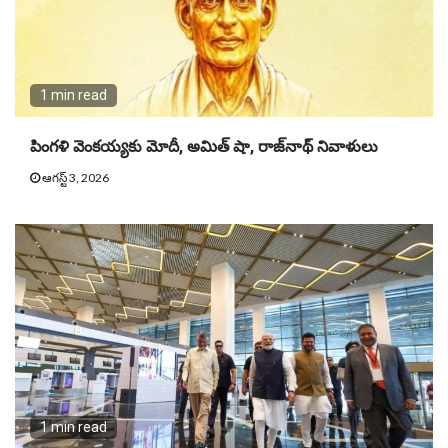
1 min read
పింగళి వెంకయ్యకు మోదీ, అమిత్ షా, రాజ్‌నాథ్ నివాళులు
ఆగస్ట్ 3, 2026
1 min read