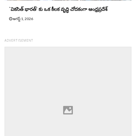
`వికసిత్ భారత్’ కు ఒక కీలక వృద్ధి చోదకంగా ఆంధ్రప్రదేశ్
ఆగస్ట్ 1, 2026
ADVERTISEMENT