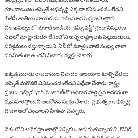
గూండాయిజం తప్పితే అభివృద్ధి ఎక్కడా కనిపించడం లేదని
బీజేపీ జాతీయ నాయకుడు రామ్‌మాధవ్‌ ధ్వజమెత్తారు.
విశాఖపట్నంలో ‘బికాజ్‌ ఇండియా కమ్స్‌ ఫస్ట్‌’ గ్రంథావిష్కరణ
సభలో మాట్లాడుతూ దేశంలోని అన్ని రాష్ట్రాలకు పెట్టుబడులు,
పరిశ్రమలు వస్తున్నాయని, ఏపీలో మాత్రం వాటి సంఖ్య చాలా
పరిమితంగా ఉందని విచారం వ్యక్తం చేశారు.
ఇక్కడ మూడు రాజధానుల వివాదం, ఆలయాల కూల్చివేతలు
తప్పితే మరొకటి వినిపించడంలేదని ఎద్దేవా చేశారు. రాష్ట్ర
ప్రజలు ఇచ్చిన భారీ మెజారిటీతో అధికార పార్టీ ప్రమాదకరంగా
వ్యవహరిస్తోందని ఆందోళన వ్యక్తం చేశారు. ప్రభుత్వం అభివృద్ధి
దిశగా ఆలోచించాలని హితవు చెప్పారు.
దేశంలోని అనేక ప్రాంతాల్లో ఎన్నికలు జరుగుతున్నాయని, కొవిడ్‌