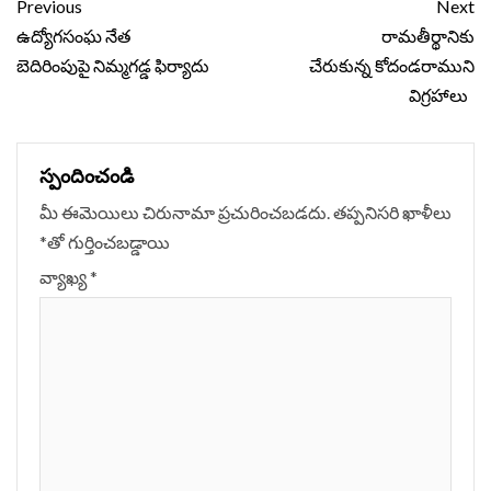
Continue
Previous
Next
Reading
ఉద్యోగసంఘ నేత
రామతీర్థానికు
బెదిరింపుపై నిమ్మగడ్డ ఫిర్యాదు
చేరుకున్న కోదండరాముని
విగ్రహాలు
స్పందించండి
మీ ఈమెయిలు చిరునామా ప్రచురించబడదు.
తప్పనిసరి ఖాళీలు
*
‌తో గుర్తించబడ్డాయి
వ్యాఖ్య
*