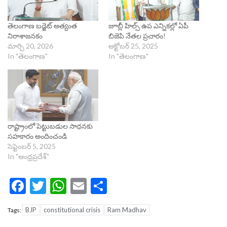
తెలంగాణ బడ్జెట్ అత్యంత
జూబ్లీ హిల్స్ ఉప ఎన్నికల్లో ఏపీ
నిరాశాజనకం
బిజెపి నేతల ప్రచారం!
మార్చి 20, 2026
అక్టోబర్ 25, 2025
In "తెలంగాణ"
In "తెలంగాణ"
రాష్ట్రాంలో పెట్టుబడుల సాధనకు
సహకారం అందించండి
సెప్టెంబర్ 5, 2025
In "ఆంధ్రప్రదేశ్"
Facebook
Twitter
WhatsApp
Email
Share
BJP
constitutional crisis
Ram Madhav
Tags: