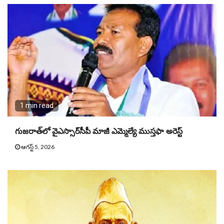
1 min read
గుజరాత్‌లో వైఎస్సార్​సీపీ మాజీ ఎమ్మెల్యే ముస్తఫా అరెస్ట్
ఆగస్ట్ 5, 2026