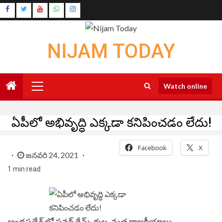
Skip
Instagram
to
Youtube
content
NIJAM TODAY
Primary
Watch online
Menu
ఏపీలో అభివృద్ధి ఎక్కడా కనిపించడం లేదు!
Facebook
X
జనవరి 24, 2021
1 min read
ఆంధ్రప్రదేశ్ లో పవర్‌ గేమ్‌, కుల, మత రాజకీయాలు,