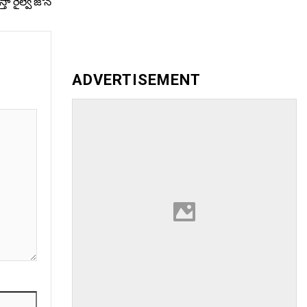
తా రైల్వే జోన్‌
ADVERTISEMENT