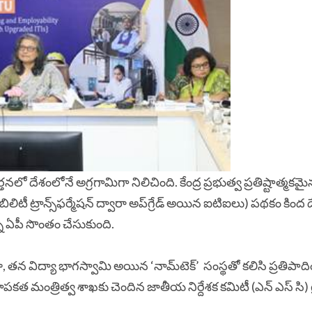
రివర్తనలో దేశంలోనే అగ్రగామిగా నిలిచింది. కేంద్ర ప్రభుత్వ ప్రతిష్టాత్మకమ
యబిలిటీ ట్రాన్స్‌ఫర్మేషన్ ద్వారా అప్‌గ్రేడ్ అయిన ఐటిఐలు) పథకం కింద
ని ఏపీ సొంతం చేసుకుంది.
డియా, తన విద్యా భాగస్వామి అయిన ‘నామ్‌టెక్’ సంస్థతో కలిసి ప్రతిపాద
స్థాపకత మంత్రిత్వ శాఖకు చెందిన జాతీయ నిర్దేశక కమిటీ (ఎన్ ఎస్ సి) గ్ర