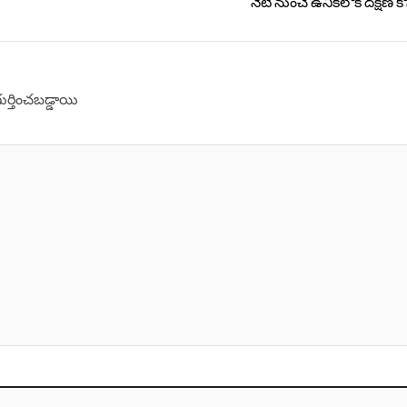
నేటి నుంచే ఉనికిలోకి దక్షిణ కోస్
గుర్తించబడ్డాయి