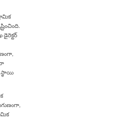
రామిక
్టించింది.
డైరెక్టర్
ుణంగా,
నా
స్థాయి
ిక
నుగుణంగా,
రామిక