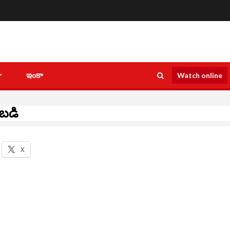
ఇంకా
Watch online
ుబడి
X