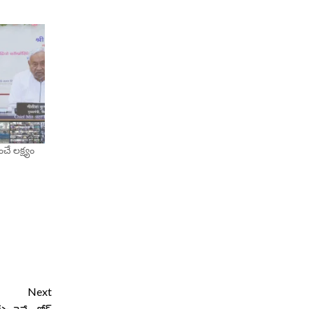
చే లక్ష్యం
Next