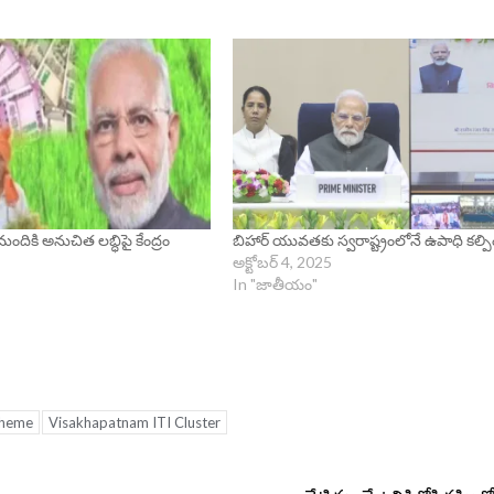
 మందికి అనుచిత లబ్ధిపై కేంద్రం
బిహార్ యువతకు స్వరాష్ట్రంలోనే ఉపాధి కల్పిం
అక్టోబర్ 4, 2025
In "జాతీయం"
cheme
Visakhapatnam ITI Cluster