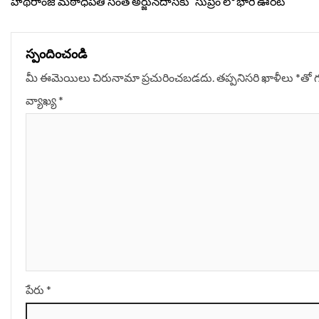
Reading
హథీరాంజీ మఠాధిపతి సంత్‌ అర్జున్‌దాస్‌కు `సుప్రీం’లో భారీ ఊరట
స్పందించండి
మీ ఈమెయిలు చిరునామా ప్రచురించబడదు.
తప్పనిసరి ఖాళీలు
*
‌తో 
వ్యాఖ్య
*
పేరు
*