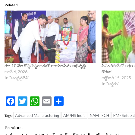
Related
రూ. 10 వేల కోట్ల పెట్టుబడితో రాయలసీమ అభివృద్ధి
పీఎం కిసాన్‌లో లక్షల
జూన్ 6, 2026
కొరడా!
In "ఆంధ్రప్రదేశ్"
అక్టోబర్ 15, 2025
In "ఆర్థికం"
Facebook
Twitter
WhatsApp
Email
Share
Advanced Manufacturing
AM/NS India
NAMTECH
PM- Setu S
Tags:
Continue
Previous