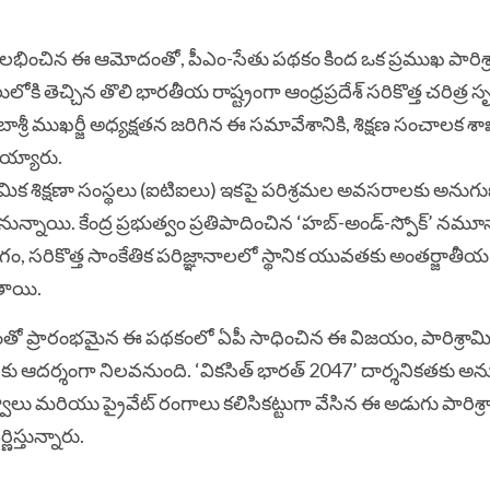
లో లభించిన ఈ ఆమోదంతో, పీఎం-సేతు పథకం కింద ఒక ప్రముఖ పారిశ్
కి తెచ్చిన తొలి భారతీయ రాష్ట్రంగా ఆంధ్రప్రదేశ్ సరికొత్త చరిత్ర సృష
ేబాశ్రీ ముఖర్జీ అధ్యక్షతన జరిగిన ఈ సమావేశానికి, శిక్షణ సంచాలక శాఖ 
రయ్యారు.
శ్రామిక శిక్షణా సంస్థలు (ఐటిఐలు) ఇకపై పరిశ్రమల అవసరాలకు అనుగ
న్నాయి. కేంద్ర ప్రభుత్వం ప్రతిపాదించిన ‘హబ్-అండ్-స్పోక్’ నమూ
గం, సరికొత్త సాంకేతిక పరిజ్ఞానాలలో స్థానిక యువతకు అంతర్జాతీయ 
తాయి.
ష్యంతో ప్రారంభమైన ఈ పథకంలో ఏపీ సాధించిన ఈ విజయం, పారిశ్రామ
ు ఆదర్శంగా నిలవనుంది. ‘వికసిత్ భారత్ 2047’ దార్శనికతకు అ
రభుత్వాలు మరియు ప్రైవేట్ రంగాలు కలిసికట్టుగా వేసిన ఈ అడుగు పారిశ్
స్తున్నారు.