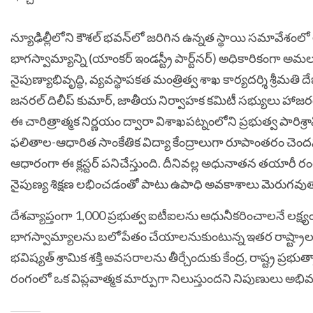
న్యూఢిల్లీలోని కౌశల్ భవన్‌లో జరిగిన ఉన్నత స్థాయి సమావేశం
భాగస్వామ్యాన్ని (యాంకర్ ఇండస్ట్రీ పార్ట్‌నర్) అధికారికంగా అమలులో
నైపుణ్యాభివృద్ధి, వ్యవస్థాపకత మంత్రిత్వ శాఖ కార్యదర్శి శ్రీమతి ద
జనరల్ దిలీప్ కుమార్, జాతీయ నిర్వాహక కమిటీ సభ్యులు హాజ
ఈ చారిత్రాత్మక నిర్ణయం ద్వారా విశాఖపట్నంలోని ప్రభుత్వ పారి
ఫలితాల-ఆధారిత సాంకేతిక విద్యా కేంద్రాలుగా రూపాంతరం చెందను
ఆధారంగా ఈ క్లస్టర్ పనిచేస్తుంది. దీనివల్ల అధునాతన తయారీ రం
నైపుణ్య శిక్షణ లభించడంతో పాటు ఉపాధి అవకాశాలు మెరుగవు
దేశవ్యాప్తంగా 1,000 ప్రభుత్వ ఐటీఐలను ఆధునీకరించాలనే లక్
భాగస్వామ్యాలను బలోపేతం చేయాలనుకుంటున్న ఇతర రాష్ట్రాలక
భవిష్యత్ శ్రామిక శక్తి అవసరాలను తీర్చేందుకు కేంద్ర, రాష్ట్ర ప్
రంగంలో ఒక విప్లవాత్మక మార్పుగా నిలుస్తుందని నిపుణులు అభివర్ణి