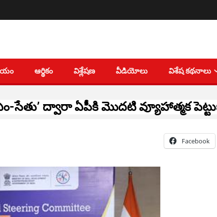
తీయం
ఆర్థికం
విశ్లేషణ
వీడియోలు
విశేష కథనాలు
ఎం-సేతు’ ద్వారా ఏపీకి మొదటి వ్యూహాత్మక పెట్ట
Facebook