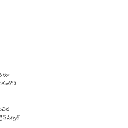
ైన రూ.
 దేశంలోనే
ించిన
ీన్ సిగ్నల్