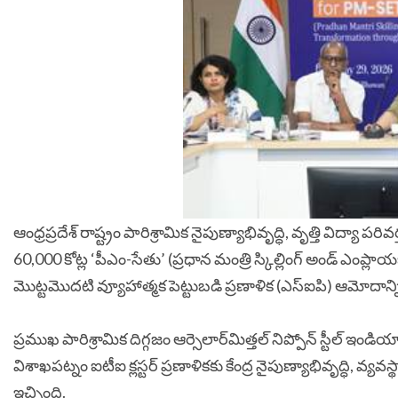
ఆంధ్రప్రదేశ్ రాష్ట్రం పారిశ్రామిక నైపుణ్యాభివృద్ధి, వృత్తి విద్యా ప
60,000 కోట్ల ‘పీఎం-సేతు’ (ప్రధాన మంత్రి స్కిల్లింగ్ అండ్ ఎంప్లా
మొట్టమొదటి వ్యూహాత్మక పెట్టుబడి ప్రణాళిక (ఎస్ఐపి) ఆమోదాన్
ప్రముఖ పారిశ్రామిక దిగ్గజం ఆర్సెలార్­మిత్తల్ నిప్పోన్ స్టీల్ ఇం
విశాఖపట్నం ఐటీఐ క్లస్టర్ ప్రణాళికకు కేంద్ర నైపుణ్యాభివృద్ధి, వ్యవ
ఇచ్చింది.