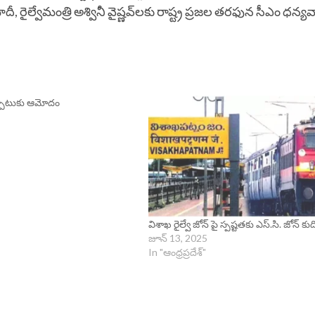
దీ, రైల్వేమంత్రి అశ్వినీ వైష్ణవ్‌లకు రాష్ట్ర ప్రజల తరఫున సీఎం ధన్
ఏర్పాటుకు ఆమోదం
విశాఖ రైల్వే జోన్ పై స్పష్టతకు ఎస్.సి. జోన్ కు
జూన్ 13, 2025
In "ఆంధ్రప్రదేశ్"