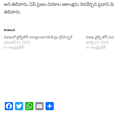
అని తెలిపారు. ఏపీ ప్రజల చిరకాల ఆకాంక్షను నెరవేర్చిన ప్రధాని మో
తెలిపారు.
Related
విశాఖలో రైల్వేజోన్‌ కార్యాలయానికి కేంద్రం గ్రీన్‌సిగ్నల్
విశాఖ రైల్వే జోన్‌ 
నవంబర్ 15, 2022
మార్చి 27, 2022
In "ఆంధ్రప్రదేశ్"
In "ఆంధ్రప్రదేశ్"
Facebook
Twitter
WhatsApp
Email
Share