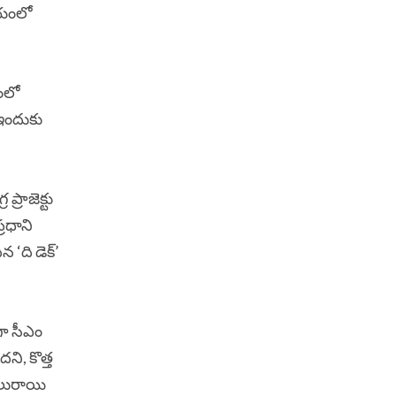
మయంలో
రంలో
 ఇందుకు
రాజెక్టు
రధాని
ది డెక్‌’
గా సీఎం
ని, కొత్త
మైలురాయి