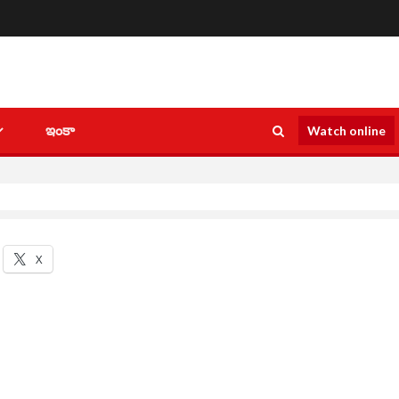
ఇంకా
Watch online
X