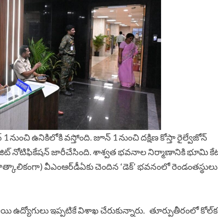
్‌ 1 నుంచి ఉనికిలోకి వస్తోంది. జూన్‌ 1 నుంచి దక్షిణ కోస్తా రైల్వేజోన్‌
్‌ నోటిఫికేషన్‌
జారీచేసింది.
శాశ్వత భవనాల నిర్మాణానికి భూమి క
్కాలికంగా) వీఎంఆర్‌డీఏకు చెందిన ‘డెక్‌’ భవనంలో రెండంతస్థులు
ాయి ఉద్యోగులు ఇప్పటికే విశాఖ చేరుకున్నారు. తూర్పుతీరంలో కోల్‌కత