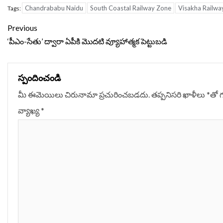
Chandrababu Naidu
South Coastal Railway Zone
Visakha Railwa
Tags:
Continue
Previous
Reading
‘పీఎం-సేతు’ ద్వారా ఏపీకి మొదటి వ్యూహాత్మక పెట్టుబడి
స్పందించండి
మీ ఈమెయిలు చిరునామా ప్రచురించబడదు.
తప్పనిసరి ఖాళీలు
*
‌తో 
వ్యాఖ్య
*