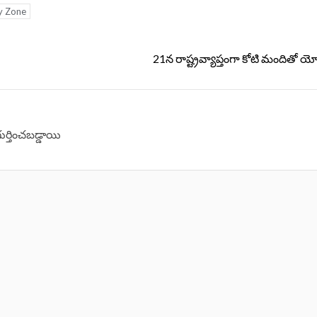
y Zone
21న రాష్ట్రవ్యాప్తంగా కోటి మందితో య
గుర్తించబడ్డాయి