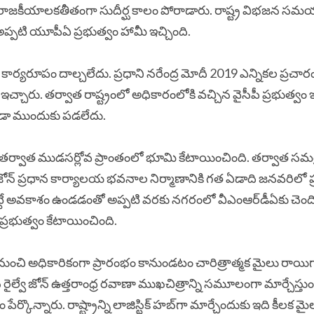
రజలు రాజకీయాలకతీతంగా సుదీర్ఘ కాలం పోరాడారు. రాష్ట్ర విభజన స
ోని అప్పటి యూపీఏ ప్రభుత్వం హామీ ఇచ్చింది.
ది కార్యరూపం దాల్చలేదు. ప్రధాని నరేంద్ర మోదీ 2019 ఎన్నికల ప్రచా
 ఇచ్చారు. తర్వాత రాష్ట్రంలో అధికారంలోకి వచ్చిన వైసీపీ ప్రభుత్వం
ూడా ముందుకు పడలేదు.
వాత ముడసర్లోవ ప్రాంతంలో భూమి కేటాయించింది. తర్వాత సమగ్ర ప్
 జోన్‌ ప్రధాన కార్యాలయ భవనాల నిర్మాణానికి గత ఏడాది జనవరిలో ప్
టే అవకాశం ఉండడంతో అప్పటి వరకు నగరంలో వీఎంఆర్‌డీఏకు చెందిన ‘
రప్రభుత్వం కేటాయించింది.
‌ 1) నుంచి అధికారికంగా ప్రారంభం కానుండటం చారిత్రాత్మక మైలు రాయి
ల్వే జోన్‌ ఉత్తరాంధ్ర రవాణా ముఖచిత్రాన్ని సమూలంగా మార్చేస్తుంద
ేర్కొన్నారు. రాష్ట్రాన్ని లాజిస్టిక్‌ హబ్‌గా మార్చేందుకు ఇది కీలక 