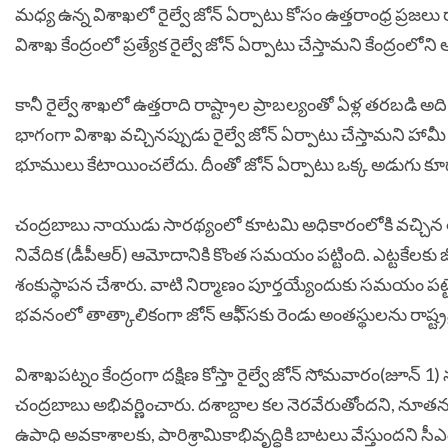
మధ్య ఉన్న విశాఖలో రైల్వే జోన్‌ ఏర్పాటు కోసం ఉత్తరాంధ్ర ప్
విశాఖ కేంద్రంలో ప్రత్యేక రైల్వే జోన్‌ ఏర్పాటు చేస్తామని కేంద్రంల
కానీ రైల్వే శాఖలో ఉత్తరాది రాష్ట్రాల ప్రాబల్యంతో ఏళ్ల తరబడి అ
భాగంగా విశాఖ వచ్చినప్పుడు రైల్వే జోన్‌ ఏర్పాటు చేస్తామని హామీ
భూములు కేటాయించలేదు. దీంతో జోన్‌ ఏర్పాటు ఒక్క అడుగు క
చంద్రబాబు నాయుడు సారథ్యంలో కూటమి అధికారంలోకి వచ్చిన తర్
నివేదిక (డీపీఆర్‌) ఆమోదానికి కొంత సమయం పట్టింది. ఎట్టకేలకు
శంకుస్థాపన చేశారు. వాటి నిర్మాణం పూర్తయ్యేందుకు సమయం పట్
భవనంలో తాత్కాలికంగా జోన్‌ ఆఫీ్‌సకు రెండు అంతస్థులను రాష్ట్
విశాఖపట్నం కేంద్రంగా దక్షిణ కోస్తా రైల్వే జోన్‌ సోమవారం(జూన్
చంద్రబాబు అభివర్ణించారు. దశాబ్దాల కల నెరవేరుతోందని, నూతన రై
ఉపాధి అవకాశాలకు, పారిశ్రామికాభివృద్ధికి బాటలు వేస్తుందని సీఎం ప