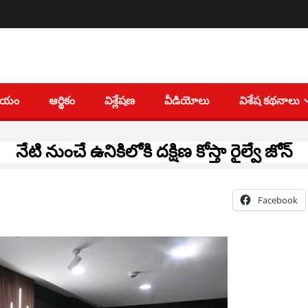
తీయం
ఆర్థికం
విశ్లేషణ
వీడియోలు
విశేష కథనాలు
నేటి నుంచే ఉనికిలోకి దక్షిణ కోస్తా రైల్వే జోన్‌
Facebook