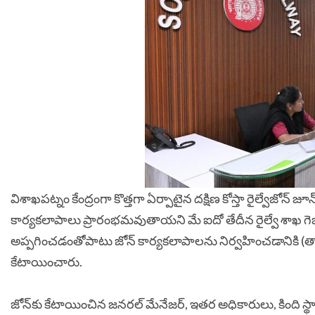
విశాఖపట్నం కేంద్రంగా
కొత్తగా ఏర్పాటైన దక్షిణ కోస్తా రైల్వేజోన్‌ జూన
కార్యకలాపాలు ప్రారంభమవుతాయని మే ఐదో తేదీన రైల్వే శాఖ గెజిట
అప్పగించడంతోపాటు జోన్‌ కార్యకలాపాలను నిర్వహించడానికి (తాత
కేటాయించారు.
జోన్‌కు కేటాయించిన జనరల్‌ మేనేజర్‌, ఇతర అధికారులు, కింది స్థ