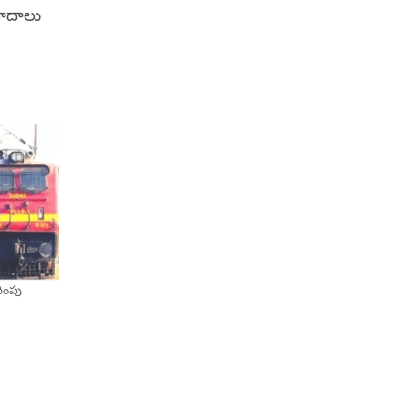
యవాదాలు
దింపు