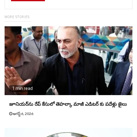
MORE STORIES
1 min read
జూనియ‌ర్‌ను రేప్ కేసులో తెహ‌ల్కా మాజీ ఎడిట‌ర్ కు పదేళ్లు జైలు
ఆగస్ట్ 6, 2026