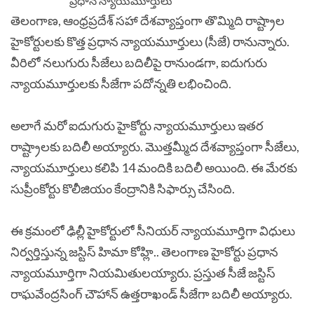
తెలంగాణ, ఆంధ్రప్రదేశ్‌ సహా దేశవ్యాప్తంగా తొమ్మిది రాష్ట్రాల
హైకోర్టులకు కొత్త ప్రధాన న్యాయమూర్తులు (సీజే) రానున్నారు.
వీరిలో నలుగురు సీజేలు బదిలీపై రానుండగా, ఐదుగురు
న్యాయమూర్తులకు సీజేగా పదోన్నతి లభించింది.
అలాగే మరో ఐదుగురు హైకోర్టు న్యాయమూర్తులు ఇతర
రాష్ట్రాలకు బదిలీ అయ్యారు. మొత్తమ్మీద దేశవ్యాప్తంగా సీజేలు,
న్యాయమూర్తులు కలిపి 14 మందికి బదిలీ అయింది. ఈ మేరకు
సుప్రీంకోర్టు కొలీజియం కేంద్రానికి సిఫార్సు చేసింది.
ఈ క్రమంలో ఢిల్లీ హైకోర్టులో సీనియర్‌ న్యాయమూర్తిగా విధులు
నిర్వర్తిస్తున్న జస్టిస్‌ హిమా కోహ్లి.. తెలంగాణ హైకోర్టు ప్రధాన
న్యాయమూర్తిగా నియమితులయ్యారు. ప్రస్తుత సీజే జస్టిస్‌
రాఘవేంద్రసింగ్‌ చౌహాన్‌ ఉత్తరాఖండ్‌ సీజేగా బదిలీ అయ్యారు.