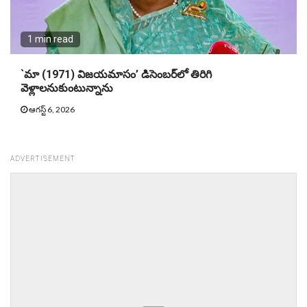
1 min read
`మా (1971) విజయమాసం’ డిసెంబర్‌లో తిరిగి
వెళ్లాలనుకుంటున్నాను
ఆగస్ట్ 6, 2026
ADVERTISEMENT