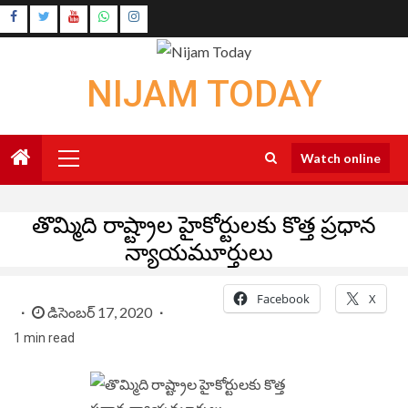
Skip
Instagram
to
Youtube
content
NIJAM TODAY
Primary
Watch online
Menu
తొమ్మిది రాష్ట్రాల హైకోర్టులకు కొత్త ప్రధాన
న్యాయమూర్తులు
Facebook
X
డిసెంబర్ 17, 2020
1 min read