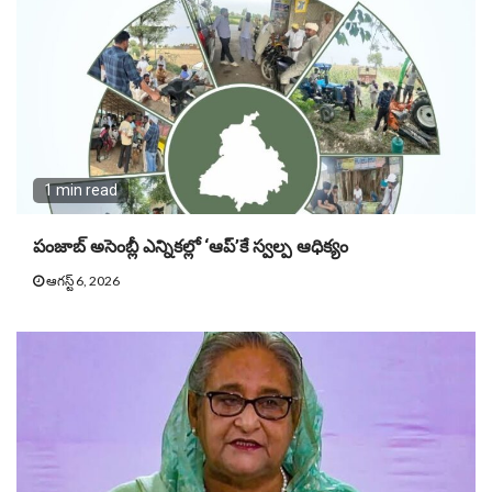
1 min read
పంజాబ్ అసెంబ్లీ ఎన్నికల్లో ‘ఆప్’కే స్వల్ప ఆధిక్యం
ఆగస్ట్ 6, 2026