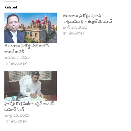
Related
తెలంగాణ హైకోర్టు ప్ర‌ధాన
న్యాయ‌మూర్తిగా ఉజ్జ‌ల్ భుయాన్‌
జూన్ 20, 2022
In "తెలంగాణ"
తెలంగాణ హైకోర్టు సీజే అలోక్‌
అరాధే బదిలీ
జనవరి 8, 2025
In "తెలంగాణ"
హైకోర్టు కొత్త సీజేగా జస్టిస్ అపరేష్
కుమార్‌ సింగ్
జూలై 15, 2025
In "తెలంగాణ"