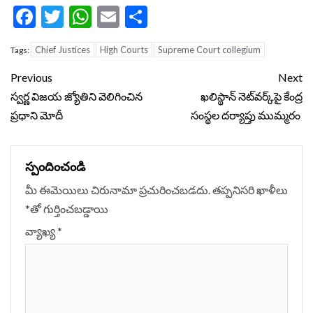
Facebook
Twitter
WhatsApp
Email
Share
Chief Justices
High Courts
Supreme Court collegium
Tags:
Continue
Previous
Next
Reading
స్వర్ణ విజయ జ్యోతిని వెలిగించిన
ఖలిస్థాన్ నెట్‌వర్క్‌పై కేంద్ర
ప్రధాని మోదీ
సంస్థల దర్యాప్తు ముమ్మరం
స్పందించండి
మీ ఈమెయిలు చిరునామా ప్రచురించబడదు.
తప్పనిసరి ఖాళీలు
*
‌తో గుర్తించబడ్డాయి
వ్యాఖ్య
*