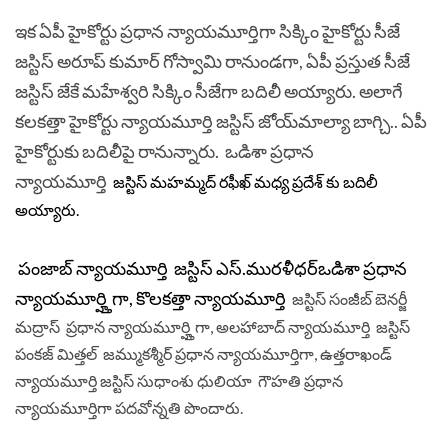
ఇక ఏపీ హైకోర్టు ప్రధాన న్యాయమూర్తిగా సిక్కిం హైకోర్టు సీజే
జస్టిస్‌ అరూప్‌ కుమార్‌ గోస్వామి రానుండగా, ఏపీ ప్రస్తుత సీజే
జస్టిస్‌ జేకే మహేశ్వరి సిక్కిం సీజేగా బదిలీ అయ్యారు. అలాగే
కలకత్తా హైకోర్టు న్యాయమూర్తి జస్టిస్‌ జోయ్‌మాల్యా బాగ్చి.. ఏపీ
హైకోర్టుకు బదిలీపై రానున్నారు. ఒడిశా ప్రధాన
న్యాయమూర్తి
జస్టిస్‌ మహమ్మద్‌ రఫీఖ్‌ మధ్య ప్రదేశ్ కు బదిలీ
అయ్యారు.
పంజాబ్ న్యాయమూర్తి
జస్టిస్‌ ఎస్‌.మురళీధర్‌ఒడిశా ప్రధాన
న్యాయమూర్హ్తిగా, కొలకత్తా న్యాయమూర్తి
జస్టిస్‌ సంజీబ్‌ బెనర్జీ
మద్రాస్‌ ప్రధాన న్యాయమూర్హ్తిగా, అలహాబాద్ న్యాయమూర్తి జస్టిస్‌
పంకజ్‌ మిత్తల్‌ జమ్ముకశ్మీర్‌ ప్రధాన న్యాయమూర్తిగా, ఉత్తరాఖండ్
న్యాయమూర్తి జస్టిస్‌ సుధాంశు ధులియా గౌహతి ప్రధాన
న్యాయమూర్తిగా పదవోన్నతి పొందారు. ‌