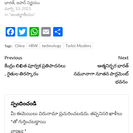
భారత్, జపాన్ నిర్ణయం
మార్చి 10, 2021
In "అంతర్జాతీయం"
Facebook
Twitter
WhatsApp
Email
Share
China
HRW
technology
Turkic Muslims
Tags:
Continue
Previous
Next
Reading
కేంద్రం లిఖిత పూర్వక ప్రతిపాదనలు
ఆత్మనిర్భర భారత్
.. రైతుల తిరస్కారం
నమూనాగా నూతన పార్లమెంట్
భవనం
స్పందించండి
మీ ఈమెయిలు చిరునామా ప్రచురించబడదు.
తప్పనిసరి ఖాళీలు
*
‌తో గుర్తించబడ్డాయి
వ్యాఖ్య
*