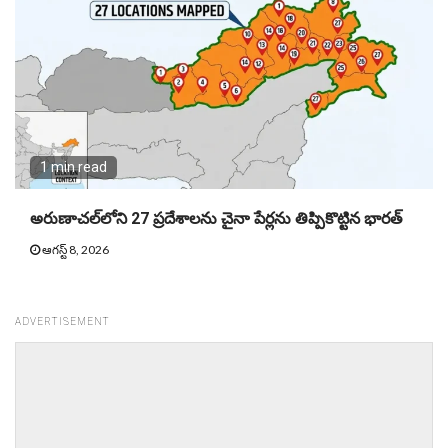
1 min read
అరుణాచల్‌లోని 27 ప్రదేశాలను చైనా పేర్లను తిప్పికొట్టిన భారత్
ఆగస్ట్ 8, 2026
ADVERTISEMENT