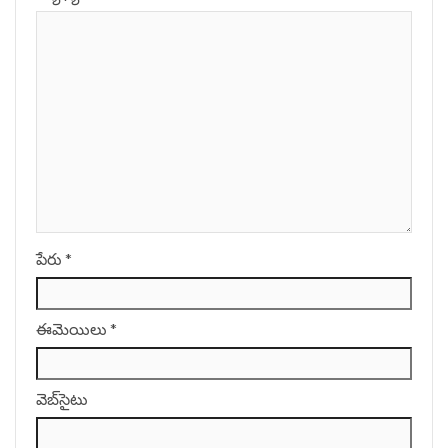
పేరు
*
ఈమెయిలు
*
వెబ్‌సైటు