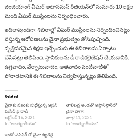
జింజియాంగ్ వీఘర్ అటానమస్ రీజియన్‌లో సుమారు 10 లక్షల
మంది వీఘర్ ముస్లింలను నిర్బంధించారు.
ఇదిలావుండగా, శిబిరాల్లో వీఘర్ ముస్లింలను నిర్బంధించినట్లు
వస్తున్న ఆరోపణలను చైనా ప్రభుత్వం తోసిపుచ్చింది.
వృత్తిపరమైన శిక్షణ ఇచ్చేందుకు ఈ శిబిరాలను ఏర్పాటు
చేసినట్లు తెలిపింది. స్థానికులను డీ రాడికలైజేషన్ చేయడానికి,
ఉగ్రవాదం, వేర్పాటువాదం, అతివాదం వంటివాటితో
పోరాడటానికి ఈ శిబిరాలను నిర్వహిస్తున్నట్లు తెలిపింది.
Related
చైనాకు వణుకు పుట్టిస్తున్న ఆఫ్ఘన్
తాలిబన్ల అండతో అఫ్గానిస్థాన్‌లో
మసీద్ పై దాడి
చైనా పాగా!
అక్టోబర్ 16, 2021
జూలై 11, 2021
In "అంతర్జాతీయం"
In "అంతర్జాతీయం"
ఇండో-పసిఫిక్ లో చైనా కట్టడికై