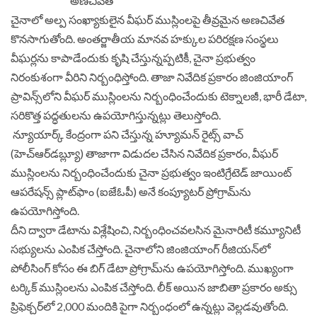
చైనాలో అల్ప సంఖ్యాకులైన వీఘర్ ముస్లింలపై తీవ్రమైన అణచివేత
కొనసాగుతోంది. అంతర్జాతీయ మానవ హక్కుల పరిరక్షణ సంస్థలు
వీఘర్లను కాపాడేందుకు కృషి చేస్తున్నప్పటికీ, చైనా ప్రభుత్వం
నిరంకుశంగా వీరిని నిర్బంధిస్తోంది. తాజా నివేదిక ప్రకారం జింజియాంగ్
ప్రావిన్స్‌లోని వీఘర్ ముస్లింలను నిర్బంధించేందుకు టెక్నాలజీ, భారీ డేటా,
సరికొత్త పద్ధతులను ఉపయోగిస్తున్నట్లు తెలుస్తోంది.
న్యూయార్క్ కేంద్రంగా పని చేస్తున్న హ్యూమన్ రైట్స్ వాచ్
(హెచ్ఆర్‌డబ్ల్యూ) తాజాగా విడుదల చేసిన నివేదిక ప్రకారం, వీఘర్
ముస్లింలను నిర్బంధించేందుకు చైనా ప్రభుత్వం ఇంటిగ్రేటెడ్ జాయింట్
ఆపరేషన్స్ ప్లాట్‌ఫాం (ఐజేఓపీ) అనే కంప్యూటర్ ప్రోగ్రామ్‌ను
ఉపయోగిస్తోంది.
దీని ద్వారా డేటాను విశ్లేషించి, నిర్బంధించవలసిన మైనారిటీ కమ్యూనిటీ
సభ్యులను ఎంపిక చేస్తోంది. చైనాలోని జింజియాంగ్ రీజియన్‌లో
పోలీసింగ్ కోసం ఈ బిగ్ డేటా ప్రోగ్రామ్‌ను ఉపయోగిస్తోంది. ముఖ్యంగా
టర్కిక్ ముస్లింలను ఎంపిక చేస్తోంది. లీక్ అయిన జాబితా ప్రకారం అక్సు
ప్రిఫెక్చర్‌లో 2,000 మందికి పైగా నిర్బంధంలో ఉన్నట్లు వెల్లడవుతోంది.