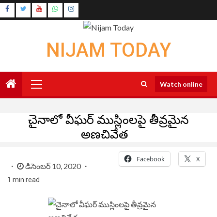
Skip
Instagram
to
Youtube
content
NIJAM TODAY
Primary
Watch online
Menu
చైనాలో వీఘర్ ముస్లింలపై తీవ్రమైన
అణచివేత
Facebook
X
డిసెంబర్ 10, 2020
1 min read