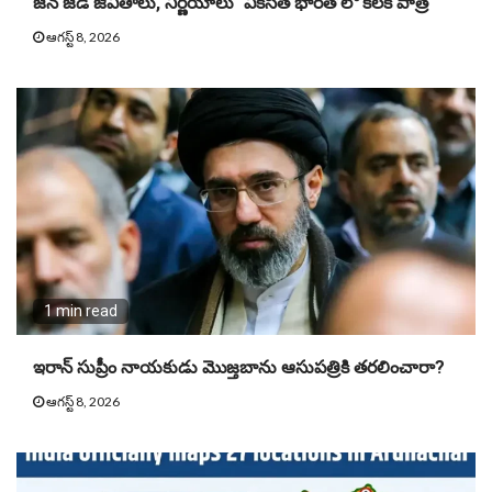
జెన్ జెడ్ జీవితాలు, నిర్ణయాలు `వికసిత భారత్’లో కీలక పాత్ర
ఆగస్ట్ 8, 2026
1 min read
ఇరాన్ సుప్రీం నాయకుడు మొజ్తబాను ఆసుపత్రికి తరలించారా?
ఆగస్ట్ 8, 2026