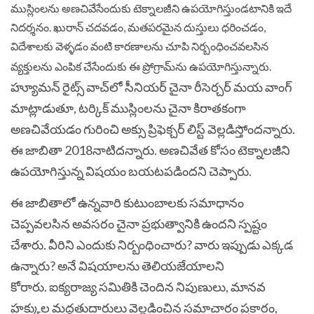
ముస్లింలను అణచివేసేందుకు టెక్నాలజీని ఉపయోగిస్తుండటానికి ఇదే
నిదర్శనం. ఖురాన్ చదవడం, మతపరమైన దుస్తులు ధరించడం,
విదేశాలకు వెళ్ళడం వంటి కారణాలను చూపి నిర్బంధించవలసిన
వ్యక్తులను ఎంపిక చేసేందుకు ఈ ప్రోగ్రామ్‌ను ఉపయోగిస్తున్నారు.
హ్యూమన్ రైట్స్ వాచ్‌లో సీనియర్ చైనా రీసెర్చర్ మయ వాంగ్
మాట్లాడుతూ, టర్కిక్ ముస్లింలను చైనా కిరాతకంగా
అణచివేయడం గురించి అక్సు ప్రిఫెక్చర్‌ లిస్ట్ వెల్లడిస్తోందన్నారు.
ఈ జాబితా 2018నాటిదన్నారు. అణచివేత కోసం టెక్నాలజీని
ఉపయోగిస్తున్న విషయం బయటపడిందని చెప్పారు.
ఈ జాబితాలో ఉన్నవారి కుటుంబాలకు సమాధానం
చెప్పవలసిన అవసరం చైనా ప్రభుత్వానికి ఉందని స్పష్టం
చేశారు. వీరిని ఎందుకు నిర్బంధించారు? వారు ఇప్పుడు ఎక్కడ
ఉన్నారు? అనే విషయాలను తెలియజేయాలని
కోరారు.
ఐక్యరాజ్య సమితికి చెందిన నిపుణులు, మానవ
హక్కుల మద్దతుదారులు వెల్లడించిన సమాచారం ప్రకారం,