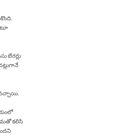
కొంది.
అంటూ
ు బేరర్లు
నట్లుగానే
వచ్చాయి.
ిషయంలో
తమతో కలిసి
ఉందని