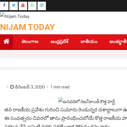
Skip
Instagram
to
Youtube
content
NIJAM TODAY
తెలంగాణ
ఆంధ్రప్రదేశ్
జాతీయం
అంతర్జా
డిసెంబర్ 3, 2020
1 min read
తన రాజకీయ ప్రవేశం గురించి సుమారు రెండున్నర దశాబ్దాలుగా ఊ
ఈ సంవత్సరం చివరలో తాను ప్రారంభించబోయే కొత్త రాజకీయ పార
ప్రకటన చేసి ఇప్పటి వరకు ప్రకటించాక పోవడం గమనార్హం.