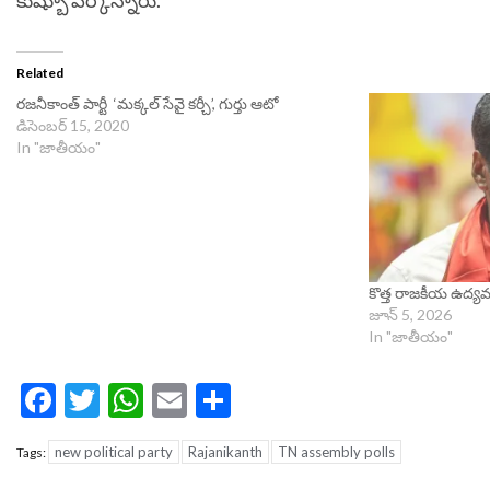
కుష్బూ పేర్కొన్నారు.
Related
రజనీకాంత్‌ పార్టీ ‘మక్కల్ సేవై కర్చీ’, గుర్తు ఆటో
డిసెంబర్ 15, 2020
In "జాతీయం"
కొత్త రాజకీయ ఉద్యమా
జూన్ 5, 2026
In "జాతీయం"
Facebook
Twitter
WhatsApp
Email
Share
new political party
Rajanikanth
TN assembly polls
Tags: