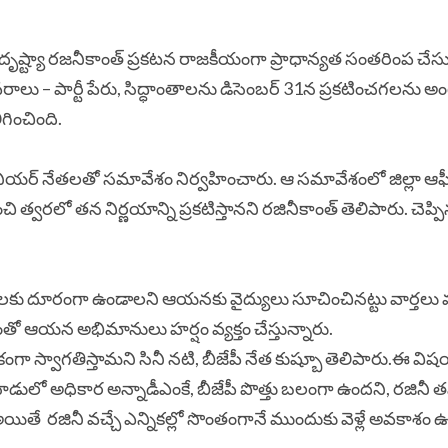
న దృష్ట్యా రజనీకాంత్ ప్రకటన రాజకీయంగా ప్రాధాన్యత సంతరింప చేసు
వరాలు – పార్టీ పేరు, సిద్ధాంతాలను డిసెంబర్ 31న ప్రకటించగలను 
ించింది.
ియర్ నేతలతో సమావేశం నిర్వహించారు. ఆ సమావేశంలో జిల్లా ఆఫీస
 త్వరలో తన నిర్ణయాన్ని ప్రకటిస్తానని రజినీకాంత్ తెలిపారు. చెప్పి
కీయాలకు దూరంగా ఉండాలని ఆయనకు వైద్యులు సూచించినట్టు వార్తలు 
డంతో ఆయన అభిమానులు హర్షం వ్యక్తం చేస్తున్నారు.
గా స్వాగతిస్తామని సినీ నటి, బీజేపీ నేత కుష్బూ తెలిపారు.ఈ వ
ులో అధికార అన్నాడీఎంకే, బీజేపీ పొత్తు బలంగా ఉందని, రజినీ 
 అయితే రజినీ వచ్చే ఎన్నికల్లో సొంతంగానే ముందుకు వెళ్లే అవకాశం 