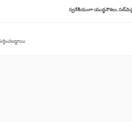
స్వ‌దేశీయంగా యుద్ధ‌నౌక‌లు, స‌బ్‌మెరై
గుర్తించబడ్డాయి