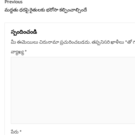
Continue
Previous
Reading
మద్దతు ధరపై రైతులకు భరోసా కల్పించాల్సిందే
స్పందించండి
మీ ఈమెయిలు చిరునామా ప్రచురించబడదు.
తప్పనిసరి ఖాళీలు
*
‌తో 
వ్యాఖ్య
*
పేరు
*