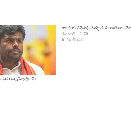
రాజకీయ ప్రవేశంపై మళ్ళి రజనీకాంత్ దాటవే
డిసెంబర్ 1, 2020
In "జాతీయం"
నికి అన్నామలై శ్రీకారం