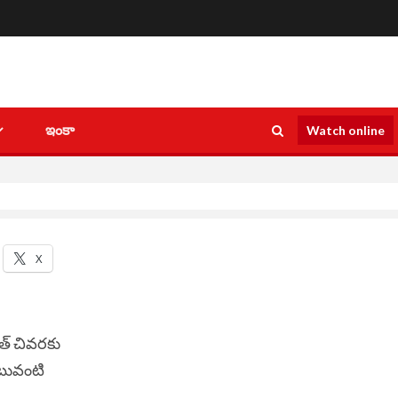
ఇంకా
Watch online
X
త్ చివరకు
ఇటువంటి