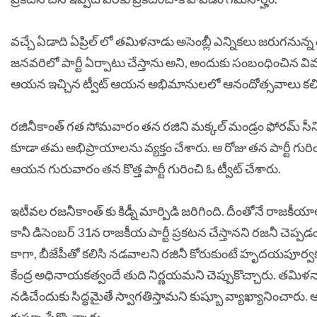
వచ్చే ఏడాది ఏప్రిల్ లో తమిళనాడు అసెంబ్లీ ఎన్నికలు జరుగనున్
జనవరిలో పార్టీ ఏర్పాటు చేస్తాను అని, అందుకు సంబంధించిన వి
ఆయన ఇచ్చిన ట్వీట్ ఆయన అభిమానులలో ఆనందోత్సవాలు కలిగ
రజినీకాంత్ గత సోమవారం తన రజిని మక్కల్ మండ్రం ఫోరమ్ సీన
కూడా తమ అభిప్రాయాలను వ్యక్తం చేశారు. ఆ రోజు తన పార్టీ గురించి
ఆయన గురువారం తన కొత్త పార్టీ గురించి ఓ ట్వీట్ చేశారు.
ఇటీవల రజనీకాంత్ కు కిడ్నీ మార్పిడి జరిగింది. దీంతోనే రాజ
కానీ డిసెంబర్ 31న రాజకీయ పార్టీ ప్రకటన చేస్తానని రజనీ చెప్ప
కాగా, బీజేపీతో కలిసి నడవాలని రజినీ కోరుకుంటే హృదయపూర్వకం
కేంద్ర అధినాయకత్వందే తుది నిర్ణయమని చెప్పుకొచ్చారు.
తమిళనాడ
నడిచేందుకు సిద్ధమైతే స్వాగతిస్తామని కుష్బూ వ్యాఖ్యానించారు.