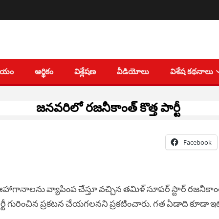
తీయం
ఆర్థికం
విశ్లేషణ
వీడియోలు
విశేష కథనాలు
జనవరిలో రజనీకాంత్ కొత్త పార్టీ
Facebook
హాగానాలను వ్యాపింప చేస్తూ వచ్చిన తమిళ్ సూపర్ స్టార్ రజనీకాం
్టీ గురించిన ప్రకటన చేయగలనని ప్రకటించారు. గత ఏడాది కూడా 