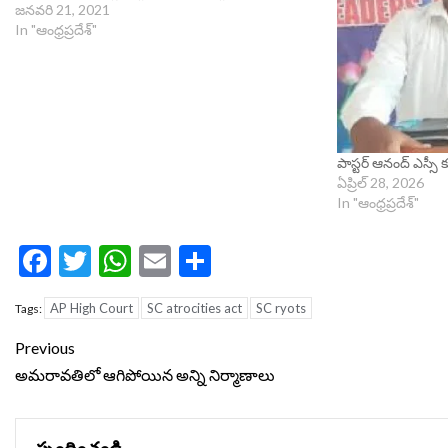
జనవరి 21, 2021
In "ఆంధ్రప్రదేశ్"
పాస్టర్ ఆనంద్ ఎస్సీ క
ఏప్రిల్ 28, 2026
In "ఆంధ్రప్రదేశ్"
Facebook
Twitter
WhatsApp
Email
Share
AP High Court
SC atrocities act
SC ryots
Tags:
Continue
Previous
Reading
అమరావతిలో ఆగిపోయిన అన్ని నిర్మాణాలు