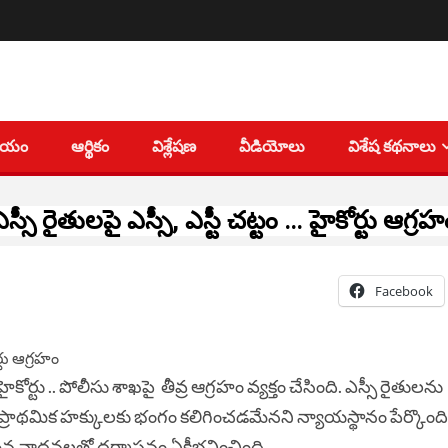
తీయం
ఆర్థికం
విశ్లేషణ
వీడియోలు
విశేష కథనాలు
ఎస్సీ రైతులపై ఎస్సీ, ఎస్టీ చట్టం … హైకోర్టు ఆగ్రహ
Facebook
కోర్టు .. పోలీసు శాఖపై తీవ్ర ఆగ్రహం వ్యక్తం చేసింది. ఎస్సీ రైతులను
ల ప్రాథమిక హక్కులకు భంగం కలిగించడమేనని న్యాయస్థానం పేర్కొంద
న వాదనలతో ధర్మాసనం ఏకీభవించింది.