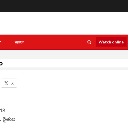
ఇంకా
Watch online
ం
X
 18
ి. రైతుల