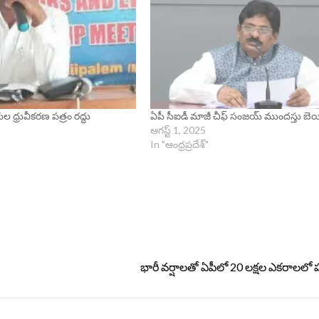
ుల ధ్రువీకరణ పత్రం రద్దు
ఏపీ సీఐడీ మాజీ చీఫ్‌ సంజయ్‌ ముందస్తు బెయిల
ఆగస్ట్ 1, 2025
In "ఆంధ్రప్రదేశ్"
భారీ వర్షాలతో ఏపీలో 20 లక్షల ఎకరాలలో 