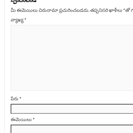
స్పందించండి
మీ ఈమెయిలు చిరునామా ప్రచురించబడదు.
తప్పనిసరి ఖాళీలు
*
‌తో 
వ్యాఖ్య
*
పేరు
*
ఈమెయిలు
*