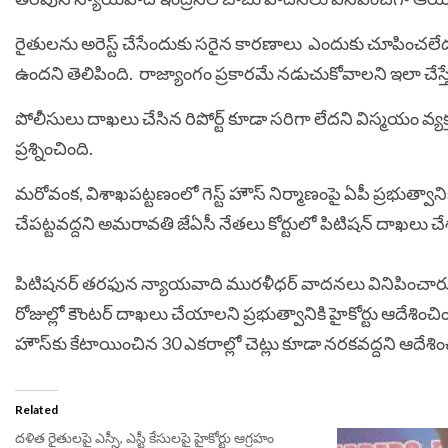
రైతులను అరెస్ట్ చేసేందుకు సరైన కారణాలు ఎందుకు చూపించలేదని అసం
ఉందని తెలిపింది. రాజ్యాంగం ప్రకారమే నడుచుకోవాలని ఇలా చేస్తే 
పోలీసులు దాఖలు చేసిన రిపోర్ట్‌ కూడా సరిగా లేదని విస్మయం వ్య
ప్రశ్నించింది.
మరోవంక, విశాఖపట్టణంలో గెస్ట్ హౌస్ నిర్మాణంపై ఏపీ ప్రభుత్వాని
చేపట్టవద్దని అమరావతి జేఏసీ నేతలు కోర్టులో పిటిషన్ దాఖలు చే
పిటిషనర్ తరఫున న్యాయవాది మురళీధర్ వాదనలు వినిపించారు. గ్రే హా
రోజుల్లో కౌంటర్ దాఖలు చేయాలని ప్రభుత్వానికి హైకోర్టు ఆదేశించి
హౌస్‌కు కేటాయించిన 30 ఎకరాల్లో చెట్లు కూడా నరకవద్దని ఆదేశిం
Related
దళిత రైతులపై ఎస్సీ, ఎస్టీ కేసులపై హైకోర్టు ఆగ్రహం