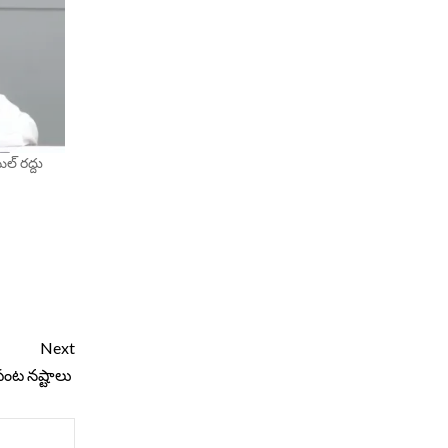
్‌ రద్దు
Next
పంట నష్టాలు