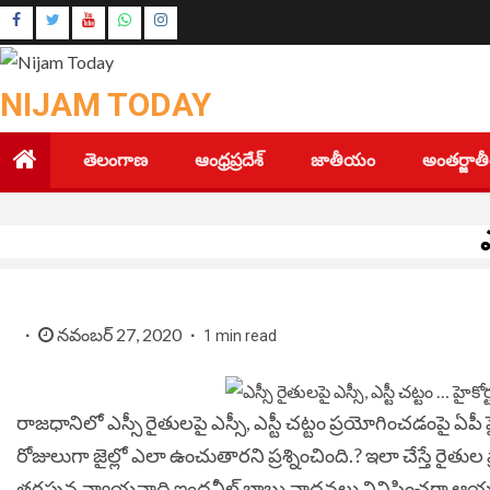
Skip
Instagram
to
Youtube
content
NIJAM TODAY
తెలంగాణ
ఆంధ్రప్రదేశ్
జాతీయం
అంతర్జా
నవంబర్ 27, 2020
1 min read
రాజధానిలో ఎస్సీ రైతులపై ఎస్సీ, ఎస్టీ చట్టం ప్రయోగించడంపై ఏపీ హై
రోజులుగా జైల్లో ఎలా ఉంచుతారని ప్రశ్నించింది.?
ఇలా చేస్తే రైతు
తరపున న్యాయవాది ఇంద్రనీల్ బాబు వాదనలు వినిపించగా ఆయ