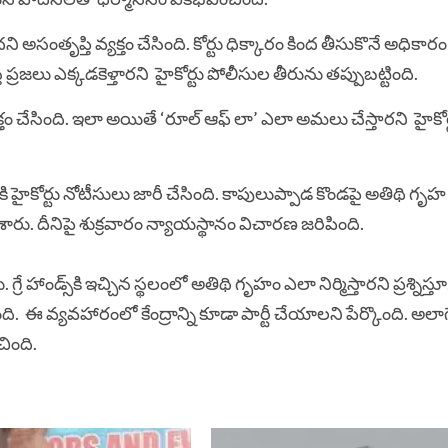
తృప్తి వ్యక్తం చేసింది. కోర్టు ధిక్కారం కింద తీసుకొనే అధికారం క
ప్రజలు ఎక్కడకెళ్తారని హైకోర్టు పోలీసుల తీరును తప్పుబట్టింది.
క్తం చేసింది. ఇలా అయితే ‘రూల్ ఆఫ్ లా’ ఎలా అమలు చేస్తారని హైకోర
కి హైకోర్టు నోటీసులు జారీ చేసింది. కాపులుప్పాడ కొండపై అతిథి గృహ
శారు. దీనిపై శుక్రవారం న్యాయస్థానం విచారణ జరిపింది.
ండ్స్‌కి ఇచ్చిన స్థలంలో అతిథి గృహం ఎలా నిర్మిస్తారని ప్రశ్నిస్త
ంది.
ఈ వ్యవహారంలో కేంద్రాన్ని కూడా పార్టీ చేయాలని పేర్కొంది. అలాగే గ
చింది.