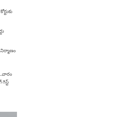
ోర్టుకు
్టు
 నిర్మాణం
ూ..వారం
ెస్ట్‌