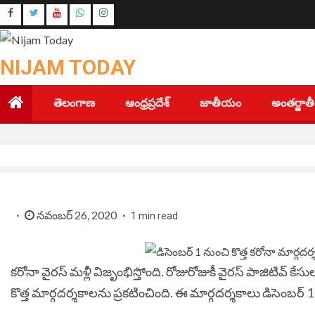
Skip
Instagram
to
Youtube
content
NIJAM TODAY
తెలంగాణ
ఆంధ్రప్రదేశ్
జాతీయం
అంతర్జా
నవంబర్ 26, 2020
1 min read
కరోనా వైరస్ మళ్లీ విజృంభిస్తోంది. రోజురోజుకీ వైరస్ పాజిటివ్ కేసు
కొత్త మార్గదర్శకాలను ప్రకటించింది. ఈ మార్గదర్శకాలు డిసెంబర