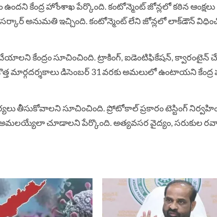
దని కేంద్ర హోంశాఖ పేర్కొంది. కంటోన్మెంట్ జోన్లలో కఠిన ఆంక్షలు
్ అనుమతి ఇచ్చింది. కంటోన్మెంట్ లేని జోన్లలో లాక్‌‌డౌన్ విధించొ
 చేయాలని కేంద్రం సూచించింది. ట్రాకింగ్, ఐడెంటిఫికేషన్, క్వారంటైన్
. ఈ కొత్త మార్గదర్శకాలు డిసెంబర్ 31 వరకు అమలులో ఉంటాయని కేంద్
 తీసుకోవాలని సూచించింది. ప్రోటోకాల్ ప్రకారం టెస్టింగ్ నిర్వహి
ినంగా అమలయ్యేలా చూడాలని పేర్కొంది. అత్యవసర వైద్యం, సరుకుల ర