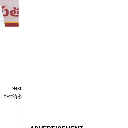
Next
. కుంభవృష్టి