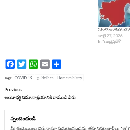
ఏపీలో ఆందోళన కలిగిస
జూలై 27, 2026
In "ఆంధ్రప్రదేశ్"
Facebook
Twitter
WhatsApp
Email
Share
COVID 19
guidelines
Home ministry
Tags:
Continue
Previous
Reading
అయోధ్య విమానాశ్రయానికి రాముడి పేరు
స్పందించండి
మీ ఈమెయిలు చిరునామా ప్రచురించబడదు.
తప్పనిసరి ఖాళీలు
*
‌తో 