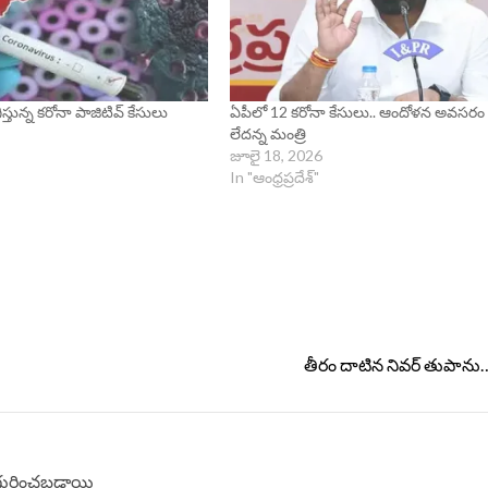
్తున్న కరోనా పాజిటివ్ కేసులు
ఏపీలో 12 కరోనా కేసులు.. ఆందోళన అవసరం
లేదన్న మంత్రి
జూలై 18, 2026
In "ఆంధ్రప్రదేశ్"
తీరం దాటిన నివర్ తుపాను….
గుర్తించబడ్డాయి