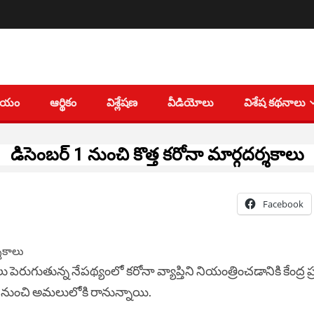
తీయం
ఆర్థికం
విశ్లేషణ
వీడియోలు
విశేష కథనాలు
డిసెంబర్ 1 నుంచి కొత్త కరోనా మార్గదర్శకాలు
Facebook
లు పెరుగుతున్న నేపథ్యంలో కరోనా వ్యాప్తిని నియంత్రించడానికి కేంద్ర 
్ 1 నుంచి అమలులోకి రానున్నాయి.