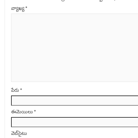
వ్యాఖ్య
*
పేరు
*
ఈమెయిలు
*
వెబ్‌సైటు