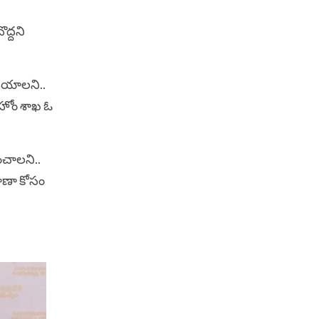
ద్దని
 చేయాలని..
ర హోం శాఖ ఓ
ంచాలని..
వాణా కోసం