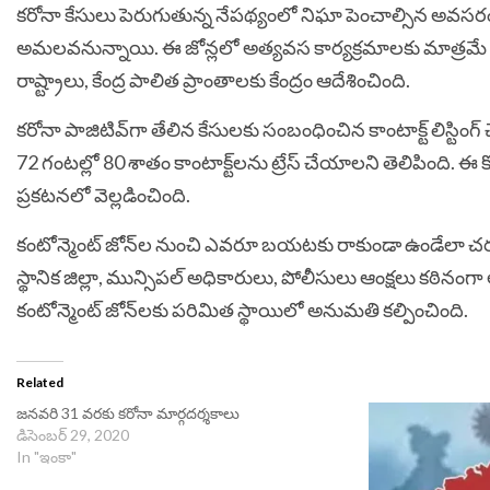
కరోనా కేసులు పెరుగుతున్న నేపథ్యంలో నిఘా పెంచాల్సిన అవసరం ఉం
అమలవనున్నాయి. ఈ జోన్లలో అత్యవస కార్యక్రమాలకు మాత్రమే సర్కార
రాష్ట్రాలు, కేంద్ర పాలిత ప్రాంతాలకు కేంద్రం ఆదేశించింది.
కరోనా పాజిటివ్‌‌గా తేలిన కేసులకు సంబంధించిన కాంటాక్ట్ లిస్టింగ్
72 గంటల్లో 80 శాతం కాంటాక్ట్‌‌లను ట్రేస్ చేయాలని తెలిపింది
ప్రకటనలో వెల్లడించింది.
కంటోన్మెంట్ జోన్‌‌ల నుంచి ఎవరూ బయటకు రాకుండా ఉండేలా చర్యలు
స్థానిక జిల్లా, మున్సిపల్ అధికారులు, పోలీసులు ఆంక్షలు కఠ
కంటోన్మెంట్ జోన్‌‌లకు పరిమిత స్థాయిలో అనుమతి కల్పించింది.
Related
జనవరి 31 వరకు కరోనా మార్గదర్శకాలు
డిసెంబర్ 29, 2020
In "ఇంకా"