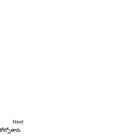
Next
 కోల్పోతారు