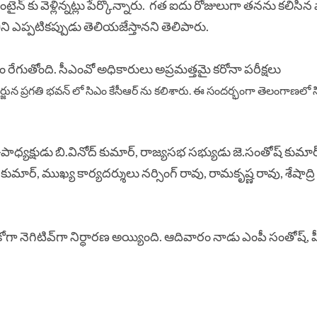
ైన్ కు వెళ్లిన్నట్లు పేర్కొన్నారు. గత ఐదు రోజులుగా తనను కలిస
తిని ఎప్పటికప్పుడు తెలియజేస్తానని తెలిపారు.
 రేగుతోంది. సీఎంవో అధికారులు అప్రమత్తమై కరోనా పరీక్షలు
ార్జున ప్రగతి భవన్ లో సిఎం కేసీఆర్ ను కలిశారు. ఈ సందర్భంగా తెలంగాణలో 
ఉపాధ్యక్షుడు బి.వినోద్ కుమార్, రాజ్యసభ సభ్యుడు జె.సంతోష్ కుమార్
కుమార్, ముఖ్య కార్యదర్శులు నర్సింగ్ రావు, రామకృష్ణ రావు, శేషాద్ర
ుకోగా నెగిటివ్‌గా నిర్ధారణ అయ్యింది. ఆదివారం నాడు ఎంపీ సంతోష్, 