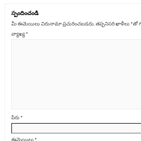
స్పందించండి
మీ ఈమెయిలు చిరునామా ప్రచురించబడదు.
తప్పనిసరి ఖాళీలు
*
‌తో 
వ్యాఖ్య
*
పేరు
*
ఈమెయిలు
*