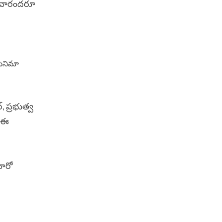
ిన వారందరూ
సినిమా
, ప్రభుత్వ
ి ఈ
హీరో