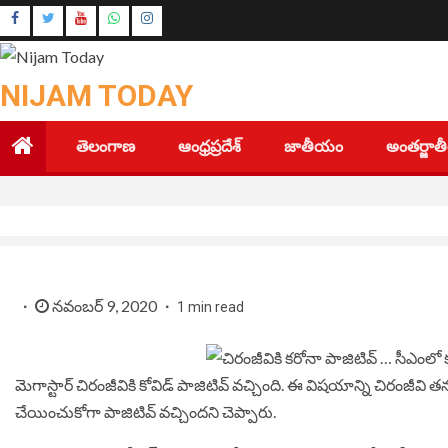
Skip
Instagram
to
Youtube
content
NIJAM TODAY
తెలంగాణ
ఆంధ్రప్రదేశ్
జాతీయం
అంతర్జా
నవంబర్ 9, 2020
1 min read
మెగాస్టార్ చిరంజీవికి కోవిడ్ పాజిటివ్ వచ్చింది. ఈ విషయాన్ని చిరంజీవి తన
చేయించుకోగా పాజిటివ్ వచ్చిందని చెప్పారు.