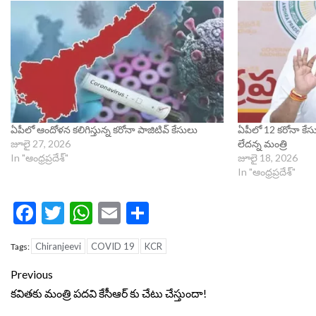
ఏపీలో ఆందోళన కలిగిస్తున్న కరోనా పాజిటివ్ కేసులు
ఏపీలో 12 కరోనా కే
జూలై 27, 2026
లేదన్న మంత్రి
In "ఆంధ్రప్రదేశ్"
జూలై 18, 2026
In "ఆంధ్రప్రదేశ్"
Facebook
Twitter
WhatsApp
Email
Share
Chiranjeevi
COVID 19
KCR
Tags:
Continue
Previous
Reading
కవితకు మంత్రి పదవి కేసీఆర్ కు చేటు చేస్తుందా!