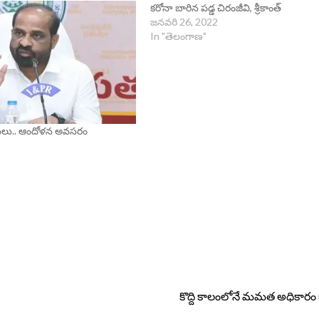
కరోనా బారిన పడ్డ చిరంజీవి, శ్రీకాంత్
జనవరి 26, 2022
In "తెలంగాణ"
సులు.. ఆందోళన అవసరం
కొద్ది కాలంలోనే మమత అధికారం