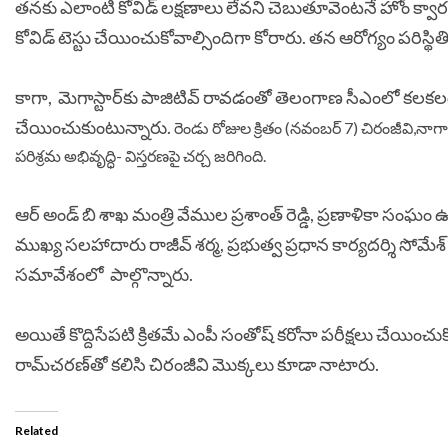
తనకు ఎలాంటి కోవిడ్ లక్షణాలు లేవని చెబుతూవెంటనే హోం క్వారంట
కోవిడ్ టెస్టు చేయించుకోవాల్సిందిగా కోరారు. తన ఆరోగ్యం పరిస్థి
కాగా, మెగాస్టార్‌కు పాజిటివ్ రావడంతో తెలంగాణ సీఎంలో కలకలం
చేయించుకుంటున్నారు.
రెండు రోజుల క్రితం (నవంబర్ 7) చిరంజీవి,నాగ
పరిశ్రమ అభివృద్ధి- విస్తరణపై చర్చ జరిగింది.
ఆర్ అండ్ బి శాఖ మంత్రి వేముల ప్రశాంత్ రెడ్డి, ప్రణాళికా సంఘం 
ముఖ్య సలహాదారు రాజీవ్ శర్మ, ప్రభుత్వ ప్రధాన కార్యదర్శి సోమేశ్ 
సమావేశంలో పాల్గొన్నారు.
అయితే కొద్దిసేపటి క్రితమే ఎంపీ సంతోష్‌ కరోనా పరీక్షలు చేయించ
రామ్‌చరణ్‌తో కలిసి చిరంజీవి మొక్కలు కూడా నాటారు.
Related