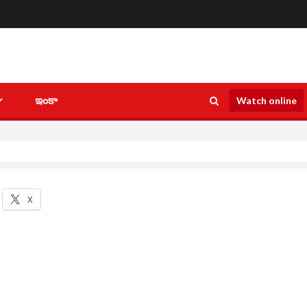
ఇంకా
Watch online
X