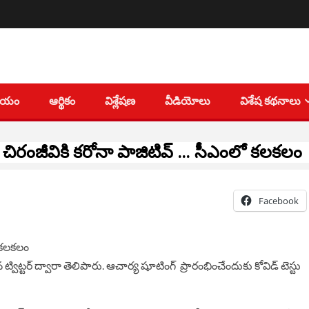
తీయం
ఆర్థికం
విశ్లేషణ
వీడియోలు
విశేష కథనాలు
చిరంజీవికి క‌రోనా పాజిటివ్ … సీఎంలో కలకలం
Facebook
 ట్విట్టర్ ద్వారా తెలిపారు. ఆచార్య షూటింగ్ ప్రారంభించేందుకు కోవిడ్ టెస్టు