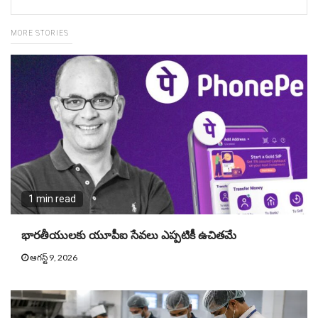
MORE STORIES
1 min read
భారతీయులకు యూపీఐ సేవలు ఎప్పటికీ ఉచితమే
ఆగస్ట్ 9, 2026