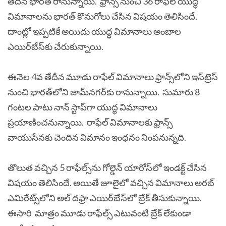
తేదీన భార‌త్ రానున్నాయి. ఫ్రాన్స్ నుంచి 36 రాఫేల్ యుద్ధ
విమానాల‌ను భార‌త్ కొనుగోలు చేసిన విష‌యం తెలిసిందే.
దాంట్లో ఇప్ప‌టికే అయిదు యుద్ధ విమానాలు అంబాల
ఎయిర్‌బేస్‌కు చేరుకున్నాయి.
ఈనెల 4వ తేదీన మూడు రాఫేల్ విమానాలు ఫ్రాన్స్‌లోని ఇస్‌ట్రెస్
నుంచి భార‌త్‌లోని జామ్‌న‌గ‌ర్‌కు రానున్నాయి. సుమారు 8
గంట‌ల పాటు నాన్ స్టాప్‌గా యుద్ధ విమానాలు
ప్ర‌యాణించ‌నున్నాయి. రాఫేల్ విమానాల‌కు ఫ్రాన్స్
వాయుసేన‌కు చెందిన విమానం ఇంధ‌నం నింప‌నున్న‌ది.
తొలుత వ‌చ్చిన 5 రాఫేల్స్‌ను గోల్డెన్ యారోస్‌లో ఇండ‌క్ట్ చేసిన
విష‌యం తెలిసిందే. అయితే జూలైలో వ‌చ్చిన విమానాలు అర‌బ్
ఎమిరేట్స్‌లోని అల్ ద‌ఫ్రా ఎయిర్‌బేస్‌లో బ్రేక్ తీసుకున్నాయి.
ఈసారి మాత్రం మూడు రాఫేల్స్ ఎటువంటి బ్రేక్ లేకుండా