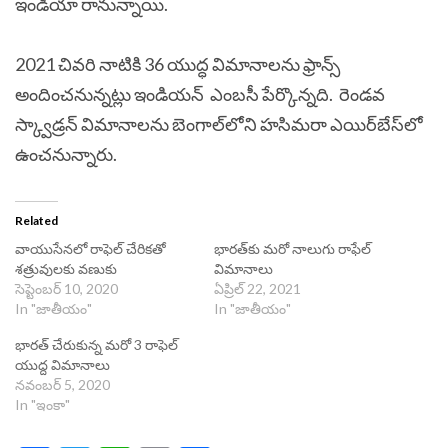
ఇండియా రానున్నాయి.
2021 చివ‌రి నాటికి 36 యుద్ధ విమానాల‌ను ఫ్రాన్స్
అందించ‌నున్న‌ట్లు ఇండియ‌న్ ఎంబ‌సీ పేర్కొన్న‌ది. రెండ‌వ
స్క్వాడ్ర‌న్ విమానాల‌ను బెంగాల్‌లోని హసిమ‌రా ఎయిర్‌బేస్‌లో
ఉంచ‌నున్నారు.
Related
వాయుసేనలో రాఫెల్ చేరికతో
భార‌త్‌కు మ‌రో నాలుగు రాఫేల్
శత్రువులకు వణుకు
విమానాలు
సెప్టెంబర్ 10, 2020
ఏప్రిల్ 22, 2021
In "జాతీయం"
In "జాతీయం"
భారత్‌ చేరుకున్న మరో 3 రాఫెల్‌
యుద్ద విమానాలు
నవంబర్ 5, 2020
In "ఇంకా"