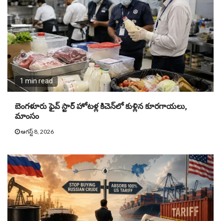
1 min read
బెంగళూరు ఫైవ్ స్టార్ హోటళ్ల కిచెన్‌లో కుళ్లిన కూరగాయలు,
మాంసం
ఆగస్ట్ 8, 2026