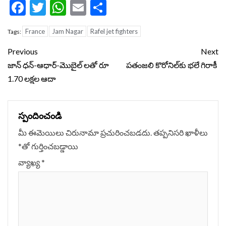
Facebook
Twitter
WhatsApp
Email
Share
France
Jam Nagar
Rafel jet fighters
Tags:
Continue
Previous
Next
Reading
జాన్ ధన్-ఆధార్-మొబైల్ లతో రూ
పతంజలి కొరోనిల్‌‌కు భలే గిరాకీ
1.70 లక్షల ఆదా
స్పందించండి
మీ ఈమెయిలు చిరునామా ప్రచురించబడదు.
తప్పనిసరి ఖాళీలు
*
‌తో గుర్తించబడ్డాయి
వ్యాఖ్య
*