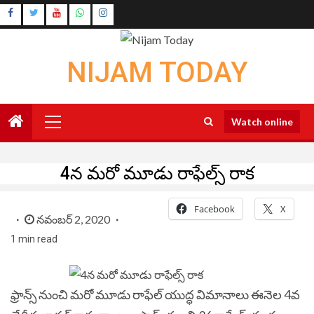
Skip
Instagram
to
Youtube
content
NIJAM TODAY
Primary
Watch online
Menu
4న మ‌రో మూడు రాఫేల్స్‌ రాక‌
Facebook
X
నవంబర్ 2, 2020
1 min read
ఫ్రాన్స్ నుంచి మ‌రో మూడు రాఫేల్‌ యుద్ధ విమానాలు ఈనెల 4వ