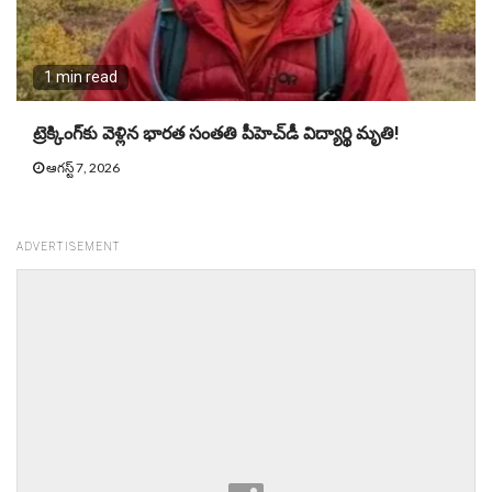
1 min read
ట్రెక్కింగ్‌కు వెళ్లిన భార‌త సంత‌తి పీహెచ్‌డీ విద్యార్థి మృతి!
ఆగస్ట్ 7, 2026
ADVERTISEMENT