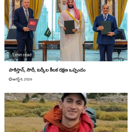
1 min read
పాకిస్తాన్, సౌదీ, టర్కీల కీలక రక్షణ ఒప్పందం
ఆగస్ట్ 8, 2026