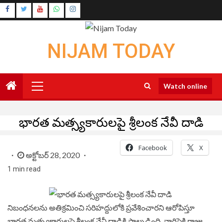
Skip
Instagram
to
Youtube
content
NIJAM TODAY
Primary
Watch online
Menu
భారత మత్స్యకారులపై శ్రీలంక నేవీ దాడి
Facebook
X
అక్టోబర్ 28, 2020
1 min read
నిబంధనలను అతిక్రమించి సరిహద్దులోకి ప్రవేశించారని ఆరోపిస్తూ
భారత మత్స్యకారులపై శ్రీలంక నేవీ దాడికి పాల్పడింది. వారిపైకి గాజు