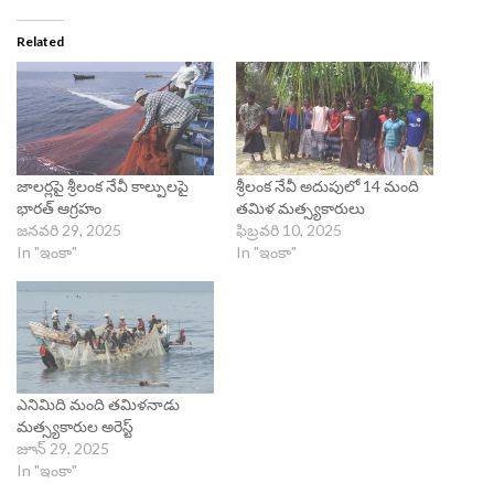
Related
జాలర్లపై శ్రీలంక నేవీ కాల్పులపై
శ్రీలంక నేవీ అదుపులో 14 మంది
భారత్ ఆగ్రహం
తమిళ మత్స్యకారులు
జనవరి 29, 2025
ఫిబ్రవరి 10, 2025
In "ఇంకా"
In "ఇంకా"
ఎనిమిది మంది తమిళనాడు
మత్స్యకారుల అరెస్ట్
జూన్ 29, 2025
In "ఇంకా"