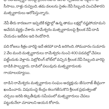
సీసాలు, రాళ్లు రువ్వింది. తమ వలలను సైతం నేవీ సిబ్బంది చించివేశారని
మత్స్యకారులు ఆరోపిస్తున్నారు.
నేవీ తీరు కారణంగా ఇప్పటికే కష్టాల్లో ఉన్న తాము లక్షల్లో నష్టపోయామని
ఆవేదన వ్యక్తం చేశారు. రామేశ్వరం మత్స్యకారులపై శ్రీలంక నేవీ దాడి
చేయడం ఇటీవల ఇది రెండోసారి.
పది రోజలు కిత్రం వారిపై ఇదే తరహా దాడి జరిగింది. సోమవారం సుమారు
2 వేల మంది మత్స్యకారులు రామేశ్వరం నుంచి 400 పడవల్లో చేపలు
పట్టేందుకు వెళ్లారు. పెట్రోలింగ్‌ బోట్‌లో వచ్చిన శ్రీలంక నేవీ సిబ్బంది వారిపై
దాడికి పాల్పడ్డారు. దాడిలో పలువురు మత్స్యకారులకు
గాయాలయ్యాయి.
దాడిని రామేశ్వరం మత్స్యకారుల సంఘం అధ్యక్షుడు జేసురాజ్‌ తీవ్రంగా
ఖండించారు. విషయంపై కేంద్రం కలుగజేసుకొని శ్రీలంక ప్రభుత్వంతో
చర్చలు జరిపి కట్చతీవుకు సమీపంలో మత్స్యకారులు చేపలు
పట్టుకునేలా చూడాలని ఆయన కోరారు.