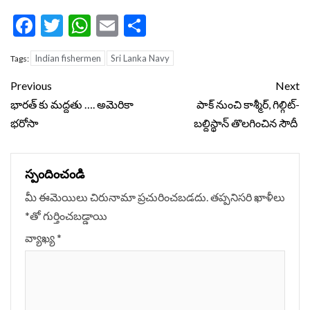
Facebook
Twitter
WhatsApp
Email
Share
Indian fishermen
Sri Lanka Navy
Tags:
Continue
Previous
Next
Reading
భారత్ కు మద్దతు …. అమెరికా
పాక్ నుంచి కాశ్మీర్, గిల్గిట్-
భరోసా
బల్దిస్థాన్ తొలగించిన సౌదీ
స్పందించండి
మీ ఈమెయిలు చిరునామా ప్రచురించబడదు.
తప్పనిసరి ఖాళీలు
*
‌తో గుర్తించబడ్డాయి
వ్యాఖ్య
*