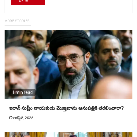
MORE STORIES
1 min read
ఇరాన్ సుప్రీం నాయకుడు మొజ్తబాను ఆసుపత్రికి తరలించారా?
ఆగస్ట్ 8, 2026