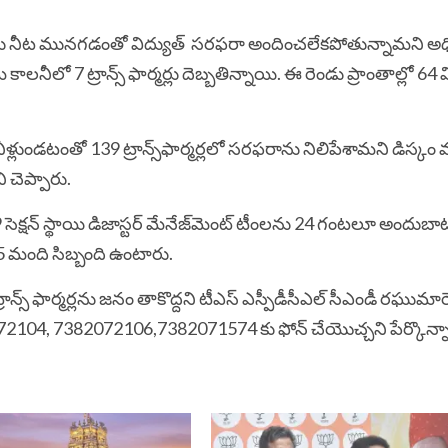
ల్లార్లు నీట మునగడంతో విద్యుత్ సరఫరా అందించలేకపోతున్నామని అ
మ్ కాలనీలో 7 ట్రాన్స్ ఫార్మర్లు దెబ్బతిన్నాయి. ఈ రెండు ప్రాంతాల్లో 64 వి
ా నీళ్లుండటంతో 139 ట్రాన్స్‌‌ఫార్మర్లలో సరఫరాను నిలిపేశామని డిస్కం 
ి చెప్పారు.
9 సెక్షన్ స్థాయి డిజాస్టర్ మేనేజ్‌‌మెంట్ టీంలను 24 గంటలూ అందుబ
 మంది సిబ్బంది​ ఉంటారు.
్స్ ఫార్మర్లను జనం తాకొద్దని టీఎస్​ ఎస్పీడీసీఎల్​ సీఎండీ రఘుమారెడ
2072104, 7382072106,7382071574 కు ఫోన్​ చేయొచ్చని పేర్కొన్న