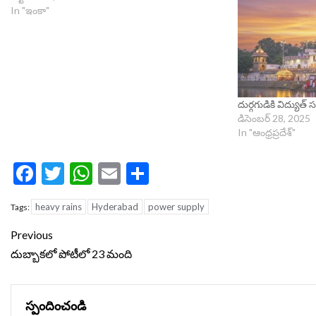
In "ఇంకా"
దుర్గగుడికి విద్యు
డిసెంబర్ 28, 2025
In "ఆంధ్రప్రదేశ్"
Facebook
Twitter
WhatsApp
Email
Share
heavy rains
Hyderabad
power supply
Tags:
Continue
Previous
Reading
దుబ్బాకలో పోటీలో 23 మంది
స్పందించండి