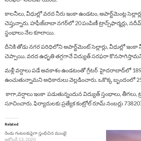
కాలనీలు, వీధుల్లో వరద నీరు ఇంకా ఉండటం, అపార్ట్‌‌మెంట్ల సె
చెప్తున్నారు. హఫీజ్‌‌బాబా నగర్‌‌లో 20 పంపిణీ ట్రాన్స్‌‌ఫార్మర్లు, నదీ
స్థంభాలు నేల కూలాయి.
దీనికి తోడు నగర పరిధిలోని అపార్ట్‌‌మెంట్ సెల్లార్లు, వీధుల్లో ఇంక
చెప్పాయి. వరద ఉధృతి తగ్గగానే విద్యుత్​ సరఫరా కొనసాగిస్తామన
మళ్లీ వర్షాలు పడే అవకాశం‌‌ ఉండటంతో గ్రేటర్‌‌ హైదరాబాద్​లో 18
ఉంచుతున్నామని అధికారులు వెల్లడించారు. ఒకొక్క బృందంలో 25
కాగా,వర్షాలు ఇంకా పడుతున్నందున విద్యుత్ స్తంభాలు, తీగలు, ట్రాన
సూచించారు. ఫిర్యాదులకు ప్రత్యేక కంట్రోల్ రూమ్ నంబర్లు 738
Related
రెండు గంటలకుపైగా స్తంభిచిన ముంబై
అక్టోబర్ 13, 2020