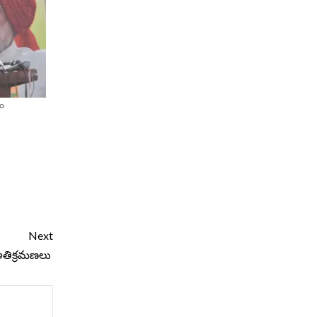
గం
Next
 అతిక్రమణలు