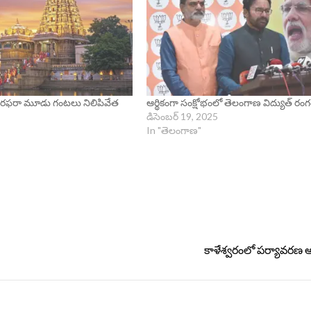
త్ సరఫరా మూడు గంటలు నిలిపివేత
ఆర్థికంగా సంక్షోభంలో తెలంగాణ విద్యుత్ రం
డిసెంబర్ 19, 2025
In "తెలంగాణ"
కాళేశ్వరంలో పర్యావరణ