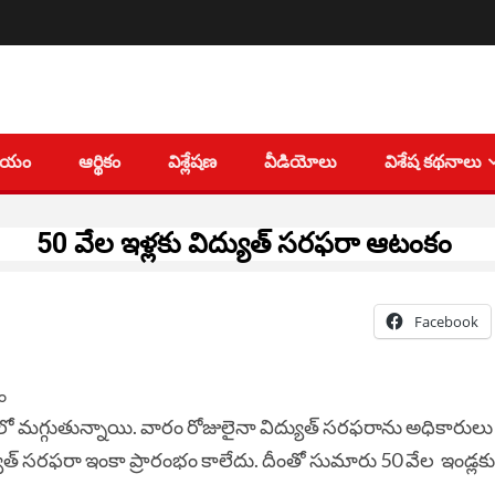
తీయం
ఆర్థికం
విశ్లేషణ
వీడియోలు
విశేష కథనాలు
50 వేల ఇళ్లకు విద్యుత్ సరఫరా ఆటంకం
Facebook
లో మగ్గుతున్నాయి. వారం రోజులైనా విద్యుత్ సరఫరాను అధికారులు
్యుత్ సరఫరా ఇంకా ప్రారంభం కాలేదు. దీంతో సుమారు 50 వేల ఇండ్లకు 