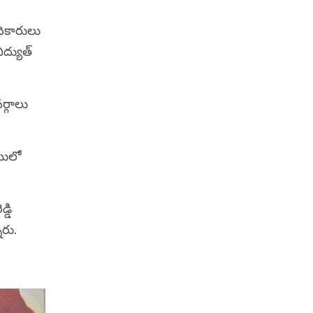
ధికారులు
ద్యుత్‌‌
వర్గాలు
ాటులో
్డి
ారు.