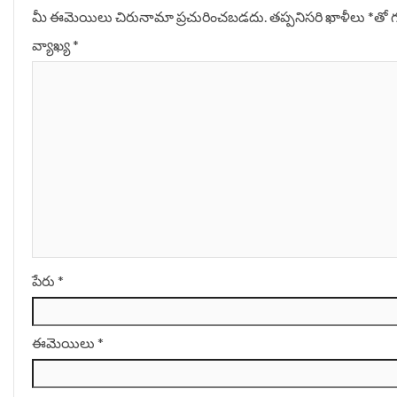
మీ ఈమెయిలు చిరునామా ప్రచురించబడదు.
తప్పనిసరి ఖాళీలు
*
‌తో 
వ్యాఖ్య
*
పేరు
*
ఈమెయిలు
*