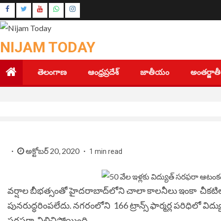
Skip
Instagram
to
Youtube
content
NIJAM TODAY
తెలంగాణ
ఆంధ్రప్రదేశ్
జాతీయం
అంతర్జా
అక్టోబర్ 20, 2020
1 min read
వర్షాల బీభత్సంతో హైదరాబాద్‌‌లోని చాలా కాలనీలు ఇంకా చీకటి
పునరుద్ధరింపలేదు. నగరంలోని 166 ట్రాన్స్ ఫార్మర్ల పరిధిలో విద
సరఫరా నిలిచిపోయింది.