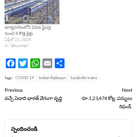
భాగ్యనగరంలోని వివిధ స్టేషన్ల
నుంచి 8 కొత్త రైళ్లు
ఏప్రిల్ 22, 2026
In "తెలంగాణ"
Facebook
Twitter
WhatsApp
Email
Share
COVID 19
Indian Railways
Satabdhi trains
Tags:
Continue
Previous
Next
Reading
వచ్చే ఏడాది భారత్ వేగంగా వృద్ధి
రూ.1,23,474 కోట్ల పన్నులు
రిఫండ్
స్పందించండి