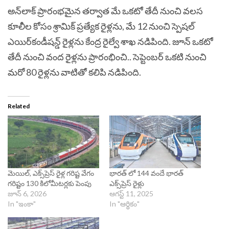
అన్‌లాక్‌ ప్రారంభమైన తర్వాత మే ఒకటో తేదీ నుంచి వలస
కూలీల కోసం శ్రామిక్‌ ప్రత్యేక రైళ్లను, మే 12 నుంచి స్పెషల్‌
ఎయిర్‌కండీషన్డ్‌ రైళ్లను కేంద్ర రైల్వే శాఖ నడిపింది. జూన్‌ ఒకటో
తేదీ నుంచి వంద రైళ్లను ప్రారంభించి.. సెప్టెంబర్‌ ఒకటి నుంచి
మరో 80 రైళ్లను వాటితో కలిపి నడిపింది.
Related
మెయిల్, ఎక్స్‌ప్రెస్ రైళ్ల గరిష్ట వేగం
భారత్ లో 144 వందే భారత్
గరిష్టం 130 కిలోమీటర్లకు పెంపు
ఎక్స్‌ప్రెస్ రైళ్లు
జూన్ 6, 2026
ఆగస్ట్ 11, 2025
In "ఇంకా"
In "ఆర్థికం"