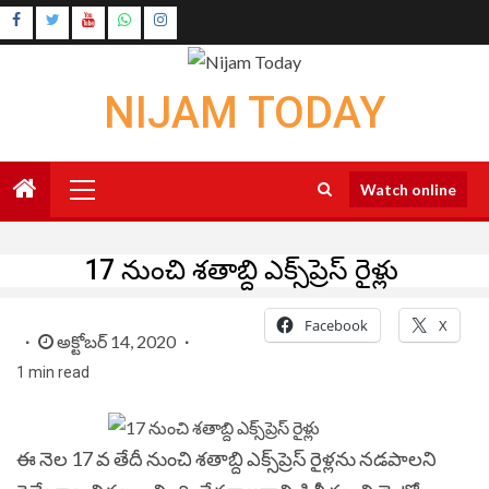
Skip
Instagram
to
Youtube
content
NIJAM TODAY
Primary
Watch online
Menu
17 నుంచి శతాబ్ది ఎక్స్‌ప్రెస్‌ రైళ్లు
Facebook
X
అక్టోబర్ 14, 2020
1 min read
ఈ నెల 17 వ తేదీ నుంచి శతాబ్ది ఎక్స్‌ప్రెస్‌ రైళ్లను నడపాలని