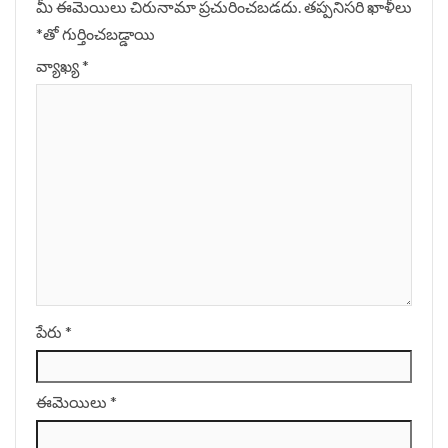
మీ ఈమెయిలు చిరునామా ప్రచురించబడదు.
తప్పనిసరి ఖాళీలు
*
‌తో గుర్తించబడ్డాయి
వ్యాఖ్య
*
పేరు
*
ఈమెయిలు
*