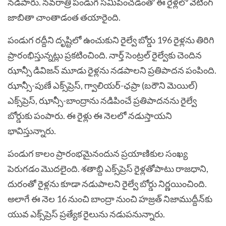
నడిపారు. నవరాత్రి పండుగ సమీపించడంతో ఈ రైళ్లలో వేటింగ్‌
జాబితా చాంతాడంత తయారైంది.
పండుగ రద్దీని దృష్టిలో ఉంచుకుని రైల్వే బోర్డు 196 రైళ్లను తిరిగి
ప్రారంభిస్తున్నట్లు ప్రకటించింది. నార్త్ సెంట్రల్ రైల్వేకు చెందిన
ఝాన్సీ డివిజన్ మూడు రైళ్లను నడపాలని ప్రతిపాదన పంపింది.
ఝాన్సీ-పుణే ఎక్స్‌ప్రెస్, గ్వాలియర్-ఛప్రా (బరౌని మెయిల్)
ఎక్స్‌ప్రెస్, ఝాన్సీ-బాంద్రాను నడిపించే ప్రతిపాదనను రైల్వే
బోర్డుకు పంపారు. ఈ రైళ్లు ఈ నెలలో నడుస్తాయని
భావిస్తున్నారు.
పండుగ కాలం ప్రారంభమైనందున ప్రయాణికుల సంఖ్య
పెరుగడం మొదలైంది. శతాబ్ది ఎక్స్‌ప్రెస్‌ రైళ్లతోపాటు రాజధాని,
దురంతో రైళ్లను కూడా నడుపాలని రైల్వే బోర్డు నిర్ణయించింది.
అలాగే ఈ నెల 16 నుంచి బాంద్రా నుంచి హజ్రత్‌ నిజాముద్దీన్‌కు
యువ ఎక్స్‌ప్రెస్‌ ప్రత్యేక రైలును నడుపనున్నారు.