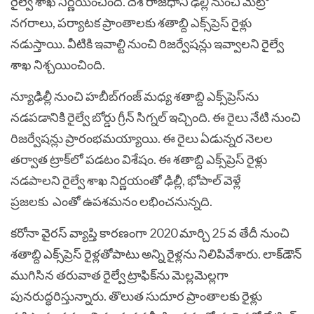
రైల్వే శాఖ నిర్ణయించింది. దేశ రాజధాని ఢిల్లీ నుంచి మెట్రో
నగరాలు, పర్యాటక ప్రాంతాలకు శతాబ్ది ఎక్స్‌ప్రెస్‌ రైళ్లు
నడుస్తాయి. వీటికి ఇవాల్టి నుంచి రిజర్వేషన్లు ఇవ్వాలని రైల్వే
శాఖ నిశ్చయించింది.
న్యూఢిల్లీ నుంచి హబీబ్‌గంజ్ మధ్య శతాబ్ది ఎక్స్‌ప్రెస్‌ను
నడపడానికి రైల్వే బోర్డు గ్రీన్ సిగ్నల్ ఇచ్చింది. ఈ రైలు నేటి నుంచి
రిజర్వేషన్లు ప్రారంభమయ్యాయి. ఈ రైలు ఏడున్నర నెలల
తర్వాత ట్రాక్‌లో పడటం విశేషం. ఈ శతాబ్ది ఎక్స్‌ప్రెస్‌ రైళ్లు
నడపాలని రైల్వే శాఖ నిర్ణయంతో ఢిల్లీ, భోపాల్ వెళ్లే
ప్రజలకు ఎంతో ఉపశమనం లభించనున్నది.
కరోనా వైరస్‌ వ్యాప్తి కారణంగా 2020 మార్చి 25 వ తేదీ నుంచి
శతాబ్ది ఎక్స్‌ప్రెస్ రైళ్లతోపాటు అన్ని రైళ్లను నిలిపివేశారు. లాక్‌డౌన్
ముగిసిన తరువాత రైల్వే ట్రాఫిక్‌ను మెల్లమెల్లగా
పునరుద్ధరిస్తున్నారు. తొలుత సుదూర ప్రాంతాలకు రైళ్లు