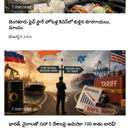
1 min read
బెంగళూరు ఫైవ్ స్టార్ హోటళ్ల కిచెన్‌లో కుళ్లిన కూరగాయలు,
మాంసం
ఆగస్ట్ 8, 2026
1 min read
భారత్, చైనాలతో సహా 5 దేశాలపై అమెరికా 100 శాతం టారిఫ్‌!