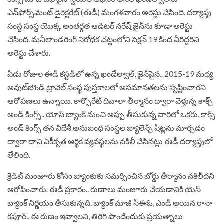
ఎన్‌ఫోర్స్‌మెంట్ డైరెక్టరేట్ (ఈడీ) మంగళవారం అరెస్టు చేసింది. దర్యాప్తు
సంస్థ సంస్థ యొక్క అంతర్గత ఆడిటర్ నరేష్ జైన్‌ను కూడా అరెస్టు
చేసింది. మనీలాండరింగ్ నిరోధక చట్టంలోని సెక్షన్ 19 కింద వీరిద్దరిని
అరెస్టు చేశారు.
ఏడు రోజుల ఈడీ కస్టడీలో ఉన్న ఖండేల్వాల్, జైన్‌పైన.. 2015-19 మధ్య
అవుట్‌బౌండ్ ట్రావెల్ సంస్థ పుస్తకాలలో అసమానతలను సృష్టించారని
ఆరోపణలు ఉన్నాయి. కార్పొరేట్ దివాలా తీర్మానం ద్వారా వెళ్తున్న కాక్స్
అండ్‌ కింగ్స్.. యోస్‌ బ్యాంక్ నుంచి అప్పు తీసుకున్న వారిలో ఒకరు. కాక్స్
అండ్‌ కింగ్స్ తన విదేశీ అనుబంధ సంస్థల బ్యాలెన్స్ షీట్లను మార్చడం
ద్వారా దాని ఏకీకృత ఆర్థిక వ్యవస్థలను నకిలీ చేసినట్లు ఈడీ దర్యాప్తులో
తేలింది.
క్రెడిట్ మంజూరు కోసం బ్యాంకుకు సమర్పించిన బోర్డు తీర్మానం నకిలీదని
ఆరోపించారు. ఈడీ ప్రకారం.. రుణాలు మంజూరు చేయడానికి యెస్‌
బ్యాంక్ నిర్ణయం తీసుకున్నది. బ్యాంక్‌ మాజీ సీఈఓ, ఎండీ అయిన రానా
కపూర్.. ఈ రుణం ఇవ్వాలని, తిరిగి పొందేందుకు ప్రయత్నాలు