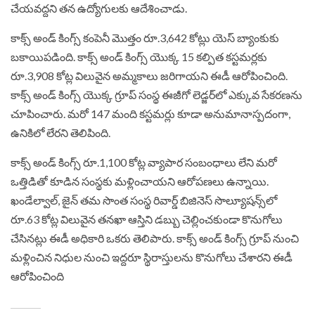
చేయవద్దని తన ఉద్యోగులకు ఆదేశించాడు.
కాక్స్ అండ్‌ కింగ్స్ కంపెనీ మొత్తం రూ.3,642 కోట్లు యెస్‌ బ్యాంకుకు
బకాయిపడింది. కాక్స్ అండ్ కింగ్స్ యొక్క 15 కల్పిత కస్టమర్లకు
రూ.3,908 కోట్ల విలువైన అమ్మకాలు జరిగాయని ఈడీ ఆరోపించింది.
కాక్స్ అండ్‌ కింగ్స్ యొక్క గ్రూప్‌ సంస్థ ఈజీగో లెడ్జర్‌లో ఎక్కువ సేకరణను
చూపించారు. మరో 147 మంది కస్టమర్లు కూడా అనుమానాస్పదంగా,
ఉనికిలో లేరని తెలిపింది.
కాక్స్ అండ్ కింగ్స్ రూ.1,100 కోట్ల వ్యాపార సంబంధాలు లేని మరో
ఒత్తిడితో కూడిన సంస్థకు మళ్లించాయని ఆరోపణలు ఉన్నాయి.
ఖండేల్వాల్, జైన్ తమ సొంత సంస్థ రివార్డ్ బిజినెస్ సొల్యూషన్స్‌లో
రూ.63 కోట్ల విలువైన తనఖా ఆస్తిని డబ్బు చెల్లించకుండా కొనుగోలు
చేసినట్లు ఈడీ అధికారి ఒకరు తెలిపారు. కాక్స్ అండ్ కింగ్స్ గ్రూప్ నుంచి
మళ్లించిన నిధుల నుంచి ఇద్దరూ స్థిరాస్తులను కొనుగోలు చేశారని ఈడీ
ఆరోపించింది