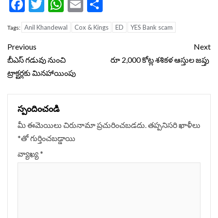
Facebook
Twitter
WhatsApp
Email
Share
Anil Khandewal
Cox & Kings
ED
YES Bank scam
Tags:
Continue
Previous
Next
Reading
బీఎస్ గడువు నుంచి
రూ 2,000 కోట్ల శశికళ ఆస్తుల జప్తు
ట్రాక్టర్లకు మినహాయింపు
స్పందించండి
మీ ఈమెయిలు చిరునామా ప్రచురించబడదు.
తప్పనిసరి ఖాళీలు
*
‌తో గుర్తించబడ్డాయి
వ్యాఖ్య
*