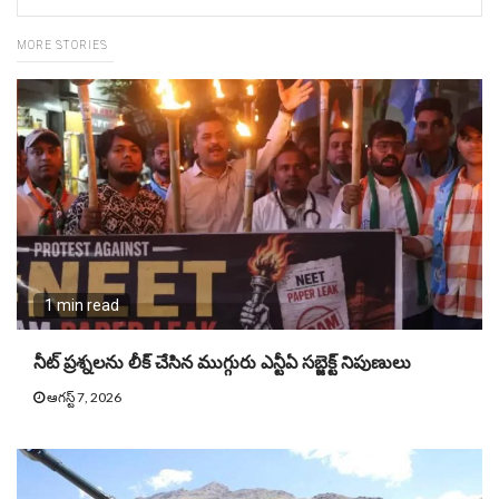
MORE STORIES
1 min read
నీట్ ప్ర‌శ్న‌ల‌ను లీక్ చేసిన ముగ్గురు ఎన్టీఏ స‌బ్జెక్ట్ నిపుణులు
ఆగస్ట్ 7, 2026