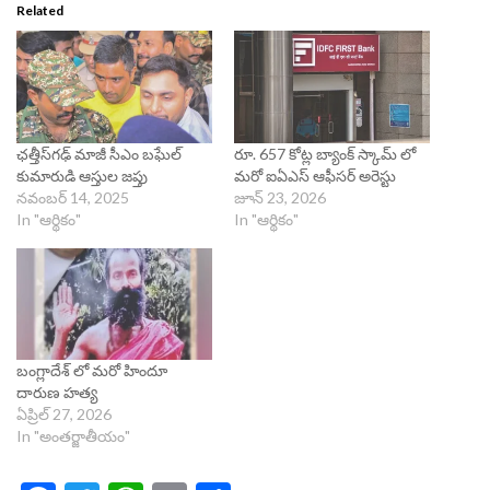
Related
ఛత్తీస్‌గఢ్‌ మాజీ సీఎం బఘేల్‌
రూ. 657 కోట్ల బ్యాంక్ స్కామ్‌ లో
కుమారుడి ఆస్తుల జప్తు
మ‌రో ఐఏఎస్ ఆఫీస‌ర్‌ అరెస్టు
నవంబర్ 14, 2025
జూన్ 23, 2026
In "ఆర్థికం"
In "ఆర్థికం"
బంగ్లాదేశ్ లో మరో హిందూ
దారుణ హత్య
ఏప్రిల్ 27, 2026
In "అంతర్జాతీయం"