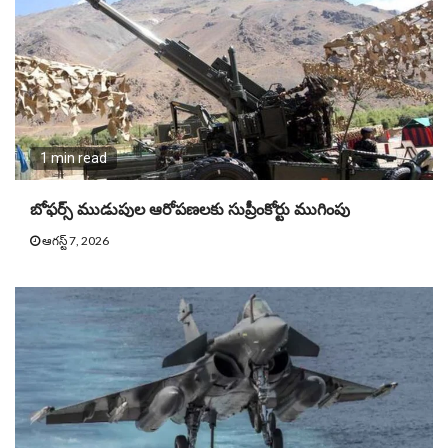
1 min read
బోఫర్స్ ముడుపుల ఆరోపణలకు సుప్రీంకోర్టు ముగింపు
ఆగస్ట్ 7, 2026