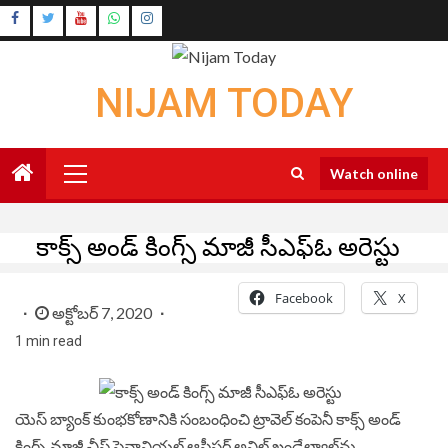
Skip
Instagram
to
Youtube
content
NIJAM TODAY
Primary
Watch online
Menu
కాక్స్ అండ్‌ కింగ్స్ మాజీ సీఎఫ్‌ఓ అరెస్టు
Facebook
X
అక్టోబర్ 7, 2020
1 min read
యెస్‌ బ్యాంక్ కుంభకోణానికి సంబంధించి ట్రావెల్ కంపెనీ కాక్స్ అండ్‌
కింగ్స్ మాజీ చీఫ్ ఫైనాన్షియల్ ఆఫీసర్ అనిల్ ఖండేల్వాల్‌ను