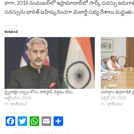
కాగా, 2016 నంవంబర్‌లో ఇస్లామాబాద్‌లో సార్క్‌ సదస్సు జరుగాల్
సదస్సును భారత్‌ బహిష్కరించగా మెజార్టీ సభ్య దేశాలు మద్దుతు పల
Related
ద్వైపాక్షిక చర్చల కోసం పాకిస్తాన్ వెళ్లడం లేదు
పహల్గాం ఉగ్రదాడికి 
అక్టోబర్ 6, 2024
ఏప్రిల్ 24, 2025
In "జాతీయం"
In "జాతీయం"
Facebook
Twitter
WhatsApp
Email
Share