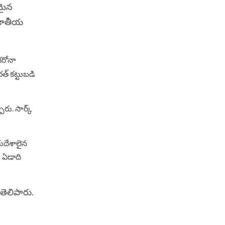
యమైన
, జాతీయ
కరోనా
్‌ కట్టుబడి
ారు. సార్క్
గుదేశాలైన
ఈ ఏడాది
తెలిపారు.