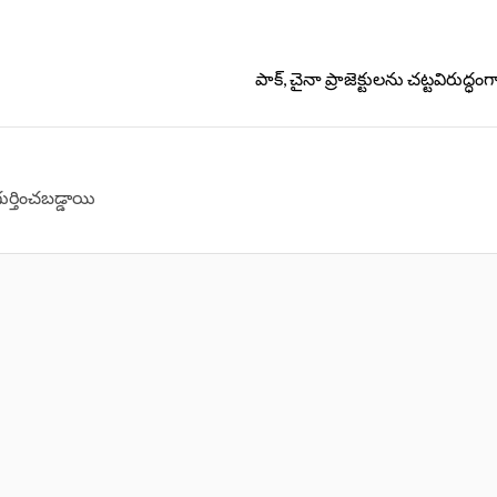
పాక్‌, చైనా ప్రాజెక్టులను చట్టవిరుద్ధం
గుర్తించబడ్డాయి