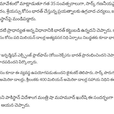
్రుల సమావేశంలో మాట్లాడుతూ గత 35 సంవత్సరాలుగా, సార్క్ గణనీ
, శ్రేయస్సు కోసం భారత్‌ చేస్తున్న ప్రయత్నాలకు ఉగ్రవాద చర్యలు
ాన్‌పై మండిపడ్డారు.
ి ప్రాధాన్యత అన్న విధానానికి భారత్‌ కట్టుబడి ఉన్నదని చెప్పారు.
ం కోసం పది మిలియన్‌ డాలర్ల అత్యవసర నిధి ఏర్పాటు నిబద్ధతకు కూడా భారత
ేషన్ ఎక్స్ఛేంజ్ ప్లాట్‌ఫామ్ (కోయినెక్స్)ను భారత్‌ ప్రారంభించిందని చెప్ప
ోహదపడిందని పేర్కొన్నారు.
నం కోసం కూడా ఈ వ్యవస్థ ఉపయోగపడుతుందని జైశంకర్‌ తెలిపారు. సార్క్‌ పొరు
అమెరికా డాలర్లు, శ్రీలంకకు 400 మిలియన్‌ అమెరికా డాలర్ల సహాయ నిధిని 
ని పాకిస్థాన్‌ విదేశాంగ మంత్రి షా మహమూద్ ఖురేషి ఈ సందర్భంగా 
ని ఆయన చెప్పారు.