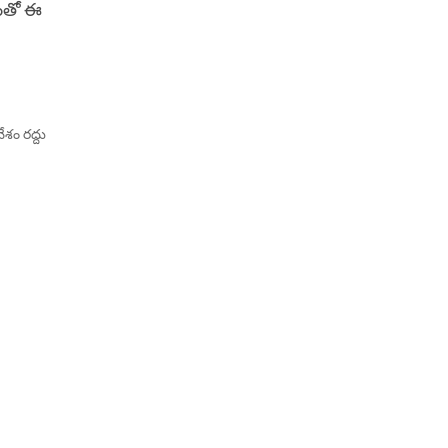
డంతో ఈ
ేశం రద్దు