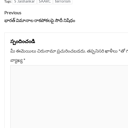
S Jaishankar
SAARC
terrorism
Tags:
Continue
Previous
Reading
భారత్‌ విమానాల రాకపోకలపై సౌదీ నిషేధం
స్పందించండి
మీ ఈమెయిలు చిరునామా ప్రచురించబడదు.
తప్పనిసరి ఖాళీలు
*
‌తో 
వ్యాఖ్య
*