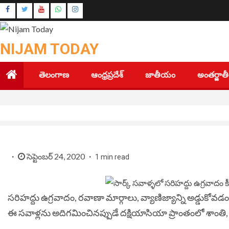
Skip
Instagram
to
Youtube
content
NIJAM TODAY
తెలంగాణ
ఆంధ్రప్రదేశ్
జాతీయం
అంతర్జా
సెప్టెంబర్ 24, 2020
1 min read
సరిహద్దు ఉగ్రవాదం, రవాణా మార్గాలు, వ్యాణిజ్యాన్ని అడ్డుకోవడం 
ఈ సవాళ్లను అదిగమించినప్పుడే దక్షియాసియా ప్రాంతంలో శాంతి