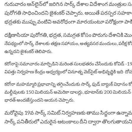
గురువారం ఆన్‌లైన్‌లో జరిగిన సార్క్‌ దేశాల విదేశాంగ మంత
పురోగతి సాధించిందని జైశంకర్‌ చెప్పారు. అయితే పరస్పర సహకారం
భద్రతకు ముప్పు వంటివి అవరోధంగా మారయంటూ పరోక్షంగా పాకిస్థ
దక్షిణాసియా పురోగతి, భద్రత, సమగ్రత కోసం పొరుగు దేశానికి మొదట
నేపథ్యంలో సార్క్‌ దేశాలకు తక్షణ సహాయం, అత్యవసర మందులు, పరీక్ష కోస
ఉన్నదని జైశంకర్‌ తెలిపారు.
కరోనాపై సమాచారం మార్పిడిని మరింత సులభతరం చేసేందుకు కోవిడ్ -19 ఇన్ఫర్మ
విపత్తు నిర్వహణ కేంద్రం ఆధ్వర్యంలో వినూత్న వెబ్‌సైట్ అభివృద్ధికి ఇది ద
కరోనా మహమ్మారి ప్రభావాన్ని తగ్గించేందుకు సార్క్ ఫుడ్‌ బ్యాంక్‌ విధా
మల్దీవులకు 150 మిలియన్‌ అమెరికా డాలర్లు, భూటాన్‌కు 200 మిలియన్‌ 
భారత్‌ అందజేస్తుందని ఆయన చెప్పారు.
మరోవైపు 19వ సార్క్‌ సమిట్‌ నిర్వహణకు తాము సిద్ధంగా ఉన్నామ
సార్క్‌ పనితీరులో ఎదురైన ఆటంకాలు దీని ద్వారా తొలగుతాయ