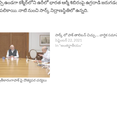
సి ఉండగా కశ్మీర్‌లోని ఉరీలో భారత ఆర్మీ శిబిరంపై ఉగ్రదాడి జరుగ
ికాయి. నాటి నుంచి సార్క్‌ నిద్రాణస్థితిలో ఉన్నది.
సార్క్ లో పాక్ తాలిబన్ చిచ్చు…. వార్షిక సమావ
సెప్టెంబర్ 22, 2021
In "అంతర్జాతీయం"
ప్రతీకారంగాపాక్ పై దౌత్యపర చర్యలు