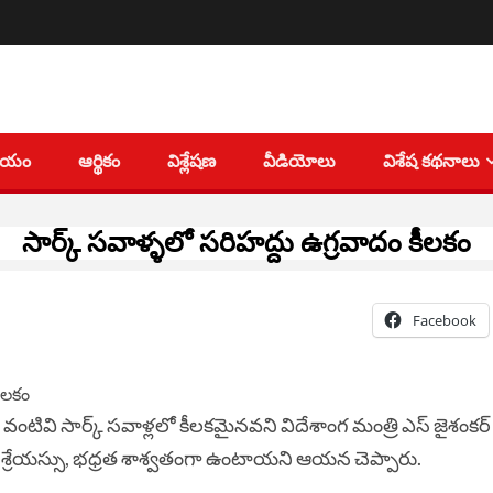
తీయం
ఆర్థికం
విశ్లేషణ
వీడియోలు
విశేష కథనాలు
సార్క్ సవాళ్ళలో సరిహద్దు ఉగ్రవాదం కీలకం
Facebook
వంటివి సార్క్‌ సవాళ్లలో కీలకమైనవని విదేశాంగ మంత్రి ఎస్‌ జైశంకర్‌
, శ్రేయస్సు, భధ్రత శాశ్వతంగా ఉంటాయని ఆయన చెప్పారు.