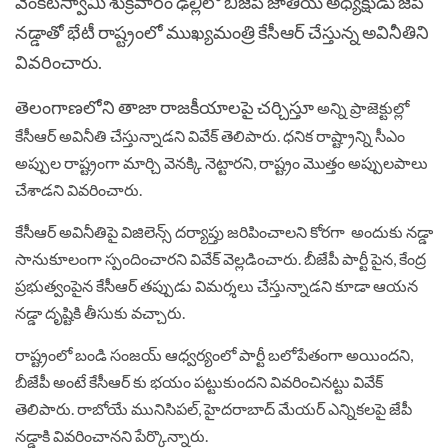
వెంక‌ట‌స్వామి శుక్ర‌వారం ఢిల్లీలో బీజేపీ జాతీయ అధ్య‌క్షుడు జేపీ
న‌డ్డాతో భేటీ రాష్ట్రంలో ముఖ్యమంత్రి కేసీఆర్ చేస్తున్న అవినీతిని
వివరించారు.
తెలంగాణలోని తాజా రాజకీయాలపై చర్చిస్తూ
అన్ని ప్రాజెక్టుల్లో
కేసీఆర్ అవినీతి చేస్తున్నాడని వివేక్ తెలిపారు. ధనిక రాష్ట్రాన్ని సీఎం
అప్పుల రాష్ట్రంగా మార్చి వెనక్కి నెట్టారని, రాష్ట్రం మొత్తం అప్పులపాలు
చేశాడ‌ని వివరించారు.
కేసీఆర్ అవినీతిపై విజిలెన్స్ దర్యాప్తు జరిపించాలని కోరగా అందుకు న‌డ్డా
సానుకూలంగా స్పందించారని వివేక్ వెల్లడించారు. బీజేపీ పార్టీ పైన, కేంద్ర
ప్రభుత్వంపైన కేసీఆర్ తప్పుడు విమర్శలు చేస్తున్నాడ‌ని కూడా ఆయన
నడ్డా దృష్టికి తీసుకు వచ్చారు.
రాష్ట్రంలో బండి సంజయ్ ఆధ్వర్యంలో పార్టీ బలోపేతంగా అయిందని,
బీజేపీ అంటే కేసీఆర్ కు భ‌యం ప‌ట్టుకుంద‌ని వివరించిన‌ట్టు వివేక్
తెలిపారు. రాబోయే మునిసిపల్, హైదరాబాద్ మేయర్ ఎన్నికలపై జేపీ
నడ్డాకి వివరించానని పేర్కొన్నారు.