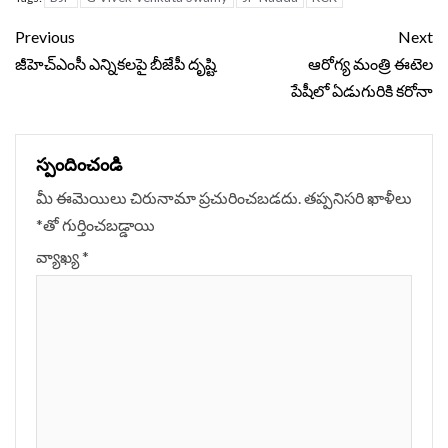
Continue
Previous
Next
Reading
జీహెచ్ఎంసీ ఎన్నికలపై బీజేపీ దృష్టి
ఆరోగ్య మంత్రి ఈటెల
పేషీలో ఏడుగురికి కరోనా
స్పందించండి
మీ ఈమెయిలు చిరునామా ప్రచురించబడదు.
తప్పనిసరి ఖాళీలు
*
‌తో గుర్తించబడ్డాయి
వ్యాఖ్య
*