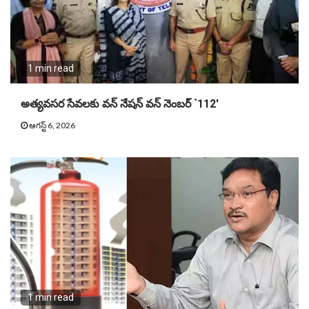
1 min read
అత్యవసర సేవలకు వన్ నేషన్ వన్ నెంబర్ `112′
ఆగస్ట్ 6, 2026
1 min read