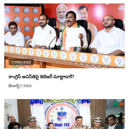
1 min read
కాంగ్రెస్ అవినీతిపై కెటిఆర్ మాట్లాడారే?
ఆగస్ట్ 7, 2026