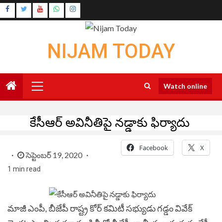
Skip
Instagram
to
Youtube
content
NIJAM TODAY
Primary
Watch online
Menu
కేసీఆర్ అవినీతిపై నడ్డాకు ఫిర్యాదు
Facebook
X
సెప్టెంబర్ 19, 2020
1 min read
మాజీ ఎంపీ, బీజేపీ రాష్ట్ర కోర్ కమిటీ సభ్యుడు గడ్డం వివేక్