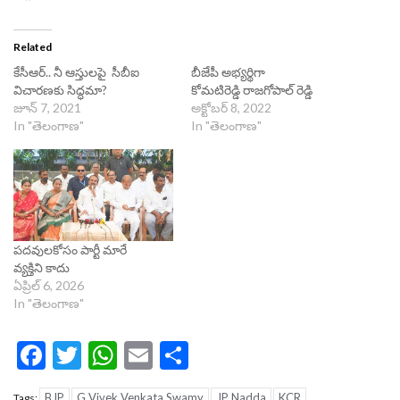
Related
కేసీఆర్.. నీ ఆస్తులపై సీబీఐ
బీజేపీ అభ్యర్థిగా
విచారణకు సిద్ధమా?
కోమటిరెడ్డి రాజగోపాల్ రెడ్డి
జూన్ 7, 2021
అక్టోబర్ 8, 2022
In "తెలంగాణ"
In "తెలంగాణ"
పదవులకోసం పార్టీ మారే
వ్యక్తిని కాదు
ఏప్రిల్ 6, 2026
In "తెలంగాణ"
Facebook
Twitter
WhatsApp
Email
Share
BJP
G Vivek Venkata Swamy
JP Nadda
KCR
Tags: