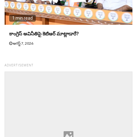
1 min read
కాంగ్రెస్ అవినీతిపై కెటిఆర్ మాట్లాడారే?
ఆగస్ట్ 7, 2026
ADVERTISEMENT