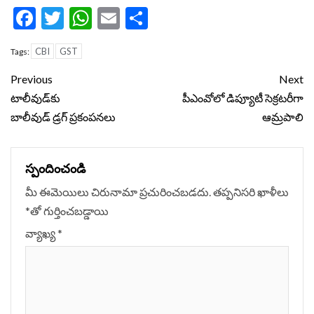
Facebook
Twitter
WhatsApp
Email
Share
CBI
GST
Tags:
Continue
Previous
Next
Reading
టాలీవుడ్‌కు
పీఎంవోలో డిప్యూటీ సెక్రటరీగా
బాలీవుడ్ డ్రగ్ ప్రకంపనలు
ఆమ్రపాలి
స్పందించండి
మీ ఈమెయిలు చిరునామా ప్రచురించబడదు.
తప్పనిసరి ఖాళీలు
*
‌తో గుర్తించబడ్డాయి
వ్యాఖ్య
*