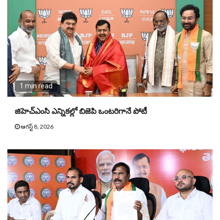
1 min read
జిహెచ్ఎంసి ఎన్నికల్లో బిజెపి ఒంటరిగానే పోటీ
ఆగస్ట్ 8, 2026