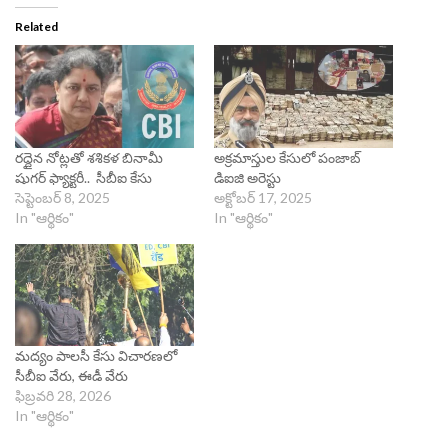
Related
రద్దైన నోట్లతో శశికళ బినామీ
అక్రమాస్తుల కేసులో పంజాబ్
షుగర్ ఫ్యాక్టరీ.. సీబీఐ కేసు
డిఐజి అరెస్టు
సెప్టెంబర్ 8, 2025
అక్టోబర్ 17, 2025
In "ఆర్థికం"
In "ఆర్థికం"
మద్యం పాలసీ కేసు విచారణలో
సీబీఐ వేరు, ఈడీ వేరు
ఫిబ్రవరి 28, 2026
In "ఆర్థికం"