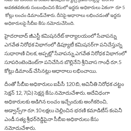
అవకతవకలకు సంబంధించిన కేసులో ఇద్దరు అధికారులు ఏకంగా రూ 5
కోట్లు లంచం డిమాండ్‌చేశారు. దీనిపై ఆధారాలు లభించడంతో ఇద్దరు
అధికారులపై సీబీఐ కేసు నమోదుచేసింది.
హైదరాబాద్‌ జీఎస్టీ కమిషనరేట్‌ కార్యాలయంలో సేవాపన్ను
ఎగవేత నిరోధక విభాగంలో డిప్యూటీ కమిషనర్‌గా పనిచేస్తున్న
సుధారాణి చిలక, అప్పట్లో సేవాపన్ను ఎగవేత నిరోధక విభాగంలో
సూపరింటెండెంట్‌గా పనిచేసిన బొల్లినేని శ్రీనివాస గాంధీ రూ.5
కోట్లు డిమాండ్‌ చేసినట్లు ఆధారాలు లభించాయి.
దీంతో సీబీఐ అధికారులు ఐపీసీ 120 బి, అవినీతి నిరోధక చట్టం
సెక్షన్‌ 12, 7(ఏ) సెక్షన్ల కేసు నమోదుచేశారు. అదేవిధంగా
అధికారులకు అడిగిన లంచం ఇచ్చేందుకు అంగీకరించి,
అడ్వాన్స్‌గా రూ.10 లక్షలు చెల్లించిన భరణి కమాడిటీస్‌ కంపెనీ
ఎండీ సత్య శ్రీధర్‌రెడ్డిపైనా సీబీఐ అధికారులు కేసు
నమోదుచేశారు.