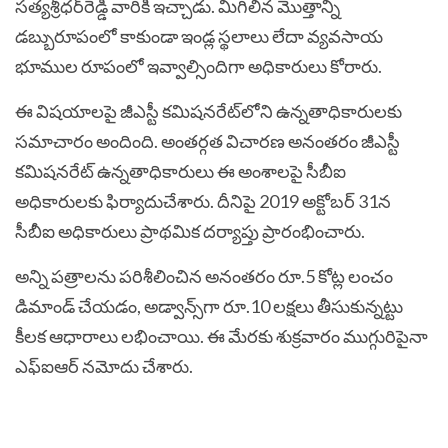
సత్యశ్రీధర్‌రెడ్డి వారికి ఇచ్చాడు. మిగిలిన మొత్తాన్ని
డబ్బురూపంలో కాకుండా ఇండ్ల స్థలాలు లేదా వ్యవసాయ
భూముల రూపంలో ఇవ్వాల్సిందిగా అధికారులు కోరారు.
ఈ విషయాలపై జీఎస్టీ కమిషనరేట్‌లోని ఉన్నతాధికారులకు
సమాచారం అందింది. అంతర్గత విచారణ అనంతరం జీఎస్టీ
కమిషనరేట్‌ ఉన్నతాధికారులు ఈ అంశాలపై సీబీఐ
అధికారులకు ఫిర్యాదుచేశారు. దీనిపై 2019 అక్టోబర్‌ 31న
సీబీఐ అధికారులు ప్రాథమిక దర్యాప్తు ప్రారంభించారు.
అన్ని పత్రాలను పరిశీలించిన అనంతరం రూ.5 కోట్ల లంచం
డిమాండ్‌ చేయడం, అడ్వాన్స్‌గా రూ.10 లక్షలు తీసుకున్నట్టు
కీలక ఆధారాలు లభించాయి. ఈ మేరకు శుక్రవారం ముగ్గురిపైనా
ఎఫ్‌ఐఆర్‌ నమోదు చేశారు.