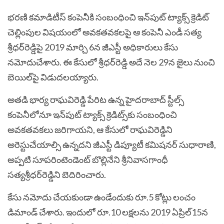
భరణి కమాడిటీస్‌ కంపెనీకి సంబంధించి ఇన్‌పుట్‌ ట్యాక్స్‌ క్రెడిట్‌
చెల్లింపుల విషయంలో అవకతవకలపై ఆ కంపెనీ ఎండీ సత్య
శ్రీధర్‌రెడ్డిపై 2019 మార్చి 6న జీఎస్టీ అధికారులు కేసు
నమోదుచేశారు. ఈ కేసులో శ్రీధర్‌రెడ్డి అదే నెల 29న జైలు నుంచి
బెయిల్‌పై విడుదలయ్యారు.
అతడి భార్య రాఘవిరెడ్డి పేరిట ఉన్న హైదరాబాద్‌ స్టీల్స్‌
కంపెనీలోనూ ఇన్‌పుట్‌ ట్యాక్స్‌ క్రెడిట్స్‌కు సంబంధించి
అవకతవకలు జరిగాయని, ఆ కేసులో రాఘవిరెడ్డిని
అరెస్టుచేయాల్సి ఉన్నదని జీఎస్టీ డిప్యూటీ కమిషనర్‌ సుధారాణి,
అప్పటి సూపరింటెండెంట్‌ బొల్లినేని శ్రీనివాసగాంధీ
సత్యశ్రీధర్‌రెడ్డిని బెదిరించారు.
కేసు నమోదు చేయకుండా ఉండేందుకు రూ.5 కోట్లు లంచం
డిమాండ్‌ చేశారు. ఇందులో రూ.10 లక్షలను 2019 ఏప్రిల్‌15న