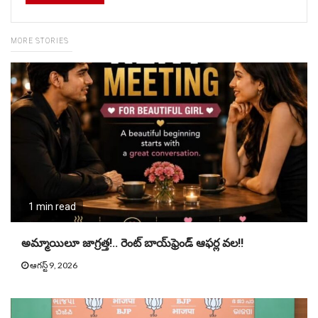
MORE STORIES
1 min read
అమ్మాయిలూ జాగ్రత్త!.. రెంట్ బాయ్‌ఫ్రెండ్ ఆఫర్ల వల!!
ఆగస్ట్ 9, 2026