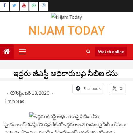
Skip
Instagram
to
Youtube
content
NIJAM TODAY
Primary
Watch online
Menu
ఇద్దరు జీఎస్టీ అధికారులపై సీబీఐ కేసు
Facebook
X
సెప్టెంబర్ 13, 2020
1 min read
హైదరాబాద్‌ జీఎస్టీ కమిషనరేట్‌లో ఇద్దరు లంచగొండులపై సీబీఐ కేసులు
నమోదు చేసింది. ఓ కంపెనీ ఇన్‌పుట్‌ ట్యాక్స్‌ క్రెడిట్‌ లెక్కల్లో జరిగిన